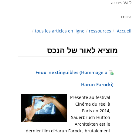
accès VàD
היכנס
/
tous les articles en ligne
/
ressources
/
Accueil
מוציא לאור של הנכס
Feux inextinguibles (Hommage à
Harun Farocki)
Présenté au festival
Cinéma du réel à
Paris en 2014,
Sauerbruch Hutton
Architekten est le
dernier film d’Harun Farocki, brutalement