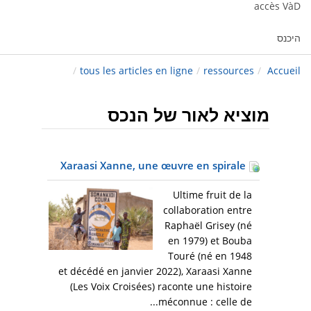
accès VàD
היכנס
/
tous les articles en ligne
/
ressources
/
Accueil
מוציא לאור של הנכס
Xaraasi Xanne, une œuvre en spirale
Ultime fruit de la
collaboration entre
Raphaël Grisey (né
en 1979) et Bouba
Touré (né en 1948
et décédé en janvier 2022), Xaraasi Xanne
(Les Voix Croisées) raconte une histoire
méconnue : celle de...