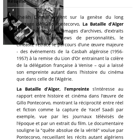
Résumé
Cheikh Djemaï revient sur la genèse du long
métrage de Gillo Pontecorvo,
La Bataille d’Alger
(1965). Par le biais d’images d’archives, d’extraits
du film et d’interviews de personnalités, le
cinéaste retrace le parcours d’une œuvre majeure
- des événements de la Casbah algéroise (1956-
1957) à la remise du Lion d’Or entrainant la colère
de la délégation française à Venise – qui a laissé
son empreinte autant dans l’histoire du cinéma
que dans celle de l’Algérie.
La Bataille d’Alger, l’empreinte
s’intéresse au
rapport entre histoire et cinéma dans l’œuvre de
Gillo Pontecorvo, montrant la réciprocité entre réel
et fiction comme la capture de Yacef Saadi par
exemple, vue par les journaux télévisés de
l’époque et par un extrait du film. Le documentaire
souligne la "quête absolue de la vérité" voulue par
Pontecorvo, recueillant les récits autant algériens