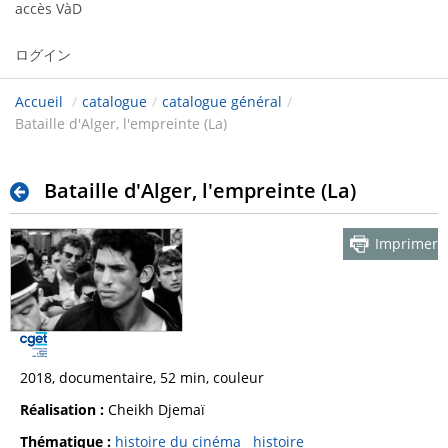
accès VàD
ログイン
Accueil
/
catalogue
/
catalogue général
/
Bataille d'Alger, l'empreinte (La)
Bataille d'Alger, l'empreinte (La)
Imprimer
2018, documentaire, 52 min, couleur
Réalisation :
Cheikh Djemaï
Thématique :
histoire du cinéma
histoire