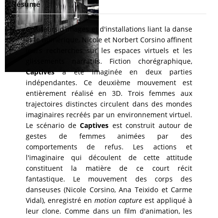
Résumé
Créateurs d'images et d'installations liant la danse
et le numérique, Nicole et Norbert Corsino affinent
leurs recherches sur les espaces virtuels et les
glissements narratifs. Fiction chorégraphique,
Captives
a été imaginée en deux parties
indépendantes. Ce deuxième mouvement est
entièrement réalisé en 3D. Trois femmes aux
trajectoires distinctes circulent dans des mondes
imaginaires recréés par un environnement virtuel.
Le scénario de
Captives
est construit autour de
gestes de femmes animées par des
comportements de refus. Les actions et
l'imaginaire qui découlent de cette attitude
constituent la matière de ce court récit
fantastique. Le mouvement des corps des
danseuses (Nicole Corsino, Ana Teixido et Carme
Vidal), enregistré en
motion capture
est appliqué à
leur clone. Comme dans un film d'animation, les