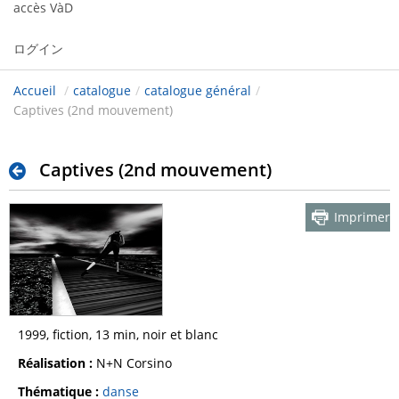
accès VàD
ログイン
Accueil
/
catalogue
/
catalogue général
/
Captives (2nd mouvement)
Captives (2nd mouvement)
Imprimer
1999, fiction, 13 min, noir et blanc
Réalisation :
N+N Corsino
Thématique :
danse