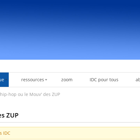
ue
ressources
zoom
IDC pour tous
a
hip-hop ou le Mouv' des ZUP
es ZUP
es IDC