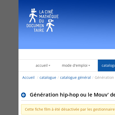
内容へスキップ
accueil
mode d'emploi
catalog
Accueil
/
catalogue
/
catalogue général
/
Génération 
Génération hip-hop ou le Mouv' d
Cette fiche film à été désactivée par les gestionnair