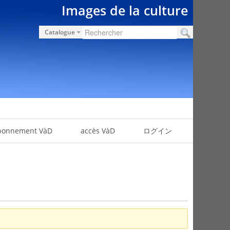
Images de la culture
Catalogue
bonnement VàD
accès VàD
ログイン