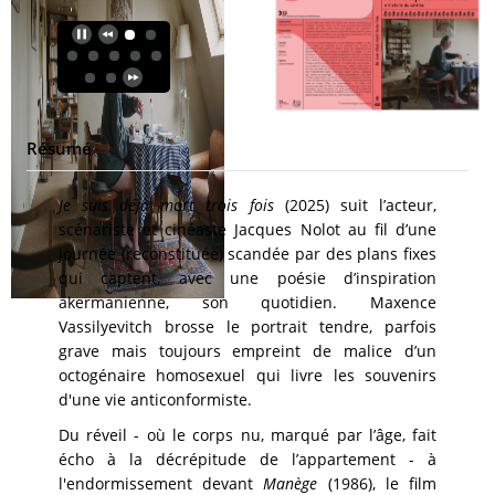
Résumé
Je suis déjà mort trois fois
(2025) suit l’acteur,
scénariste et cinéaste Jacques Nolot au fil d’une
journée (reconstituée) scandée par des plans fixes
qui captent, avec une poésie d’inspiration
akermanienne, son quotidien. Maxence
Vassilyevitch brosse le portrait tendre, parfois
grave mais toujours empreint de malice d’un
octogénaire homosexuel qui livre les souvenirs
d'une vie anticonformiste.
Du réveil - où le corps nu, marqué par l’âge, fait
écho à la décrépitude de l’appartement - à
l'endormissement devant
Manège
(1986), le film