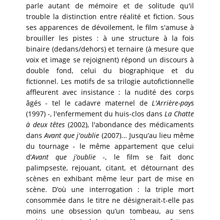
parle autant de mémoire et de solitude qu'il
trouble la distinction entre réalité et fiction. Sous
ses apparences de dévoilement, le film s'amuse à
brouiller les pistes : à une structure à la fois
binaire (dedans/dehors) et ternaire (à mesure que
voix et image se rejoignent) répond un discours à
double fond, celui du biographique et du
fictionnel. Les motifs de sa trilogie autofictionnelle
affleurent avec insistance : la nudité des corps
âgés - tel le cadavre maternel de
L'Arrière-pays
(1997) -, l'enfermement du huis-clos dans
La Chatte
à deux têtes
(2002), l'abondance des médicaments
dans
Avant que j'oublie
(2007)... Jusqu’au lieu même
du tournage - le même appartement que celui
d’
Avant que j’oublie
-, le film se fait donc
palimpseste, rejouant, citant, et détournant des
scènes en exhibant même leur part de mise en
scène. D’où une interrogation : la triple mort
consommée dans le titre ne désignerait-t-elle pas
moins une obsession qu’un tombeau, au sens