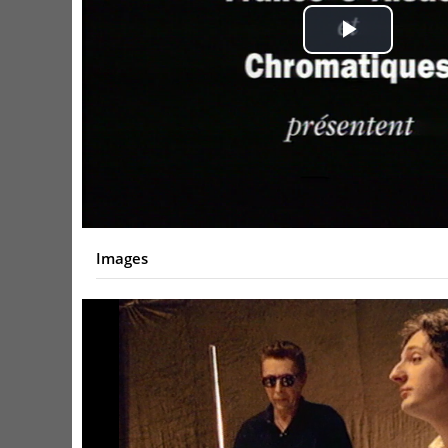
Play
Video
Images