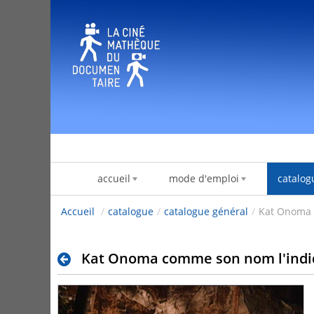
内容へスキップ
accueil
mode d'emploi
catalog
Accueil
/
catalogue
/
catalogue général
/
Kat Onoma 
Kat Onoma comme son nom l'ind