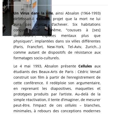
Résumé
Un Virus dans la ville
, ainsi Absalon (1964-1993)
définissait-il
Cellules
, projet que la mort ne lui
aura pas permis d’achever. Six habitations
conçues pour lui-même, "cousues à [ses]
dimensions", "espaces mentaux plus que
physiques", implantées dans six villes différentes
(Paris, Francfort, New-York, Tel-Aviv, Zurich...)
comme autant de dispositifs de résistance aux
formatages socio-culturels.
Le 4 mai 1993, Absalon présente
Cellules
aux
étudiants des Beaux-Arts de Paris : Cédric Venail
construit son film à partir de l’enregistrement de
cette conférence. Il redéploie son argumentaire,
en reprenant les diapositives, maquettes et
prototypes produits par l’artiste. Au-delà de la
simple réactivation, il tente d’imaginer, de mesurer
peut-être, l’impact de ces
cellules
– blanches,
minimales, à rebours des conceptions modernes