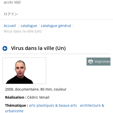
accès VàD
ログイン
Accueil
/
catalogue
/
catalogue général
/
Virus dans la ville (Un)
Virus dans la ville (Un)
Imprimer
2008, documentaire, 80 min, couleur
Réalisation :
Cédric Venail
Thématique :
arts plastiques & beaux-arts
architecture &
urbanisme