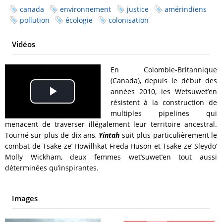
canada
environnement
justice
amérindiens
pollution
écologie
colonisation
Vidéos
En Colombie-Britannique
(Canada), depuis le début des
années 2010, les Wetsuwet’en
Play
résistent à la construction de
multiples pipelines qui
Video
menacent de traverser illégalement leur territoire ancestral.
Tourné sur plus de dix ans,
Yintah
suit plus particulièrement le
combat de Tsakë ze’ Howilhkat Freda Huson et Tsakë ze’ Sleydo’
Molly Wickham, deux femmes wet’suwet’en tout aussi
déterminées qu’inspirantes.
Images