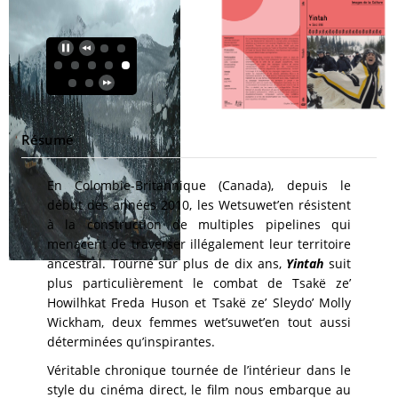
Résumé
En Colombie-Britannique (Canada), depuis le
début des années 2010, les Wetsuwet’en résistent
à la construction de multiples pipelines qui
menacent de traverser illégalement leur territoire
ancestral. Tourné sur plus de dix ans,
Yintah
suit
plus particulièrement le combat de Tsakë ze’
Howilhkat Freda Huson et Tsakë ze’ Sleydo’ Molly
Wickham, deux femmes wet’suwet’en tout aussi
déterminées qu’inspirantes.
Véritable chronique tournée de l’intérieur dans le
style du cinéma direct, le film nous embarque au