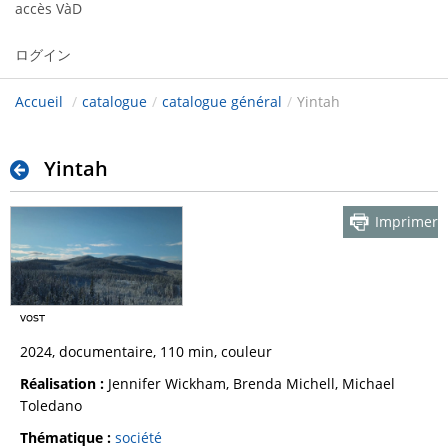
accès VàD
ログイン
Accueil
/
catalogue
/
catalogue général
/
Yintah
Yintah
Imprimer
2024, documentaire, 110 min, couleur
Réalisation :
Jennifer Wickham, Brenda Michell, Michael
Toledano
Thématique :
société