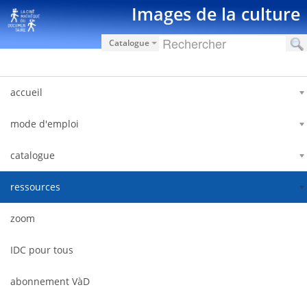
Saut au contenu
Images de la culture
Catalogue
accueil
mode d'emploi
catalogue
ressources
zoom
IDC pour tous
abonnement VàD