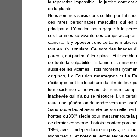
la réparation impossible : la justice dont est
de la plainte.
Nous sommes saisis dans ce film par l’attitu
des rares personnages masculins qui en s
principaux. L’émotion nous gagne à la perce
ces hommes survivants des camps acceptent 
caméra. Ils y opposent une certaine maladress
tout en s’y annulant. Ce sont des images d
parents, qui parlent à leur place. Et il sembl
de toute la culpabilité, l’infamie et la misère
aussi été les victimes. Trois moments rythment 
origines
,
Le Feu des
montagnes
et
La F
récits que font les locuteurs du film de leur
leur existence à nouveau, de rendre compt
inachevée qui n’a pu se résoudre à un certai
toute une génération de tendre vers une sociét
Sans doute faut-il avoir été personnellement
e
hontes du XX
siècle pour mesurer toute la p
ce dernier concerne l’histoire contemporaine
1956, avec l’Indépendance du pays, le reto
Mohamed V, et presque l’entier règne de son hé