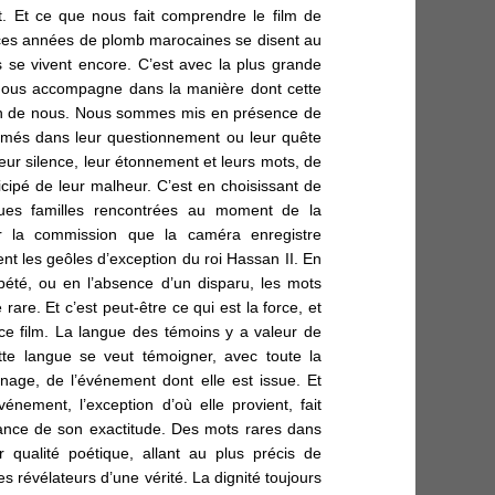
t. Et ce que nous fait comprendre le film de
i ces années de plomb marocaines se disent au
s se vivent encore. C’est avec la plus grande
 nous accompagne dans la manière dont cette
cun de nous. Nous sommes mis en présence de
filmés dans leur questionnement ou leur quête
eur silence, leur étonnement et leurs mots, de
icipé de leur malheur. C’est en choisissant de
ques familles rencontrées au moment de la
our la commission que
la caméra enregistre
nt les geôles d’exception du roi Hassan II. En
ébété, ou en l’absence d’un disparu, les mots
 rare. Et c’est peut-être ce qui est la force, et
ce film. La langue des témoins y a valeur de
tte langue se veut témoigner, avec toute la
gnage, de l’événement dont elle est issue. Et
vénement, l’exception d’où elle provient, fait
ance de son exactitude. Des mots rares dans
r qualité poétique, allant au plus précis de
les révélateurs d’une vérité. La dignité toujours