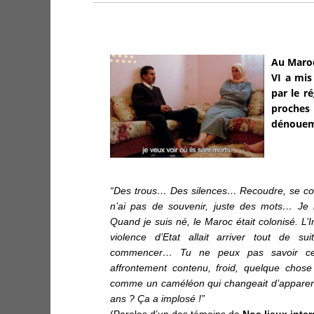
Au Maroc
VI a mis
par le r
proches 
dénouem
“Des trous… Des silences… Recoudre, se con
n’ai pas de souvenir, juste des mots… Je
Quand je suis né, le Maroc était colonisé. L’
violence d’Etat allait arriver tout de sui
commencer… Tu ne peux pas savoir ce q
affrontement contenu, froid, quelque chose
comme un caméléon qui changeait d’apparenc
ans ? Ça a implosé !”
(Paroles d’un des témoins de
Nos lieux inter