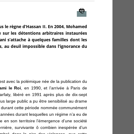
Imprimer
ous le règne d’Hassan II. En 2004, Mohamed
e sur les détentions arbitraires instaurées
ani s’attache à quelques familles dont les
s, au deuil impossible dans l’ignorance du
est avec la polémique née de la publication du
ami le Roi
, en 1990, et l’arrivée à Paris de
rfaty, libéré en 1991 après plus de dix-sept
s large public a pu être sensibilisé au drame
ne durant cette période nommée communément
 années durant lesquelles un régime n’a eu de
re en son territoire l’émergence d’une société
dernière, survivante ô combien inespérée d’un
ombré dans la pire des violences, que cette