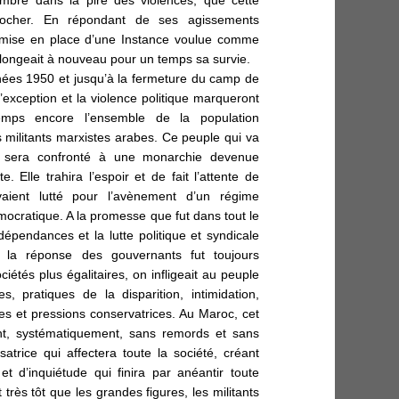
rocher. En répondant de ses agissements
la mise en place d’une Instance voulue comme
rolongeait à nouveau pour un temps sa survie.
nnées 1950 et jusqu’à la fermeture du camp de
exception et la violence politique marqueront
emps encore l’ensemble de la population
s militants marxistes arabes. Ce peuple qui va
e sera confronté à une monarchie devenue
e. Elle trahira l’espoir et de fait l’attente de
vaient lutté pour l’avènement d’un régime
ocratique. A la promesse que fut dans tout le
endances et la lutte politique et syndicale
 la réponse des gouvernants fut toujours
iétés plus égalitaires, on infligeait au peuple
es, pratiques de la disparition, intimidation,
es et pressions conservatrices. Au Maroc, cet
nt, systématiquement, sans remords et sans
satrice qui affectera toute la société, créant
 d’inquiétude qui finira par anéantir toute
t très tôt que les grandes figures, les militants