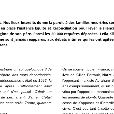
, Nos lieux interdits donne la parole à des familles meurtries s
 en place l’instance Equité et Réconciliation pour lever le silenc
égime de son père. Parmi les 30 000 requêtes déposées, Leïla Kil
ne sont jamais réapparus, aux débats intimes qui les ont agitée
ent.
struire un soi quelconque ? Je
On se souvient qu’en France, c’
 répète des mots désordonnés.
livre de Gilles Perrault,
Notre 
Indépendance c’était en 1956, la
l’opposant marxiste Abraham Sa
te après. L’affrontement allait
ans d’emprisonnement, qu’un plu
ui s’est passé. C’était un
vécu par l’opposition marocai
 de permanent, d’amer. C’était
les
années de plomb
. Quarante
e sans arrêt. Trente, quarante
cesse de s’opposer et d’interdi
civile. C’est pourtant à cette 
dits
).
régime qui sans elle aurait s