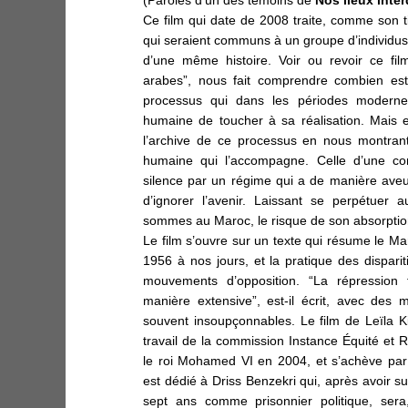
Ce film qui date de 2008 traite, comme son tit
qui seraient communs à un groupe d’individus
d’une même histoire. Voir ou revoir ce fi
arabes”, nous fait comprendre combien est 
processus qui dans les périodes moder
humaine de toucher à sa réalisation. Mais 
l’archive
de ce processus en nous montrant 
humaine qui l’accompagne. Celle d’une co
silence par un régime qui a de manière aveu
d’ignorer l’avenir. Laissant se perpétuer 
sommes au Maroc, le risque de son absorption
Le film s’ouvre sur un texte qui résume le Ma
1956 à nos jours, et la pratique des disparit
mouvements d’opposition. “La répression 
manière extensive”, est-il écrit, avec des
souvent insoupçonnables.
Le film de Leïla K
travail de la
commission Instance Équité et Ré
le roi Mohamed VI
en 2004, et s’achève par
est dédié à Driss Benzekri qui, après avoir sub
sept ans comme prisonnier politique, sera