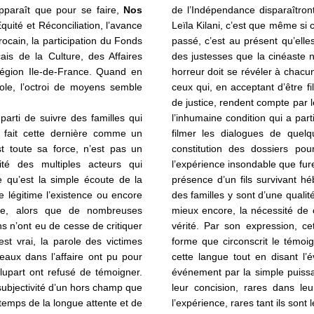
apparaît que pour se faire,
Nos
de l’Indépendance disparaîtron
quité et Réconciliation, l’avance
Leïla Kilani, c’est que même s
cain, la participation du Fonds
passé, c’est au présent qu’elle
is de la Culture, des Affaires
des justesses que la cinéaste
Région Ile-de-France. Quand en
horreur doit se révéler à cha
role, l’octroi de moyens semble
ceux qui, en acceptant d’être 
de justice, rendent compte par l
 parti de suivre des familles qui
l’inhumaine condition qui a part
de fait cette dernière comme un
filmer les dialogues de quel
st toute sa force, n’est pas un
constitution des dossiers p
vité des multiples acteurs qui
l’expérience insondable que fure
e qu’est la simple écoute de la
présence d’un fils survivant h
e légitime l’existence ou encore
des familles y sont d’une qualité
nce,
alors que de nombreuses
mieux encore, la nécessité de 
ns n’ont eu de cesse de critiquer
vérité. Par son expression, ce
st vrai, la parole des victimes
forme que circonscrit le témoi
eaux dans l’affaire ont pu pour
cette langue tout en disant l’é
lupart ont refusé de témoigner.
événement par la simple puiss
subjectivité d’un
hors champ que
leur concision, rares dans leu
 temps de la longue attente et de
l’expérience, rares tant ils sont 