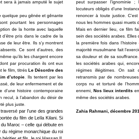
 et sera à jamais amputé le sujet
peut surpasser l’ignominie ; 
locuteurs obligés d’une Instance
de quelque peu gênée et gênante
renoncer à toute justice. C’es
ont pourtant les personnages
nous les hommes quasi muets de
ption de la honte avec laquelle
Mais en dernier lieu, ce film f
d’être pris dans le cadre de la
sein des sociétés arabes. Elles
e de leur être. Ils s’y montrent
la première fois dans l’histoi
’absents. Ce sont d’autres, des
majorité musulmane fait l’exerc
e même qu’ils les chargent encore
sa douleur et de sa souffrance
 dont par procuration ils ont eux
les sociétés arabes qui, encore
le film, titrés
Le Désordre des
régimes illégitimes. On sait
aim
d’utopie
. Ils tentent par les
retransmis par de nombreuses
 passé, de leur enfermement et de
corps nu et torturé de l’hom
e d’une histoire contemporaine
ennemi,
Nos lieux interdits
en 
n recul, à l’abandon du désir de
même des sociétés arabes.
é plus juste.
 traversé par l’une des grandes
Zahia Rahmani, décembre 201
ortée du film de Leïla Kilani. Si
 du Maroc – celle qui débute en
ur du régime monarchique du roi
ritier et fils, le roi Hassan II,