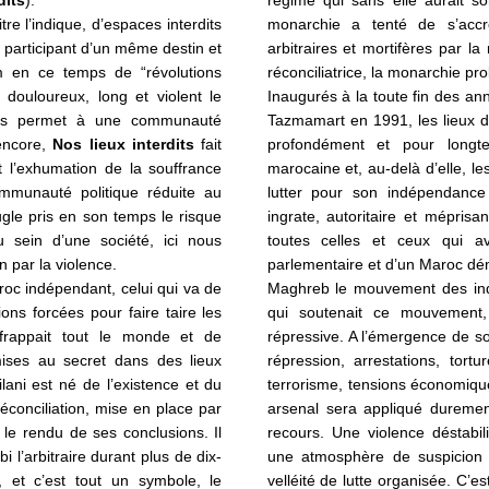
re l’indique, d’espaces interdits
monarchie a tenté de s’acc
 participant d’un même destin et
arbitraires et mortifères par 
lm en ce temps de “révolutions
réconciliatrice, la monarchie p
douloureux, long et violent le
Inaugurés à la toute fin des a
nes permet à une communauté
Tazmamart en 1991, les lieux d’
encore,
Nos lieux interdits
fait
profondément et pour longt
l’exhumation de la souffrance
marocaine et, au-delà d’elle, le
mmunauté politique réduite au
lutter pour son indépendanc
gle pris en son temps le risque
ingrate, autoritaire et méprisant
au sein d’une société, ici nous
toutes celles et ceux qui a
 par la violence.
parlementaire et d’un Maroc dém
roc indépendant, celui qui va de
Maghreb le mouvement des indép
ions forcées pour faire taire les
qui soutenait ce mouvement,
frappait tout le monde et de
répressive. A l’émergence de soc
 mises au secret dans des lieux
répression, arrestations, tortur
ilani est né de l’existence
et du
terrorisme, tensions économiqu
conciliation,
mise en place par
arsenal sera appliqué dureme
 le rendu de ses conclusions.
Il
recours. Une violence déstabili
i l’arbitraire durant plus de dix-
une atmosphère de suspicion et
, et c’est tout un symbole, le
velléité de lutte organisée. C’es