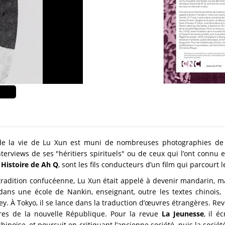
e la vie de Lu Xun est muni de nombreuses photographies de l’é
terviews de ses "héritiers spirituels" ou de ceux qui l’ont connu e
 Histoire de Ah Q
, sont les fils conducteurs d’un film qui parcourt l
de tradition confucéenne, Lu Xun était appelé à devenir mandarin, 
 dans une école de Nankin, enseignant, outre les textes chinois, l
ey. À Tokyo, il se lance dans la traduction d’œuvres étrangères. Reve
ires de la nouvelle République. Pour la revue
La Jeunesse
, il é
hinoise, et poursuit en critiquant l’ancienne société, puis la sociét