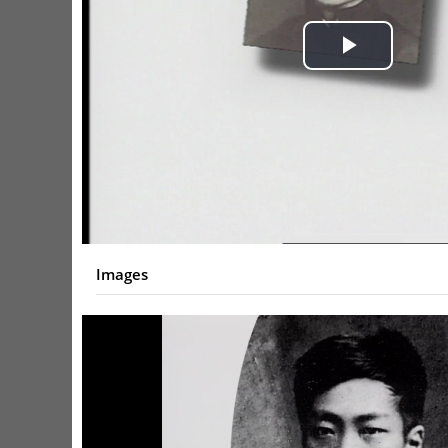
Play
Video
Images