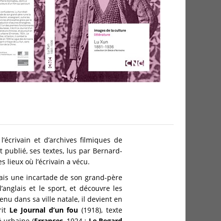
crivain et d’archives filmiques de
t publié, ses textes, lus par Bernard-
es lieux où l’écrivain a vécu.
mais une incartade de son grand-père
’anglais et le sport, et découvre les
nu dans sa ville natale, il devient en
crit
Le Journal d’un fou
(1918), texte
é urbaine (
Errances
, 1924 ;
Le Regard