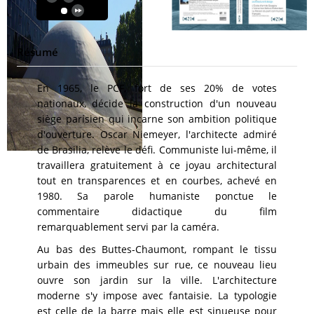
Résumé
En 1965, le PCF, fort de ses 20% de votes
nationaux, décide la construction d'un nouveau
siège parisien qui incarne son ambition politique
d'ouverture. Oscar Niemeyer, l'architecte admiré
de Brasilia, relève le défi. Communiste lui-même, il
travaillera gratuitement à ce joyau architectural
tout en transparences et en courbes, achevé en
1980. Sa parole humaniste ponctue le
commentaire didactique du film
remarquablement servi par la caméra.
Au bas des Buttes-Chaumont, rompant le tissu
urbain des immeubles sur rue, ce nouveau lieu
ouvre son jardin sur la ville. L'architecture
moderne s'y impose avec fantaisie. La typologie
est celle de la barre mais elle est sinueuse pour