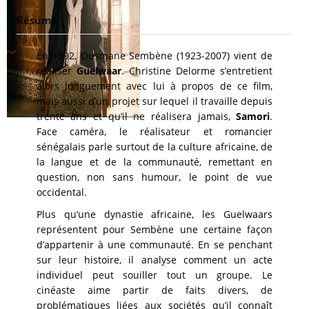
Résumé
En 1992, Ousmane Sembène (1923-2007) vient de
réaliser
Guelwaar
. Christine Delorme s’entretient
alors longuement avec lui à propos de ce film,
mais aussi d’un projet sur lequel il travaille depuis
trente ans et qu’il ne réalisera jamais,
Samori
.
Face caméra, le réalisateur et romancier
sénégalais parle surtout de la culture africaine, de
la langue et de la communauté, remettant en
question, non sans humour, le point de vue
occidental.
Plus qu’une dynastie africaine, les Guelwaars
représentent pour Sembène une certaine façon
d’appartenir à une communauté. En se penchant
sur leur histoire, il analyse comment un acte
individuel peut souiller tout un groupe. Le
cinéaste aime partir de faits divers, de
problématiques liées aux sociétés qu’il connaît