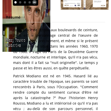
Résumé
De la place de l'Etoile aux boulevards de ceinture,
Paris est le personnage central de l'oeuvre de
Modiano. Plus précisément, et même si le présent
des romans se situe dans les années 1960, 1970
ou 1980, il s'agit du Paris de la Deuxième Guerre
mondiale, nocturne et interlope, qu'il n'a pas vécu,
mais dont il a fait sa "nuit originelle". Le temps y
passe et les êtres aussi, en quête perpétuelle.
Patrick Modiano est né en 1945. Hasard lié au
caractère trouble de l'époque, ses parents se sont
rencontrés à Paris, sous l'Occupation. "Comment
rendre compte du sentiment curieux d'être né
après la catastrophe ?" Pour l'historien Henry
Rousso, Modiano a lu et intériorisé ce qu'il n'a pas
vécu ; au-delà de son parcours personnel, il