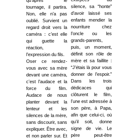
qu'après le
silence, sa “honte”
tournage, il partira.
d’avoir laissé ses
Non, elle n’a pas
enfants mendier la
oublié. Survient un
nourriture chez
regard droit vers la
l’oncle ou les
caméra : c’est elle
grands-parents,
qui guette la
puis, un moment,
réaction,
définit son rôle de
l’expression du fils.
mère et sa faillite :
Oser ce rendez-
“J’étais là pour vous
vous avec sa mère
donner de l’espoir.”
devant une caméra,
Dans les trois
c'est l’audace et la
dédicaces qui
force du film.
clôturent le film,
Audace de nous
l'une est adressée à
planter devant la
son père, à Papa,
lenteur et les
afin que celui-ci, où
silences de la mère,
qu'il soit, donne
sans discourir, sans
signe de vie. Le
expliquer. Être avec,
père peut-être
et non parler sur. Et