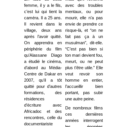
femme, il y a le fils,
avec des troubles
c’est lui qui tient la
mentaux, ou pour
caméra. Il a 25 ans.
mourir, elle n’a pas
Il revient dans le
envie de prendre ce
village, deux ans
risque-là, et “on ne
après l’avoir quitté.
fait pas ça à un
On apprendra en
musulman”, dit-elle.
périphérie du film
“C’est pas bien si
qu’Alassane Diago
ton mari devient fou,
a étudié le cinéma,
meurt, ou ne peut
d’abord au Média-
plus t’être utile.” Elle
Centre de Dakar en
veut revoir son
2007, qu’il a tôt
homme en entier,
quitté pour d’autres
l’accueillir bien
formations, des
portant, pas subir
résidences
une autre peine.
d’écriture avec
De nombreux films
Africadoc et des
ces dernières
rencontres, celle du
années interrogent
documentariste
les épopées