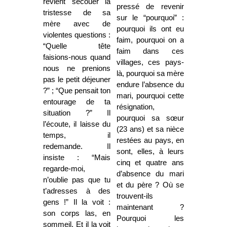
revient secouer la
pressé de revenir
tristesse de sa
sur le “pourquoi” :
mère avec de
pourquoi ils ont eu
violentes questions :
faim, pourquoi on a
“Quelle tête
faim dans ces
faisions-nous quand
villages, ces pays-
nous ne prenions
là, pourquoi sa mère
pas le petit déjeuner
endure l’absence du
?” ; “Que pensait ton
mari, pourquoi cette
entourage de ta
résignation,
situation ?” Il
pourquoi sa sœur
l’écoute, il laisse du
(23 ans) et sa nièce
temps, il
restées au pays, en
redemande. Il
sont, elles, à leurs
insiste : “Mais
cinq et quatre ans
regarde-moi,
d’absence du mari
n’oublie pas que tu
et du père ? Où se
t’adresses à des
trouvent-ils
gens !” Il la voit :
maintenant ?
son corps las, en
Pourquoi les
sommeil. Et il la voit