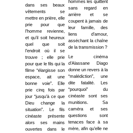
hommes les quittent
dans ses beaux
sans regard en
vêtements se
arrière et se
mettre en prière, elle
coupent à jamais de
prie pour que
leur famille, des
l’homme revienne,
liens d’amour,
et qu’il soit heureux
asséchant la chaîne
quel que soit
de la transmission ?
l’endroit où il se
Le cinéma
trouve ; elle prie
d’Alassane Diago
pour que le fils qui la
donne un revers à la
filme “élargisse son
“malédiction”, une
espace, ait une
dite fatalité. Les
bonne voie”. Elle
“pourquoi” du
prie cinq fois par
cinéaste sont ses
jour “jusqu’à ce que
munitions. Sa
Dieu change la
caméra et ses
situation”. Le fils
questions sont
cinéaste présente
tenaces face à sa
alors ses mains
mère, afin qu’elle ne
ouvertes dans le