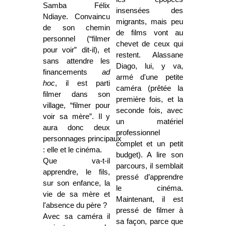
Samba Félix
insensées des
Ndiaye. Convaincu
migrants, mais peu
de son chemin
de films vont au
personnel (“filmer
chevet de ceux qui
pour voir” dit-il), et
restent. Alassane
sans attendre les
Diago, lui, y va,
financements
ad
armé d'une petite
hoc
, il est parti
caméra (prêtée la
filmer dans son
première fois, et la
village, “filmer pour
seconde fois, avec
voir sa mère”. Il y
un matériel
aura donc deux
professionnel
personnages principaux
complet et un petit
: elle et le cinéma.
budget). A lire son
Que va-t-il
parcours, il semblait
apprendre, le fils,
pressé d’apprendre
sur son enfance, la
le cinéma.
vie de sa mère et
Maintenant, il est
l'absence du père ?
pressé de filmer à
Avec sa caméra il
sa façon, parce que