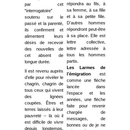
répondra au fils, à
par cet
sa femme, à sa fille
“interrogatoire”
et à sa petite fille.
soutenu sur le
D'autres hommes
passé et la parenté,
répondront peut-être
ils confirment et
à sa place. Elle est
alimentent leurs
lettre collective,
désirs de recevoir
lettre adressée à
des nouvelles de
tous les hommes
cet absent de
partis.
longue durée.
Les Larmes de
Il est revenu auprès
l’émigration
est
d’elle pour révéler le
comme une flèche
chagrin, chagrin de
lancée dans
tous ceux qui vivent
l’espace et les
des lignées
années, une flèche
coupées. Êtres et
faite pour revenir
terres laissés à leur
chargée de
pauvreté – là où il
messages, de
est difficile de vivre
bonnes ou de je ne
depuis longtemps.