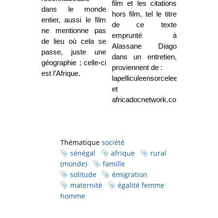
film et les citations
dans le monde
hors film, tel le titre
entier, aussi le film
de ce texte
ne mentionne pas
emprunté à
de lieu où cela se
Alassane Diago
passe, juste une
dans un entretien,
géographie ; celle-ci
proviennent de :
est l’Afrique.
lapelliculeensorcelee.org
et
africadocnetwork.com.
Thématique
société
sénégal
afrique
rural
(monde)
famille
solitude
émigration
maternité
égalité femme
homme