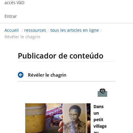
accès VàD
Entrar
Accueil
/
ressources
/
tous les articles en ligne
/
Révéler le chagrin
Publicador de conteúdo
Révéler le chagrin
Imprimer
Dans
un
petit
village
au