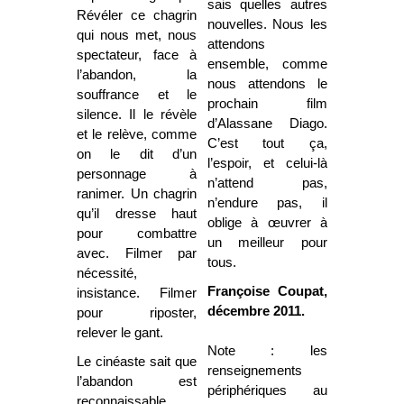
sais quelles autres
Révéler ce chagrin
nouvelles. Nous les
qui nous met, nous
attendons
spectateur, face à
ensemble
, c
omme
l’abandon, la
nous attendons le
souffrance et le
prochain film
silence. Il le révèle
d’Alassane Diago.
et le relève, comme
C’est tout ça,
on le dit d’un
l’espoir, et celui-là
personnage à
n’attend pas,
ranimer. Un chagrin
n’endure pas, il
qu’il dresse haut
oblige à œuvrer à
pour combattre
un meilleur pour
avec. Filmer par
tous.
nécessité,
Françoise Coupat,
insistance. Filmer
décembre 2011.
pour riposter,
relever le gant.
Note : les
Le cinéaste sait que
renseignements
l’abandon est
périphériques au
reconnaissable