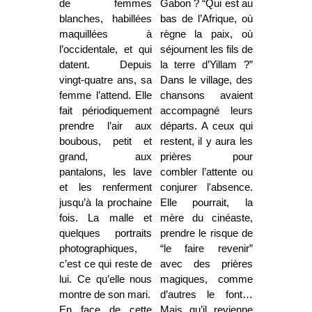
de femmes
Gabon ? “Qui est au
blanches, habillées
bas de l’Afrique, où
maquillées à
règne la paix, où
l’occidentale, et qui
séjournent les fils de
datent. Depuis
la terre d’Yillam ?”
vingt-quatre ans, sa
Dans le village, des
femme l’attend. Elle
chansons avaient
fait périodiquement
accompagné leurs
prendre l’air aux
départs. A ceux qui
boubous, petit et
restent, il y aura les
grand, aux
prières pour
pantalons, les lave
combler l’attente ou
et les renferment
conjurer l'absence.
jusqu’à la prochaine
Elle pourrait, la
fois. La malle et
mère du cinéaste,
quelques portraits
prendre le risque de
photographiques,
“le faire revenir”
c’est ce qui reste de
avec des prières
lui. Ce qu’elle nous
magiques, comme
montre de son mari.
d’autres le font…
En face de cette
Mais qu’il revienne