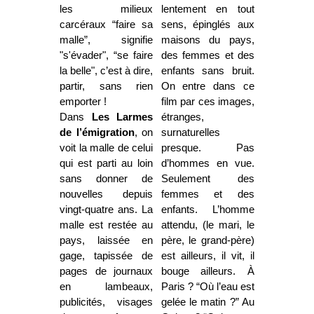
les milieux
lentement en tout
carcéraux “faire sa
sens, épinglés aux
malle”, signifie
maisons du pays,
"s'évader", “se faire
des femmes et des
la belle", c’est à dire,
enfants sans bruit.
partir, sans rien
On entre dans ce
emporter !
film par ces images,
Dans
Les Larmes
étranges,
de l’émigration
, on
surnaturelles
voit la malle de celui
presque. Pas
qui est parti au loin
d’hommes en vue.
sans donner de
Seulement des
nouvelles depuis
femmes et des
vingt-quatre ans. La
enfants. L’homme
malle est restée au
attendu, (le mari, le
pays, laissée en
père, le grand-père)
gage, tapissée de
est ailleurs, il vit, il
pages de journaux
bouge ailleurs. À
en lambeaux,
Paris ? “Où l’eau est
publicités, visages
gelée le matin ?” Au