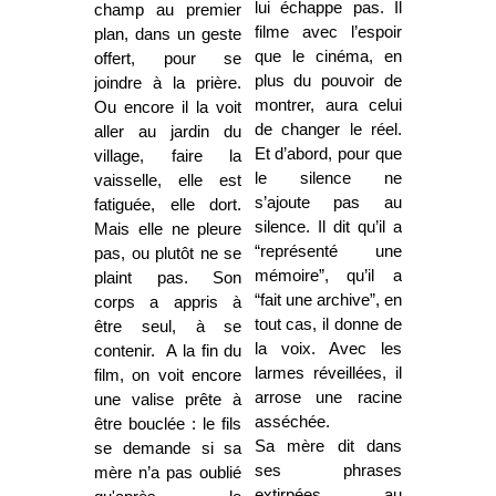
lui échappe pas. Il
champ au premier
filme avec l’espoir
plan, dans un geste
que le cinéma, en
offert, pour se
plus du pouvoir de
joindre à la prière.
montrer, aura celui
Ou encore il la voit
de changer le réel.
aller au jardin du
Et d’abord, pour que
village, faire la
le silence ne
vaisselle, elle est
s’ajoute pas au
fatiguée, elle dort.
silence. Il dit qu’il a
Mais elle ne pleure
“représenté une
pas, ou plutôt ne se
mémoire”, qu’il a
plaint pas. Son
“fait une archive”, en
corps a appris à
tout cas, il donne de
être seul, à se
la voix. Avec les
contenir. A la fin du
larmes réveillées, il
film, on voit encore
arrose une racine
une valise prête à
asséchée.
être bouclée : le fils
Sa mère dit dans
se demande si sa
ses phrases
mère n’a pas oublié
extirpées au