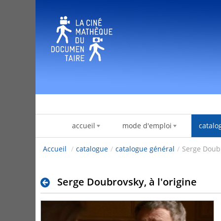
Pular para o conteúdo
accueil
mode d'emploi
catalo
Accueil
/
catalogue
/
catalogue général
/
Serge Doubr
Serge Doubrovsky, à l'origine