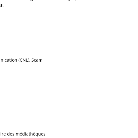
s
.
nication (CNL), Scam
iaire des médiathèques