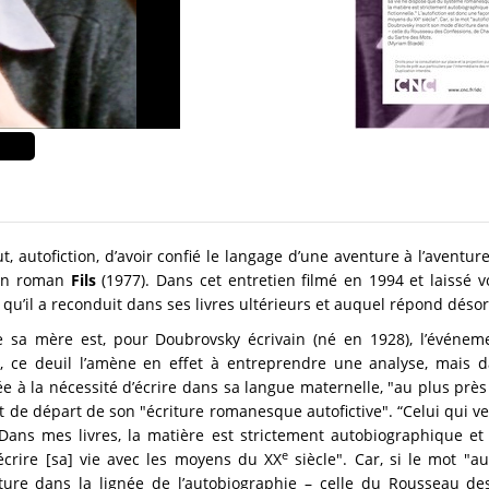
t, autofiction, d’avoir confié le langage d’une aventure à l’avent
son roman
Fils
(1977). Dans cet entretien filmé en 1994 et laissé 
" qu’il a reconduit dans ses livres ultérieurs et auquel répond désor
de sa mère est, pour Doubrovsky écrivain (né en 1928), l’événe
, ce deuil l’amène en effet à entreprendre une analyse, mais da
ée à la nécessité d’écrire dans sa langue maternelle, "au plus près 
nt de départ de son "écriture romanesque autofictive". “Celui qui v
Dans mes livres, la matière est strictement autobiographique et l
e
’écrire [sa] vie avec les moyens du XX
siècle". Car, si le mot "au
ture dans la lignée de l’autobiographie – celle du Rousseau d