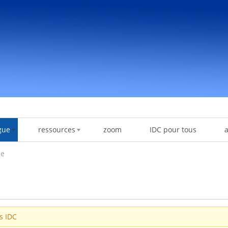
gue
ressources
zoom
IDC pour tous
de
es IDC