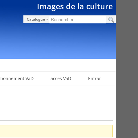
Images de la culture
Catalogue
abonnement VàD
accès VàD
Entrar