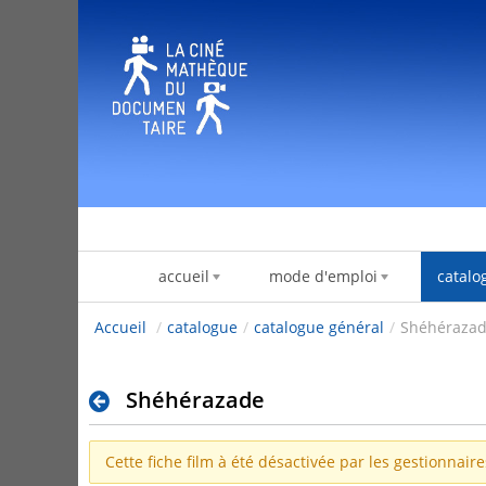
Pular para o conteúdo
accueil
mode d'emploi
catalo
Accueil
/
catalogue
/
catalogue général
/
Shéhéraza
Shéhérazade
Cette fiche film à été désactivée par les gestionnair