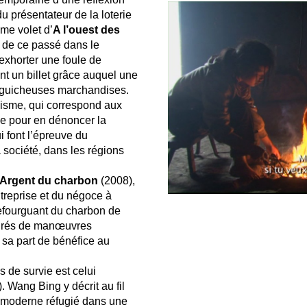
u présentateur de la loterie
ième volet d’
A l’ouest des
e de ce passé dans le
exhorter une foule de
nt un billet grâce auquel une
’aguicheuses marchandises.
alisme, qui correspond aux
que pour en dénoncer la
i font l’épreuve du
société, dans les régions
’Argent du charbon
(2008),
ntreprise et du négoce à
 refourguant du charbon de
ourés de manœuvres
sa part de bénéfice au
s de survie est celui
. Wang Bing y décrit au fil
n moderne réfugié dans une