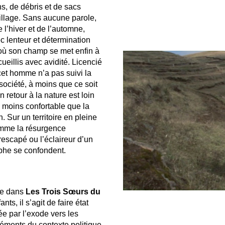
ns, de débris et de sacs
village. Sans aucune parole,
l’hiver et de l’automne,
ec lenteur et détermination
é où son champ se met enfin à
eillis avec avidité. Licencié
cet homme n’a pas suivi la
a société, à moins que ce soit
n retour à la nature est loin
n moins confortable que la
 Sur un territoire en pleine
mme la résurgence
rescapé ou l’éclaireur d’un
phe se confondent.
vre dans
Les Trois Sœurs du
nts, il s’agit de faire état
e par l’exode vers les
éments du contexte politique