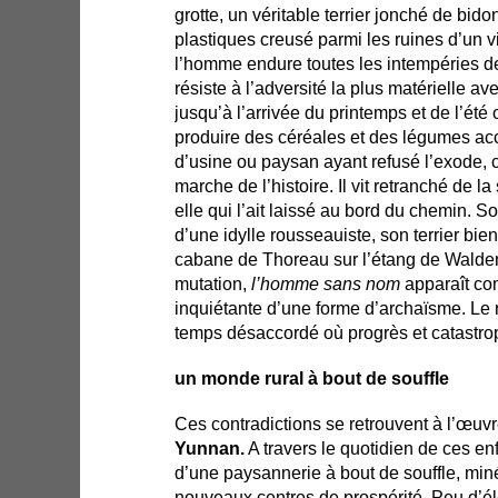
grotte, un véritable terrier jonché de bido
plastiques creusé parmi les ruines d’un 
l’homme endure toutes les intempéries de 
résiste à l’adversité la plus matérielle av
jusqu’à l’arrivée du printemps et de l’ét
produire des céréales et des légumes accu
d’usine ou paysan ayant refusé l’exode, 
marche de l’histoire. Il vit retranché de l
elle qui l’ait laissé au bord du chemin. So
d’une idylle rousseauiste, son terrier bie
cabane de Thoreau sur l’étang de Walden.
mutation,
l’homme sans nom
apparaît co
inquiétante d’une forme d’archaïsme. Le 
temps désaccordé où progrès et catastro
un monde rural à bout de souffle
Ces contradictions se retrouvent à l’œu
Yunnan.
A travers le quotidien de ces enfa
d’une paysannerie à bout de souffle, miné
nouveaux centres de prospérité. Peu d’él