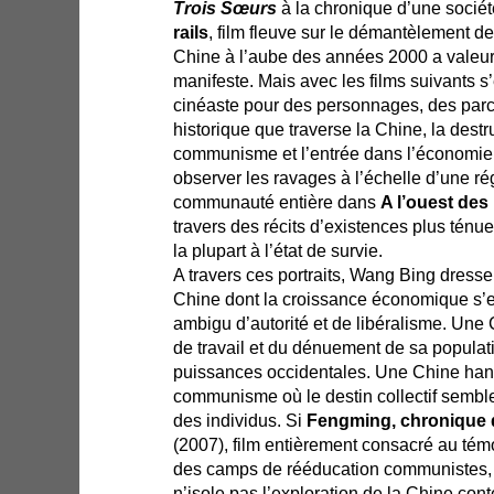
Trois Sœurs
à la chronique d’une sociét
rails
, film fleuve sur le démantèlement d
Chine à l’aube des années 2000 a valeur 
manifeste. Mais avec les films suivants s’e
cinéaste pour des personnages, des parco
historique que traverse la Chine, la dest
communisme et l’entrée dans l’économie
observer les ravages à l’échelle d’une rég
communauté entière dans
A l’ouest des 
travers des récits d’existences plus ténu
la plupart à l’état de survie.
A travers ces portraits, Wang Bing dresse
Chine dont la croissance économique s’e
ambigu d’autorité et de libéralisme. Une C
de travail et du dénuement de sa populat
puissances occidentales. Une Chine hant
communisme où le destin collectif semble 
des individus. Si
Fengming, chronique 
(2007), film entièrement consacré au té
des camps de rééducation communistes,
n’isole pas l’exploration de la Chine con