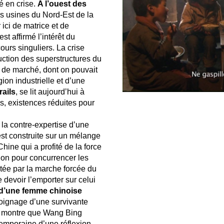
é en crise.
A l’ouest des
es usines du Nord-Est de la
ici de matrice et de
st affirmé l’intérêt du
urs singuliers. La crise
ruction des superstructures du
 de marché, dont on pouvait
ion industrielle et d’une
rails
, se lit aujourd’hui à
es, existences réduites pour
 la contre-expertise d’une
st construite sur un mélange
hine qui a profité de la force
ion pour concurrencer les
ée par la marche forcée du
devoir l’emporter sur celui
d’une femme chinoise
moignage d’une survivante
 montre que Wang Bing
temporaine d’une réflexion