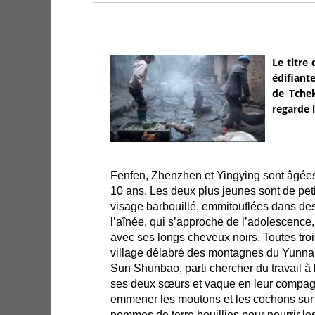
Le titre
édifiant
de Tchek
regarde 
Fenfen, Zhenzhen et Yingying sont âgées
10 ans. Les deux plus jeunes sont de peti
visage barbouillé, emmitouflées dans des
l’aînée, qui s’approche de l’adolescence,
avec ses longs cheveux noirs. Toutes tro
village délabré des montagnes du Yunnan
Sun Shunbao, parti chercher du travail à la
ses deux sœurs et vaque en leur compagn
emmener les moutons et les cochons sur 
pommes de terre bouillies pour nourrir les