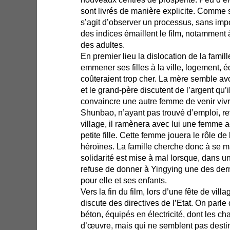
sont livrés de manière explicite. Comme 
s’agit d’observer un processus, sans im
des indices émaillent le film, notamment 
des adultes.
En premier lieu la dislocation de la famill
emmener ses filles à la ville, logement, éd
coûteraient trop cher. La mère semble avo
et le grand-père discutent de l’argent qu’i
convaincre une autre femme de venir viv
Shunbao, n’ayant pas trouvé d’emploi, re
village, il ramènera avec lui une femme
petite fille. Cette femme jouera le rôle de
héroïnes. La famille cherche donc à se ma
solidarité est mise à mal lorsque, dans un
refuse de donner à Yingying une des der
pour elle et ses enfants.
Vers la fin du film, lors d’une fête de villa
discute des directives de l’Etat. On parl
béton, équipés en électricité, dont les ch
d’œuvre, mais qui ne semblent pas destin