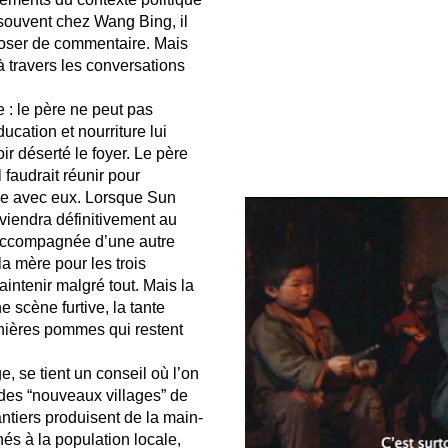
souvent chez Wang Bing, il
poser de commentaire. Mais
à travers les conversations
e : le père ne peut pas
ucation et nourriture lui
ir déserté le foyer. Le père
l faudrait réunir pour
re avec eux. Lorsque Sun
viendra définitivement au
 accompagnée d’une autre
 la mère pour les trois
intenir malgré tout. Mais la
e scène furtive, la tante
nières pommes qui restent
ge, se tient un conseil où l’on
e des “nouveaux villages” de
antiers produisent de la main-
és à la population locale,