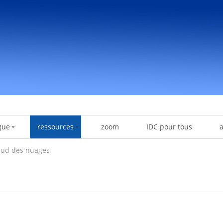
gue
ressources
zoom
IDC pour tous
sud des nuages