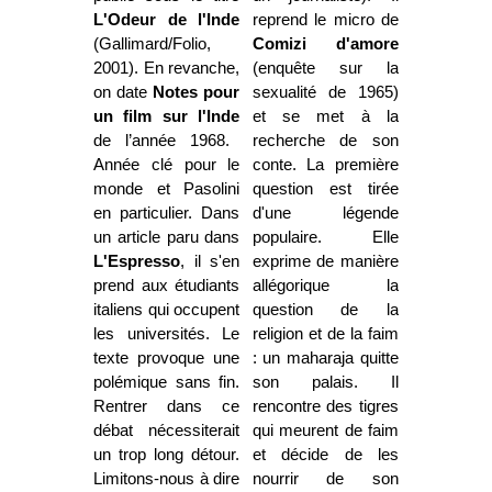
L'Odeur de l'Inde
reprend le micro de
(Gallimard/Folio,
Comizi d'amore
2001). En
revanc
he,
(enquête sur la
on date
Notes pour
sexualité de 1965)
un film sur l'Inde
et se met à la
de l’année 1968.
recherche de son
Année clé pour le
conte. La première
monde et Pasolini
question est tirée
en particulier. Dans
d'une légende
un article paru dans
populaire. Elle
L'Espresso
, il s'en
exprime de manière
prend aux étudiants
allégorique la
italiens qui occupent
question de la
les universités. Le
religion et de la faim
texte provoque une
: un maharaja quitte
polémique sans fin.
son palais. Il
Rentrer dans ce
rencontre des tigres
débat nécessiterait
qui meurent de faim
un trop long détour.
et décide de les
Limitons-nous à dire
nourrir de son