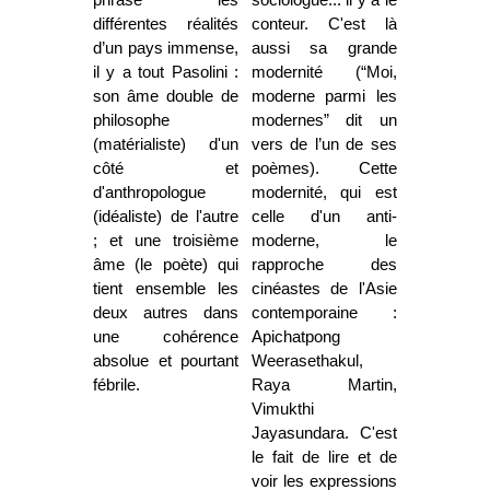
phrase les
sociologue... il y a le
différentes réalités
conteur. C'est là
d’un pays immense,
aussi sa grande
il y a tout Pasolini :
modernité (“Moi,
son âme double de
moderne parmi les
philosophe
modernes” dit un
(matérialiste) d'un
vers de l’un de ses
côté et
poèmes). Cette
d'anthropologue
modernité, qui est
(idéaliste) de l'autre
celle d'un anti-
; et une troisième
moderne, le
âme (le poète) qui
rapproche des
tient ensemble les
cinéastes de l'Asie
deux autres dans
contemporaine :
une cohérence
Apichatpong
absolue et pourtant
Weerasethakul,
fébrile.
Raya Martin,
Vimukthi
Jayasundara
. C'est
le fait de lire et de
voir les expressions