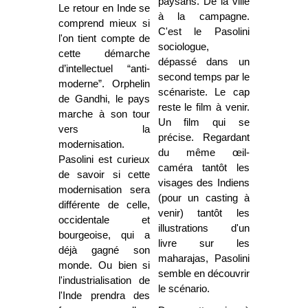
paysans. De la ville
Le retour en Inde se
à la campagne.
comprend mieux si
C'est le Pasolini
l'on tient compte de
sociologue,
cette démarche
dépassé dans un
d’intellectuel “anti-
second temps par le
moderne”. Orphelin
scénariste. Le cap
de Gandhi, le pays
reste le film à venir.
marche à son tour
Un film qui se
vers la
précise. Regardant
modernisation.
du même œil-
Pasolini est curieux
caméra tantôt les
de savoir si cette
visages des Indiens
modernisation sera
(pour un casting à
différente de celle,
venir) tantôt les
occidentale et
illustrations d'un
bourgeoise, qui a
livre sur les
déjà gagné son
maharajas, Pasolini
monde. Ou bien si
semble en découvrir
l'industrialisation de
le scénario.
l'Inde prendra des