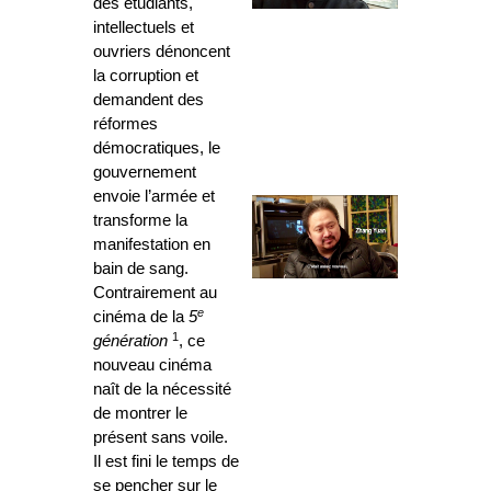
des étudiants,
intellectuels et
ouvriers dénoncent
la corruption et
demandent des
réformes
démocratiques, le
gouvernement
envoie l’armée et
transforme la
manifestation en
bain de sang.
Contrairement au
e
cinéma de la
5
1
génération
, ce
nouveau cinéma
naît de la nécessité
de montrer le
présent sans voile.
Il est fini le temps de
se pencher sur le