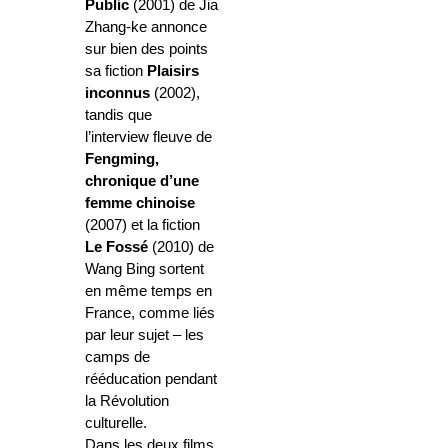
Public
(2001) de Jia
Zhang-ke annonce
sur bien des points
sa fiction
Plaisirs
inconnus
(2002),
tandis que
l’interview fleuve de
Fengming,
chronique d’une
femme chinoise
(2007) et la fiction
Le Fossé
(2010) de
Wang Bing sortent
en même temps en
France, comme liés
par leur sujet – les
camps de
rééducation pendant
la Révolution
culturelle.
Dans les deux films