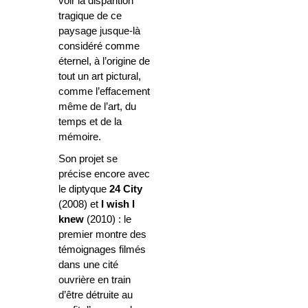
voir la disparition
tragique de ce
paysage jusque-là
considéré comme
éternel, à l’origine de
tout un art pictural,
comme l’effacement
même de l’art, du
temps et de la
mémoire.
Son projet se
précise encore avec
le diptyque
24 City
(2008) et
I wish I
knew
(2010) : le
premier montre des
témoignages filmés
dans une cité
ouvrière en train
d’être détruite au