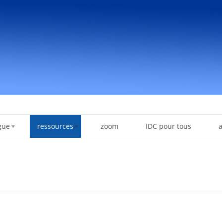
gue
ressources
zoom
IDC pour tous