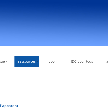
gue
ressources
zoom
IDC pour tous
ef apparent