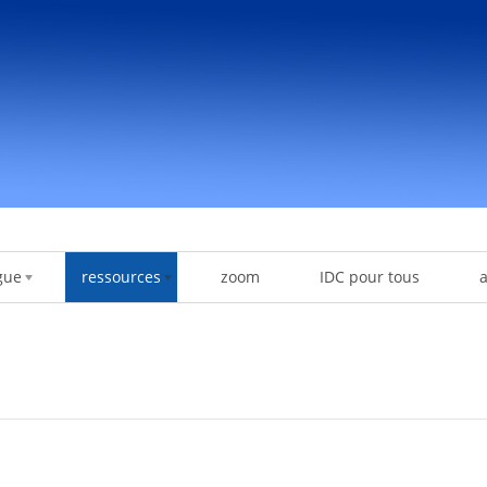
gue
ressources
zoom
IDC pour tous