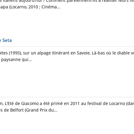
italiens aujourd’hui ? Comment parviennent-ils à réaliser leurs f
apa (Locarno, 2010 ; Cinéma...
e Seta
roites (1995), sur un alpage itinérant en Savoie, Là-bas où le diable
e paysanne qui...
 L’Eté de Giacomo a été primé en 2011 au festival de Locarno (dan
s de Belfort (Grand Prix du...