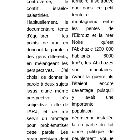
territoire. Il se trouve
controversé, le
que dans ce petit
conflit israélo-
territoire
palestinien.
montagneux entre
Habituellement, le
les pentes de
documentaire tente
l’Elbrouz et la mer
d’équilibrer les
Noire qu’est
points de vue en
l’Abkhazie (200 000
donnant la parole à
habitants, 6000
des gens différents,
2
km
), les Abkhazes
en mélangeant les
sont minoritaires.
perspectives. J’ai
Avant la guerre, ils
choisi de donner la
l’étaient encore
parole à deux sujets
davantage puisqu’il
issus d’une même
y avait une
perspective très
importante
subjective, celle de
population
l’ARJ, et de me
géorgienne, installée
servir du montage
là en partie du fait
pour problématiser
d’une politique de
cette parole. Les
peuplement voulue
rares archives dont