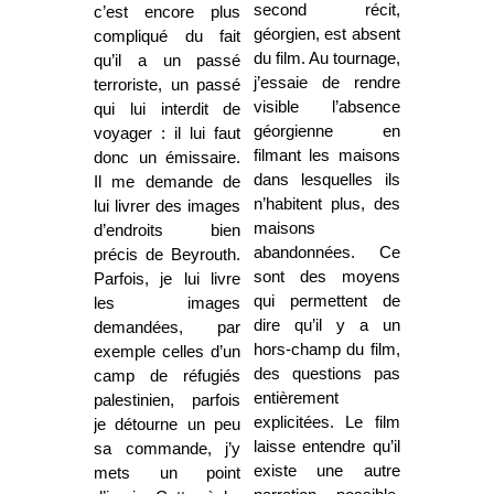
second récit,
c’est encore plus
géorgien, est absent
compliqué du fait
du film. Au tournage,
qu’il a un passé
j’essaie de rendre
terroriste, un passé
visible l’absence
qui lui interdit de
géorgienne en
voyager : il lui faut
filmant les maisons
donc un émissaire.
dans lesquelles ils
Il me demande de
n’habitent plus, des
lui livrer des images
maisons
d’endroits bien
abandonnées. Ce
précis de Beyrouth.
sont des moyens
Parfois, je lui livre
qui permettent de
les images
dire qu’il y a un
demandées, par
hors-champ du film,
exemple celles d’un
des questions pas
camp de réfugiés
entièrement
palestinien, parfois
explicitées. Le film
je détourne un peu
laisse entendre qu’il
sa commande, j’y
existe une autre
mets un point