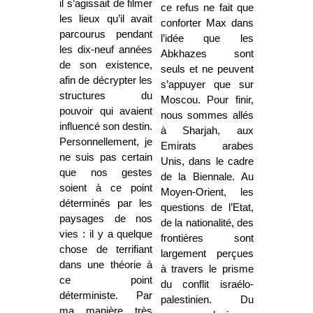
il s’agissait de filmer
ce refus ne fait que
les lieux qu’il avait
conforter Max dans
parcourus pendant
l’idée que les
les dix-neuf années
Abkhazes sont
de son existence,
seuls et ne peuvent
afin de décrypter les
s’appuyer que sur
structures du
Moscou. Pour finir,
pouvoir qui avaient
nous sommes allés
influencé son destin.
à Sharjah, aux
Personnellement, je
Emirats arabes
ne suis pas certain
Unis, dans le cadre
que nos gestes
de la Biennale. Au
soient à ce point
Moyen-Orient, les
déterminés par les
questions de l’Etat,
paysages de nos
de la nationalité, des
vies : il y a quelque
frontières sont
chose de terrifiant
largement perçues
dans une théorie à
à travers le prisme
ce point
du conflit israélo-
déterministe. Par
palestinien. Du
ma manière très