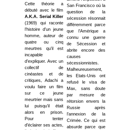
Cette théorie a
San Francisco où la
débuté avec le film
question de la
A.K.A. Serial Killer
sécession résonnait
(1969) qui raconte
différemment parce
l’histoire d’un jeune
que l’Amérique a
homme, auteur de
connu une guerre
quatre ou cinq
de Sécession et
meurtres qu’il est
abrite encore des
incapable
causes
d’expliquer. Avec un
sécessionnistes.
collectif de
Malheureusement,
cinéastes et de
les Etats-Unis ont
critiques, Adachi a
refusé le visa de
voulu faire un film
Max, sans doute
sur ce jeune
par mesure de
meurtrier mais sans
rétorsion envers la
lui puisqu’il était
Russie après
alors en prison.
l’annexion de la
Pour tenter
Crimée. Ce qui est
d’éclairer ses actes,
absurde parce que