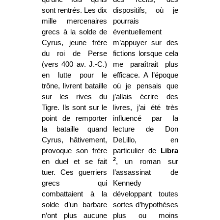
sont rentrés. Les dix
dispositifs, où je
mille mercenaires
pourrais
grecs à la solde de
éventuellement
Cyrus, jeune frère
m’appuyer sur des
du roi de Perse
fictions lorsque cela
(vers 400 av. J.-C.)
me paraîtrait plus
en lutte pour le
efficace. A l’époque
trône, livrent bataille
où je pensais que
sur les rives du
j’allais écrire des
Tigre. Ils sont sur le
livres, j’ai été très
point de remporter
influencé par la
la bataille quand
lecture de Don
Cyrus, hâtivement,
DeLillo, en
provoque son frère
particulier de
Libra
2
en duel et se fait
, un roman sur
tuer. Ces guerriers
l’assassinat de
grecs qui
Kennedy
combattaient à la
développant toutes
solde d’un barbare
sortes d’hypothèses
n’ont plus aucune
plus ou moins