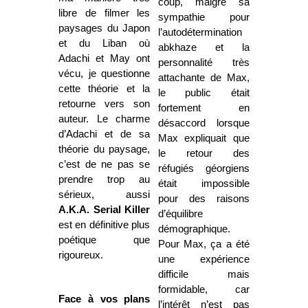
coup, malgré sa
libre de filmer les
sympathie pour
paysages du Japon
l’autodétermination
et du Liban où
abkhaze et la
Adachi et May ont
personnalité très
vécu, je questionne
attachante de Max,
cette théorie et la
le public était
retourne vers son
fortement en
auteur. Le charme
désaccord lorsque
d’Adachi et de sa
Max expliquait que
théorie du paysage,
le retour des
c’est de ne pas se
réfugiés géorgiens
prendre trop au
était impossible
sérieux, aussi
pour des raisons
A.K.A. Serial Killer
d’équilibre
est en définitive plus
démographique.
poétique que
Pour Max, ça a été
rigoureux.
une expérience
difficile mais
formidable, car
Face à vos plans
l’intérêt n’est pas