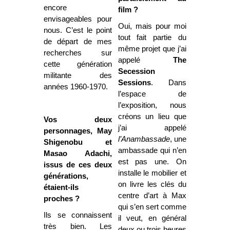
encore
film ?
envisageables pour
Oui, mais pour moi
nous. C’est le point
tout fait partie du
de départ de mes
même projet que j’ai
recherches sur
appelé
The
cette génération
Secession
militante des
Sessions
. Dans
années 1960-1970.
l’espace de
l’exposition, nous
créons un lieu que
Vos deux
j’ai appelé
personnages, May
l’Anambassade
, une
Shigenobu et
ambassade qui n’en
Masao Adachi,
est pas une. On
issus de ces deux
installe le mobilier et
générations,
on livre les clés du
étaient-ils
centre d’art à Max
proches ?
qui s’en sert comme
Ils se connaissent
il veut, en général
très bien. Les
deux ou trois heures