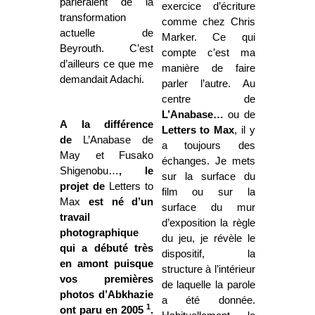
parleraient de la
exercice d’écriture
transformation
comme chez Chris
actuelle de
Marker. Ce qui
Beyrouth. C’est
compte c’est ma
d’ailleurs ce que me
manière de faire
demandait Adachi.
parler l’autre. Au
centre de
L’Anabase…
ou de
A la différence
Letters to Max
, il y
de
L’Anabase de
a toujours des
May et Fusako
échanges. Je mets
Shigenobu…
, le
sur la surface du
projet de
Letters to
film ou sur la
Max
est né d’un
surface du mur
travail
d’exposition la règle
photographique
du jeu, je révèle le
qui a débuté très
dispositif, la
en amont puisque
structure à l’intérieur
vos premières
de laquelle la parole
photos d’Abkhazie
a été donnée.
1
ont paru en 2005
.