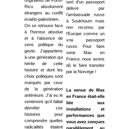
originaires de Porto-
sert d’un passeport
Rico absolument
délivré par
étrangers au conflit
l’ambassade russe
israélo-palestinien.
à Soukhoum mais
On se retrouve face
non reconnu par
à l’horreur absolue
l’Europe comme un
et à l’absence de
vrai passeport
sens politique du
russe. Pour faire
geste. J’appartiens
venir Max en
à une génération qui
France, nous avons
hérite de cette
dû le faire transiter
histoire et dont les
par la Norvège !
choix politiques sont
marqués par ceux
de la génération
La venue de Max
antérieure. J’ai eu le
en France était-elle
sentiment qu’il fallait
liée aux
démêler ces
installations et
histoires pour
performances que
comprendre quelles
vous avez conçues
radicalités étaient
parallèlement au