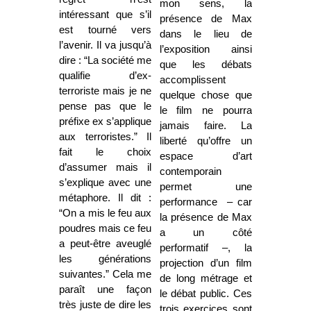
mon sens, la
intéressant que s’il
présence de Max
est tourné vers
dans le lieu de
l’avenir. Il va jusqu’à
l’exposition ainsi
dire : “La société me
que les débats
qualifie d’ex-
accomplissent
terroriste mais je ne
quelque chose que
pense pas que le
le film ne pourra
préfixe ex s’applique
jamais faire. La
aux terroristes.” Il
liberté qu’offre un
fait le choix
espace d’art
d’assumer mais il
contemporain
s’explique avec une
permet une
métaphore. Il dit :
performance – car
“On a mis le feu aux
la présence de Max
poudres mais ce feu
a un côté
a peut-être aveuglé
performatif –, la
les générations
projection d’un film
suivantes.” Cela me
de long métrage et
paraît une façon
le débat public. Ces
très juste de dire les
trois exercices sont