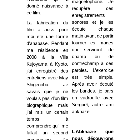
magnétophone. Je
donné naissance à
récupère ces
ce film.
enregistrements
sonores et je les
La fabrication du
écoute chaque
film a aussi pour
matin avant de partir
moi été une forme
tourner les images
d’anabase. Pendant
qui serviront de
ma résidence en
champ ou de
2008 à la Villa
contrechamp à ces
Kujoyama à Kyoto,
paroles. L’exercice
j’ai enregistré des
est très simple.
entretiens avec May
Après avoir écouté
Shigenobu. Je
les bandes, je pars
savais que je ne
en vadrouille avec
voulais pas d’un film
Sergueï, autre ami
biographique mais
abkhaze.
j’ai mis un certain
temps à
comprendre qu’il me
L’Abkhazie que
fallait un second
nous découvrons
personnage. J’ai