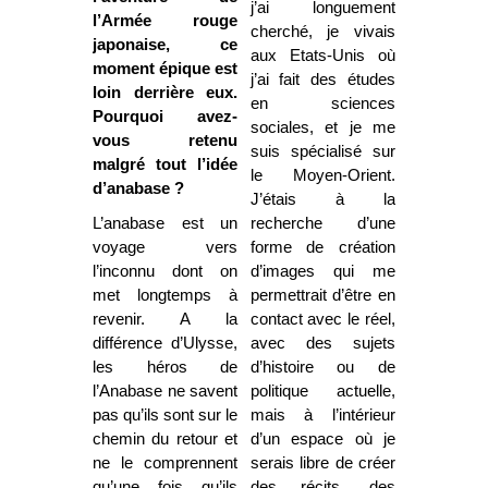
j’ai longuement
l’Armée rouge
cherché, je vivais
japonaise, ce
aux Etats-Unis où
moment épique est
j’ai fait des études
loin derrière eux.
en sciences
Pourquoi avez-
sociales, et je me
vous retenu
suis spécialisé sur
malgré tout l’idée
le Moyen-Orient.
d’anabase ?
J’étais à la
L’anabase est un
recherche d’une
voyage vers
forme de création
l’inconnu dont on
d’images qui me
met longtemps à
permettrait d’être en
revenir. A la
contact avec le réel,
différence d’Ulysse,
avec des sujets
les héros de
d’histoire ou de
l’Anabase ne savent
politique actuelle,
pas qu’ils sont sur le
mais à l’intérieur
chemin du retour et
d’un espace où je
ne le comprennent
serais libre de créer
qu’une fois qu’ils
des récits, des