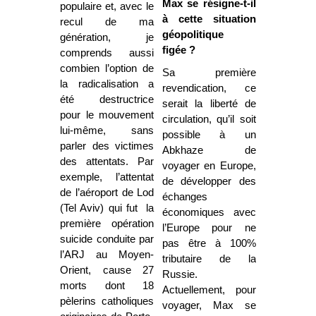
Max s
е
résigne-t-il
populaire et, avec le
à cette situation
recul de ma
géopolitique
génération, je
figée ?
comprends aussi
combien l’option de
Sa première
la radicalisation a
revendication, ce
été destructrice
serait la liberté de
pour le mouvement
circulation, qu’il soit
lui-même, sans
possible à un
parler des victimes
Abkhaze de
des attentats. Par
voyager en Europe,
exemple, l’attentat
de développer des
de l’aéroport de Lod
échanges
(Tel Aviv) qui fut la
économiques avec
première opération
l’Europe pour ne
suicide conduite par
pas être à 100%
l’ARJ au Moyen-
tributaire de la
Orient, cause 27
Russie.
morts dont 18
Actuellement, pour
pèlerins catholiques
voyager, Max se