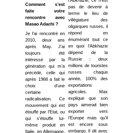
l’Abkhazie, ce n’est
Comment s’est
pas de devenir à
faite votre
terme le lieu de
rencontre avec
villégiature des
Masao Adachi ?
oligarques russes, il
répond en
Je l’ai rencontré en
énumérant tout ce
2010, deux ans
en quoi l’Abkhazie
après May. J’ai
dépend de la
toujours été
Russie : deux
intéressé par la
millions de touristes
génération qui m’a
russes chaque
précédé, celle qui
année, 100% des
après 1968 a fait le
exportations
choix d’une
agricoles. Max
certaine
explique que son
radicalisation. Ce
pays aimerait bien
mouvement qui est
exporter vers
étouffé par l’Etat, ou
l’Europe mais qu’il
qui s’étouffe lui-
est encore sous
même produit en
embargo. Il dit avec
Italie, en Allemagne,