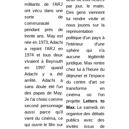
militants de l’ARJ
par jour, le matin.
ont vécu dans une
Des gens viennent
sorte de
lui rendre visite et
communauté
nous jouons sur la
pendant près de
représentation
trente ans. May est
politique d’un pays à
née en 1973, Adachi
l’intérieur d’une
a rejoint l’ARJ en
sphère qui n’a
1974 et tous deux
aucune légitimité
vivaient à Beyrouth
juridique. Max rentre
en 1997 quand
chez lui à l’heure du
Adachi y a été
déjeuner et l’espace
arrêté. Adachi a
du centre d’art se
sans doute été l’un
transforme en
des papas de May.
cinéma où l’on
Je l’ai choisi comme
projette
Letters to
second personnage
Max
. Le samedi, on
aussi parce qu’il
organise des débats
vient du cinéma, ce
publics avec des
qui ouvre le film sur
invités issus de