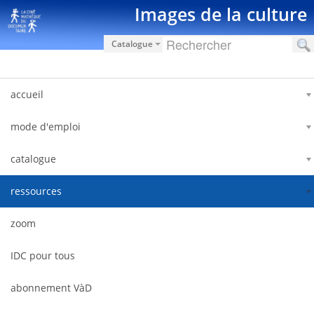
Saut au contenu
Images de la culture
Catalogue
accueil
mode d'emploi
catalogue
ressources
zoom
IDC pour tous
abonnement VàD