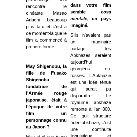
dans votre film
rencontré le
semble
cosa
cinéaste Masao
mentale
, un pays
Adachi beaucoup
imaginé.
plus tard et c’est à
ce moment-là que le
S’ils n’avaient pas
film a commencé à
un imaginaire
prendre forme.
partagé, les
Abkhazes seraient
aujourd’hui
May Shigenobu, la
géorgiens ou
fille de Fusako
russes. L’Abkhazie
Shigenobu,
est une idée ténue
fondatrice de
qui aurait pu
l’Armée rouge
disparaître. Le
japonaise, était à
royaume abkhaze
l’époque de votre
remonte à l’an 800.
film un
Ce qui structure
personnage connu
l’idée abkhaze, c’est
au Japon ?
une continuité
linguistique et
May était une jeune