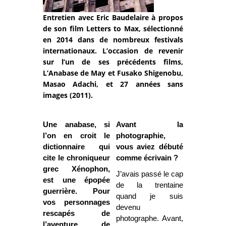
Entretien avec Eric Baudelaire à propos
de son film Letters to Max, sélectionné
en 2014 dans de nombreux festivals
internationaux. L’occasion de revenir
sur l’un de ses précédents films,
L’Anabase de May et Fusako Shigenobu,
Masao Adachi, et 27 années sans
images (2011).
Une anabase, si
Avant la
l’on en croit le
photographie,
dictionnaire qui
vous aviez débuté
cite le chroniqueur
comme écrivain ?
grec Xénophon,
J’avais passé le cap
est une épopée
de la trentaine
guerrière. Pour
quand je suis
vos personnages
devenu
rescapés de
photographe. Avant,
l’aventure de