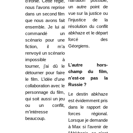
narration possible,
d’ironie. Cette règle,
un autre point de
nous l’avons reprise
vue sur la justice ou
dans un second film
l’injustice de la
que nous avons fait
résolution du conflit
ensemble. Je lui ai
abkhaze et le départ
commandé un
forcé des
scénario pour une
Géorgiens.
fiction, il m’a
renvoyé un scénario
impossible à
L’autre hors-
tourner, j’ai dû le
champ du film,
détourner pour faire
n’est-ce pas la
le film. L’idée d’une
Russie ?
collaboration avec le
personnage du film,
Le destin abkhaze
qui soit aussi un jeu
est évidemment pris
ou un conflit,
dans le rapport de
m’intéresse
forces régional.
beaucoup.
Lorsque je demande
à Max si l’avenir de