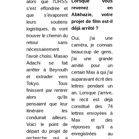
Lorsque vous
alors que l’URSS
revenez en
s’est effondrée et
Abkhazie, votre
que s’évaporent
projet de film est-il
leurs soutiens
déjà arrêté ?
logistiques, ils vont
trouver le chemin du
Oui, j’ai une
retour sans
caméra, je connais
nécessairement
beaucoup de gens,
l’avoir choisi. Masao
j’ai une grande
Adachi se fait
amitié pour un
arrêter à Beyrouth
certain Max à qui j’ai
et extrader vers
auparavant écrit des
Tokyo. Tous
lettres pendant un
finissent par rentrer
an. Lorsque j’arrive,
alors qu’ils
le récit est déjà
pensaient que leur
constitué des 74
itinéraire les
lettres envoyées à
conduirait ailleurs.
Max et des
Voici le point de
réponses qu’il a
départ du projet de
enregistrées au
recherche qui a