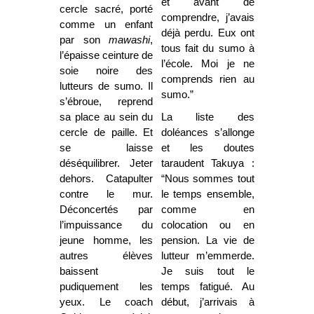
et avant de
cercle sacré, porté
comprendre, j’avais
comme un enfant
déjà perdu. Eux ont
par son
mawashi
,
tous fait du sumo à
l’épaisse ceinture de
l’école. Moi je ne
soie noire des
comprends rien au
lutteurs de sumo. Il
sumo.”
s’ébroue, reprend
sa place au sein du
La liste des
cercle de paille. Et
doléances s’allonge
se laisse
et les doutes
déséquilibrer. Jeter
taraudent Takuya :
dehors. Catapulter
“Nous sommes tout
contre le mur.
le temps ensemble,
Déconcertés par
comme en
l’impuissance du
colocation ou en
jeune homme, les
pension. La vie de
autres élèves
lutteur m’emmerde.
baissent
Je suis tout le
pudiquement les
temps fatigué. Au
yeux. Le coach
début, j’arrivais à