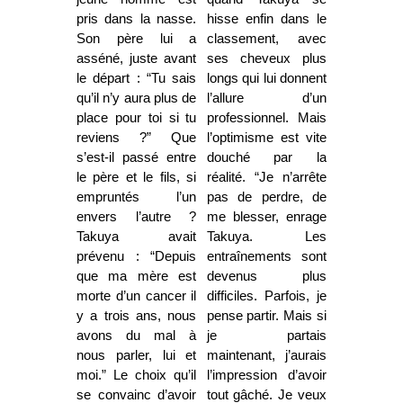
pris dans la nasse.
hisse enfin dans le
Son père lui a
classement, avec
asséné, juste avant
ses cheveux plus
le départ : “Tu sais
longs qui lui donnent
qu’il n’y aura plus de
l’allure d’un
place pour toi si tu
professionnel. Mais
reviens ?” Que
l’optimisme est vite
s’est-il passé entre
douché par la
le père et le fils, si
réalité. “Je n’arrête
empruntés l’un
pas de perdre, de
envers l’autre ?
me blesser, enrage
Takuya avait
Takuya. Les
prévenu : “Depuis
entraînements sont
que ma mère est
devenus plus
morte d’un cancer il
difficiles. Parfois, je
y a trois ans, nous
pense partir. Mais si
avons du mal à
je partais
nous parler, lui et
maintenant, j’aurais
moi.” Le choix qu’il
l’impression d’avoir
se convainc d’avoir
tout gâché. Je veux