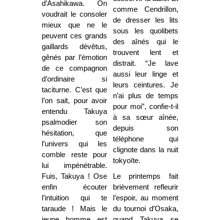
d’Asahikawa. On
comme Cendrillon,
voudrait le consoler
de dresser les lits
mieux que ne le
sous les quolibets
peuvent ces grands
des aînés qui le
gaillards dévêtus,
trouvent lent et
gênés par l’émotion
distrait. “Je lave
de ce compagnon
aussi leur linge et
d’ordinaire si
leurs ceintures. Je
taciturne. C’est que
n’ai plus de temps
l’on sait, pour avoir
pour moi”, confie-t-il
entendu Takuya
à sa sœur aînée,
psalmodier son
depuis son
hésitation, que
téléphone qui
l’univers qui les
clignote dans la nuit
comble reste pour
tokyoïte.
lui impénétrable.
Fuis, Takuya ! Ose
Le printemps fait
enfin écouter
brièvement refleurir
l’intuition qui te
l’espoir, au moment
taraude ! Mais le
du tournoi d’Osaka,
jeune homme est
quand Takuya se