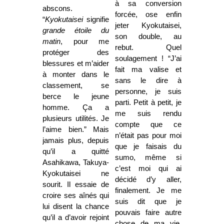
à sa conversion
abscons.
forcée, ose enfin
“
Kyokutaisei
signifie
jeter Kyokutaisei,
grande étoile du
son double, au
matin
, pour me
rebut. Quel
protéger des
soulagement ! “J’ai
blessures et m’aider
fait ma valise et
à monter dans le
sans le dire à
classement, se
personne, je suis
berce le jeune
parti. Petit à petit, je
homme. Ça a
me suis rendu
plusieurs utilités. Je
compte que ce
l’aime bien.” Mais
n’était pas pour moi
jamais plus, depuis
que je faisais du
qu’il a quitté
sumo, même si
Asahikawa, Takuya-
c’est moi qui ai
Kyokutaisei ne
décidé d’y aller,
sourit. Il essaie de
finalement. Je me
croire ses aînés qui
suis dit que je
lui disent la chance
pouvais faire autre
qu’il a d’avoir rejoint
chose de ma vie.