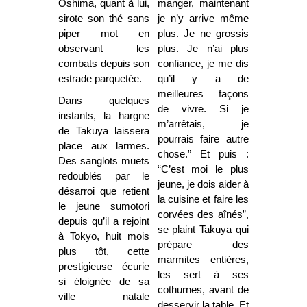
Oshima, quant à lui,
manger, maintenant
sirote son thé sans
je n’y arrive même
piper mot en
plus. Je ne grossis
observant les
plus. Je n’ai plus
combats depuis son
confiance, je me dis
estrade parquetée.
qu’il y a de
meilleures façons
Dans quelques
de vivre. Si je
instants, la hargne
m’arrêtais, je
de Takuya laissera
pourrais faire autre
place aux larmes.
chose.” Et puis :
Des sanglots muets
“C’est moi le plus
redoublés par le
jeune, je dois aider à
désarroi que retient
la cuisine et faire les
le jeune sumotori
corvées des aînés”,
depuis qu’il a rejoint
se plaint Takuya qui
à Tokyo, huit mois
prépare des
plus tôt, cette
marmites entières,
prestigieuse écurie
les sert à ses
si éloignée de sa
cothurnes, avant de
ville natale
desservir la table. Et