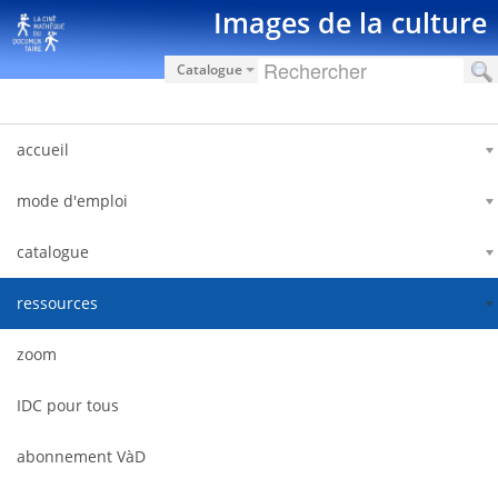
Saut au contenu
Images de la culture
Catalogue
accueil
mode d'emploi
catalogue
ressources
zoom
IDC pour tous
abonnement VàD