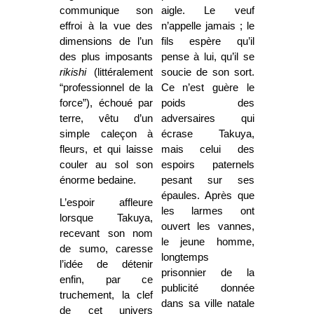
communique son
aigle. Le veuf
effroi à la vue des
n’appelle jamais ; le
dimensions de l’un
fils espère qu’il
des plus imposants
pense à lui, qu’il se
rikishi
(littéralement
soucie de son sort.
“professionnel de la
Ce n’est guère le
force”), échoué par
poids des
terre, vêtu d’un
adversaires qui
simple caleçon à
écrase Takuya,
fleurs, et qui laisse
mais celui des
couler au sol son
espoirs paternels
énorme bedaine.
pesant sur ses
épaules. Après que
L’espoir affleure
les larmes ont
lorsque Takuya,
ouvert les vannes,
recevant son nom
le jeune homme,
de sumo, caresse
longtemps
l’idée de détenir
prisonnier de la
enfin, par ce
publicité donnée
truchement, la clef
dans sa ville natale
de cet univers