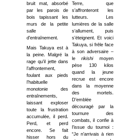
bruit mat, absorbé
Terre, que
par les parois de
s’affronteront les
bois tapissant les
lutteurs. Les
murs de la petite
lumières de la salle
salle
s‘allument, puis
d’entraînement.
s’éteignent. Et voici
Takuya, si frêle face
Mais Takuya est à
à son adversaire –
la peine. Malgré la
le
rikishi
moyen
rage qu’il jette dans
pèse 130 kilos
l’affrontement,
quand la jeune
foulant aux pieds
recrue est encore
l’habituelle
dans la moyenne
monotonie des
des mortels.
entraînements,
D’emblée
laissant exploser
découragé par la
toute la frustration
tournure des
accumulée, il perd.
combats, il confie à
Perd, et perd
l’issue du tournoi :
encore. Se fait
“Je n’arrivais à rien
hisser hors du