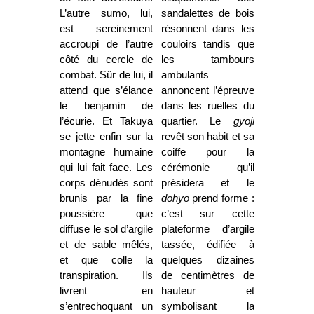
L’autre sumo, lui,
sandalettes de bois
est sereinement
résonnent dans les
accroupi de l’autre
couloirs tandis que
côté du cercle de
les tambours
combat. Sûr de lui, il
ambulants
attend que s’élance
annoncent l’épreuve
le benjamin de
dans les ruelles du
l’écurie. Et Takuya
quartier. Le
gyoji
se jette enfin sur la
revêt son habit et sa
montagne humaine
coiffe pour la
qui lui fait face. Les
cérémonie qu’il
corps dénudés sont
présidera et le
brunis par la fine
dohyo
prend forme :
poussière que
c’est sur cette
diffuse le sol d’argile
plateforme d’argile
et de sable mêlés,
tassée, édifiée à
et que colle la
quelques dizaines
transpiration. Ils
de centimètres de
livrent en
hauteur et
s’entrechoquant un
symbolisant la