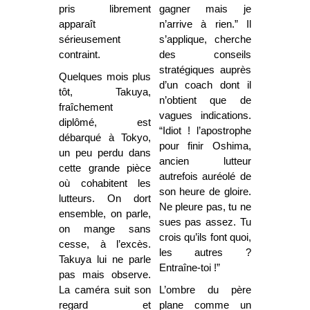
pris librement
gagner mais je
apparaît
n’arrive à rien.” Il
sérieusement
s’applique, cherche
contraint.
des conseils
stratégiques auprès
Quelques mois plus
d’un coach dont il
tôt, Takuya,
n’obtient que de
fraîchement
vagues indications.
diplômé, est
“Idiot ! l’apostrophe
débarqué à Tokyo,
pour finir Oshima,
un peu perdu dans
ancien lutteur
cette grande pièce
autrefois auréolé de
où cohabitent les
son heure de gloire.
lutteurs. On dort
Ne pleure pas, tu ne
ensemble, on parle,
sues pas assez. Tu
on mange sans
crois qu’ils font quoi,
cesse, à l’excès.
les autres ?
Takuya lui ne parle
Entraîne-toi !”
pas mais observe.
La caméra suit son
L’ombre du père
regard et
plane comme un