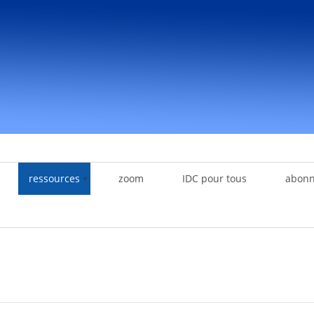
ressources
zoom
IDC pour tous
abon