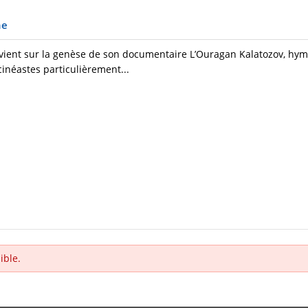
ne
revient sur la genèse de son documentaire L’Ouragan Kalatozov, h
cinéastes particulièrement...
ible.