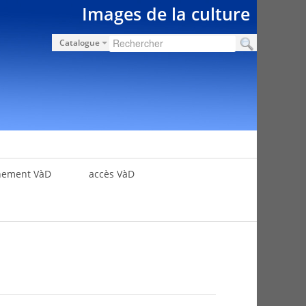
Images de la culture
Catalogue
nement VàD
accès VàD