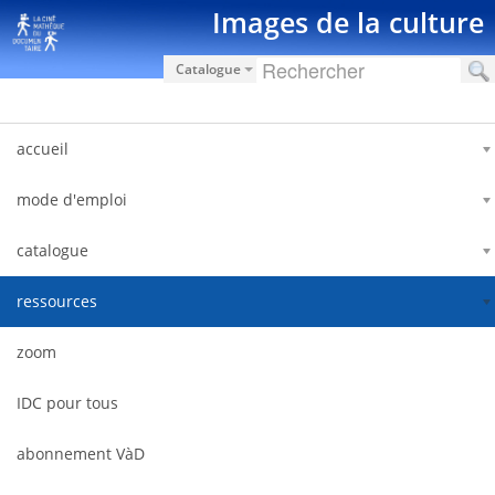
Saut au contenu
Images de la culture
Catalogue
accueil
mode d'emploi
catalogue
ressources
zoom
IDC pour tous
abonnement VàD