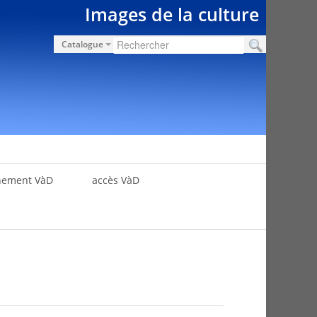
Images de la culture
Catalogue
nement VàD
accès VàD