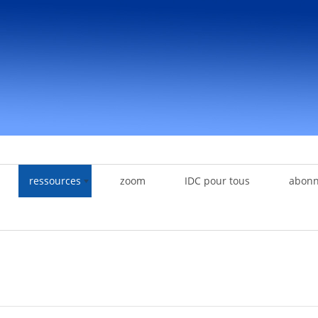
ressources
zoom
IDC pour tous
abon