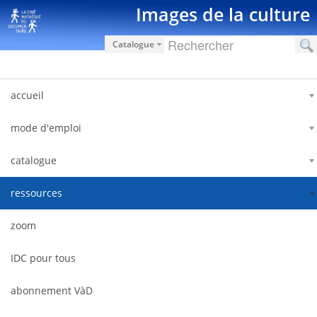
Saut au contenu
Images de la culture
Catalogue
accueil
mode d'emploi
catalogue
ressources
zoom
IDC pour tous
abonnement VàD