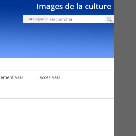
Images de la culture
Catalogue
nement VàD
accès VàD