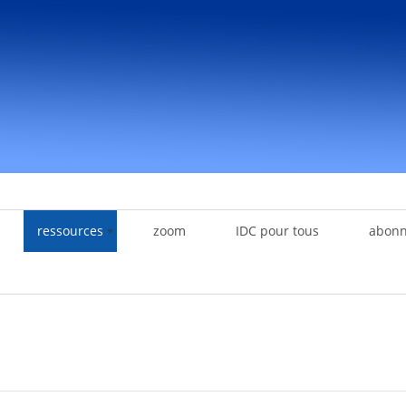
ressources
zoom
IDC pour tous
abon