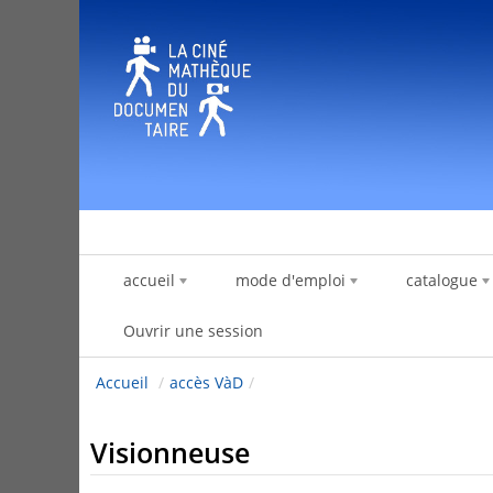
Saut au contenu
accueil
mode d'emploi
catalogue
Ouvrir une session
Accueil
/
accès VàD
/
Visionneuse