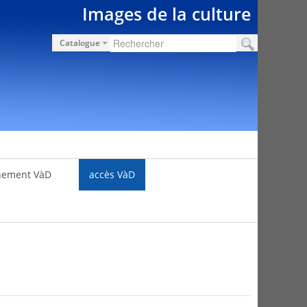
Images de la culture
Catalogue
nement VàD
accès VàD