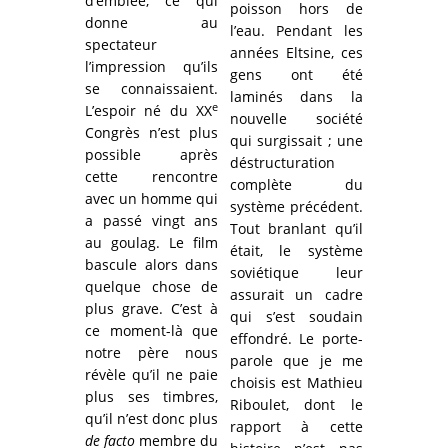
d’emblée, ce qui
poisson hors de
donne au
l’eau. Pendant les
spectateur
années Eltsine, ces
l’impression qu’ils
gens ont été
se connaissaient.
laminés dans la
e
L’espoir né du XX
nouvelle société
Congrès n’est plus
qui surgissait ; une
possible après
déstructuration
cette rencontre
complète du
avec un homme qui
système précédent.
a passé vingt ans
Tout branlant qu’il
au goulag. Le film
était, le système
bascule alors dans
soviétique leur
quelque chose de
assurait un cadre
plus grave. C’est à
qui s’est soudain
ce moment-là que
effondré. Le porte-
notre père nous
parole que je me
révèle qu’il ne paie
choisis est Mathieu
plus ses timbres,
Riboulet, dont le
qu’il n’est donc plus
rapport à cette
de facto
membre du