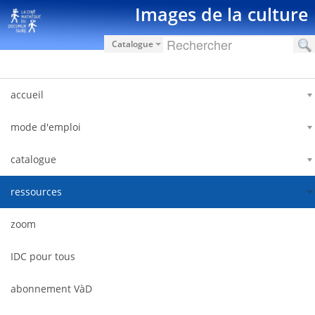
Saut au contenu
Images de la culture
Catalogue
accueil
mode d'emploi
catalogue
ressources
zoom
IDC pour tous
abonnement VàD