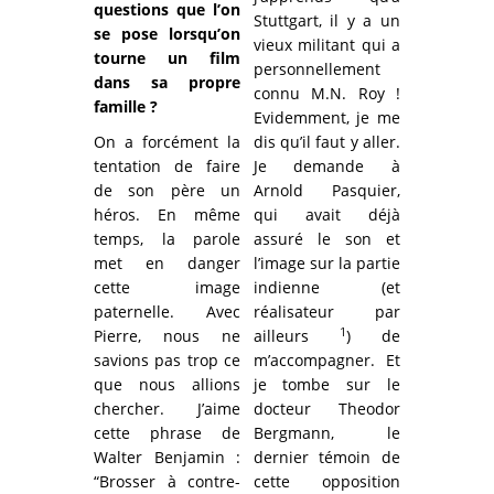
questions que l’on
Stuttgart, il y a un
se pose lorsqu’on
vieux militant qui a
tourne un film
personnellement
dans sa propre
connu M.N. Roy !
famille ?
Evidemment, je me
On a forcément la
dis qu’il faut y aller.
tentation de faire
Je demande à
de son père un
Arnold Pasquier,
héros. En même
qui avait déjà
temps, la parole
assuré le son et
met en danger
l’image sur la partie
cette image
indienne (et
paternelle. Avec
réalisateur par
1
Pierre, nous ne
ailleurs
) de
savions pas trop ce
m’accompagner. Et
que nous allions
je tombe sur le
chercher. J’aime
docteur Theodor
cette phrase de
Bergmann, le
Walter Benjamin :
dernier témoin de
“Brosser à contre-
cette opposition