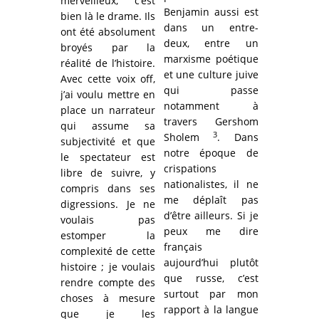
merveilleux, c’est
Benjamin aussi est
bien là le drame. Ils
dans un entre-
ont été absolument
deux, entre un
broyés par la
marxisme poétique
réalité de l’histoire.
et une culture juive
Avec cette voix off,
qui passe
j’ai voulu mettre en
notamment à
place un narrateur
travers Gershom
qui assume sa
3
Sholem
. Dans
subjectivité et que
notre époque de
le spectateur est
crispations
libre de suivre, y
nationalistes, il ne
compris dans ses
me déplaît pas
digressions. Je ne
d’être ailleurs. Si je
voulais pas
peux me dire
estomper la
français
complexité de cette
aujourd’hui plutôt
histoire ; je voulais
que russe, c’est
rendre compte des
surtout par mon
choses à mesure
rapport à la langue
que je les