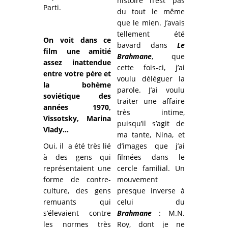
histoire n’est pas
Parti.
du tout le même
que le mien. J’avais
tellement été
On voit dans ce
bavard dans
Le
film une amitié
Brahmane
, que
assez inattendue
cette fois-ci, j’ai
entre votre père et
voulu déléguer la
la bohème
parole. J’ai voulu
soviétique des
traiter une affaire
années 1970,
très intime,
Vissotsky, Marina
puisqu’il s’agit de
Vlady…
ma tante, Nina, et
Oui, il a été très lié
d’images que j’ai
à des gens qui
filmées dans le
représentaient une
cercle familial. Un
forme de contre-
mouvement
culture, des gens
presque inverse à
remuants qui
celui du
s’élevaient contre
Brahmane
: M.N.
les normes très
Roy, dont je ne