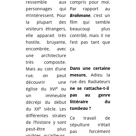
ressemble aux
compris pour moi.
personnages qui
Par rapport au
m’intéressent. Pour
Brahmane
, c’est un
la plupart des
film qui semble
visiteurs étrangers,
beaucoup plus
elle apparait très
contrôlé, mais il ne
hostile, bruyante,
l’est pas tant que
encombrée, avec
ça.
une architecture
très composite.
Dans une certaine
Mais au coin d’une
mesure,
Adieu la
rue, on peut
rue des Radiateurs
découvrir une
ne se rattache-t-il
e
église du XVI
ou
pas au genre
un immeuble
littéraire du
décrépi du début
tombeau
?
e
du XX
siècle. Les
différentes strates
Ce travail de
de l’histoire y sont
sépulture n’était
peut-être plus
pas forcément
visibles qu’ailleurs.