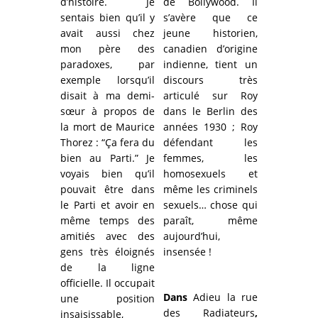
d’histoire. Je
de Bollywood. Il
sentais bien qu’il y
s’avère que ce
avait aussi chez
jeune historien,
mon père des
canadien d’origine
paradoxes, par
indienne, tient un
exemple lorsqu’il
discours très
disait à ma demi-
articulé sur Roy
sœur à propos de
dans le Berlin des
la mort de Maurice
années 1930 ; Roy
Thorez : “Ça fera du
défendant les
bien au Parti.” Je
femmes, les
voyais bien qu’il
homosexuels et
pouvait être dans
même les criminels
le Parti et avoir en
sexuels… chose qui
même temps des
paraît, même
amitiés avec des
aujourd’hui,
gens très éloignés
insensée !
de la ligne
officielle. Il occupait
Dans
Adieu la rue
une position
des Radiateurs
,
insaisissable,