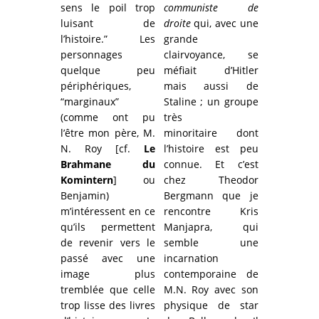
sens le poil trop
communiste de
luisant de
droite
qui, avec une
l’histoire.” Les
grande
personnages
clairvoyance, se
quelque peu
méfiait d’Hitler
périphériques,
mais aussi de
“marginaux”
Staline ; un groupe
(comme ont pu
très
l’être mon père, M.
minoritaire dont
N. Roy [cf.
Le
l’histoire est peu
Brahmane du
connue. Et c’est
Komintern
] ou
chez Theodor
Benjamin)
Bergmann que je
m’intéressent en ce
rencontre Kris
qu’ils permettent
Manjapra, qui
de revenir vers le
semble une
passé avec une
incarnation
image plus
contemporaine de
tremblée que celle
M.N. Roy avec son
trop lisse des livres
physique de star