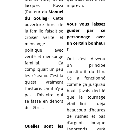
Jacques Rossi
imprévu.
(l’auteur du
Manuel
du Goulag
). Cette
Vous vous laissez
ouverture hors de
guider par ce
la famille faisait se
personnage avec
croiser vérité et
un certain bonheur
mensonge
?
politique avec
vérité et mensonge
Oui, c’est devenu
familial. Ça
un principe
compliquait un peu
constitutif du film.
les réseaux. C’est là
Ça a fonctionné
qu’est vraiment
comme ça jusqu’au
l’histoire, car il n’y a
bout. J’avais décidé
pas d’histoire qui
que le tournage
se fasse en dehors
était fini – déjà
des êtres.
beaucoup d’heures
de rushes et pas
d’argent, – lorsque
Quelles sont les
j’apprends qu’à