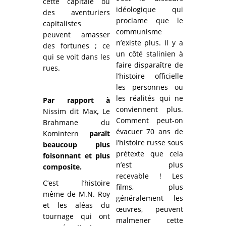
cette capitale où
idéologique qui
des aventuriers
proclame que le
capitalistes
communisme
peuvent amasser
n’existe plus. Il y a
des fortunes ; ce
un côté stalinien à
qui se voit dans les
faire disparaître de
rues.
l’histoire officielle
les personnes ou
les réalités qui ne
Par rapport à
conviennent plus.
Nissim dit Max
,
Le
Comment peut-on
Brahmane du
évacuer 70 ans de
Komintern
paraît
l’histoire russe sous
beaucoup plus
prétexte que cela
foisonnant et plus
n’est plus
composite.
recevable ! Les
C’est l’histoire
films, plus
même de M.N. Roy
généralement les
et les aléas du
œuvres, peuvent
tournage qui ont
malmener cette