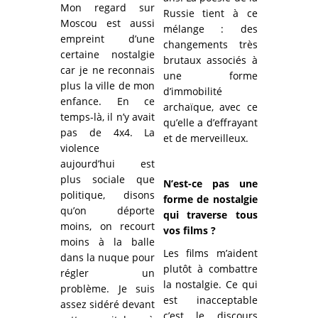
Mon regard sur
Russie tient à ce
Moscou est aussi
mélange : des
empreint d’une
changements très
certaine nostalgie
brutaux associés à
car je ne reconnais
une forme
plus la ville de mon
d’immobilité
enfance. En ce
archaïque, avec ce
temps-là, il n’y avait
qu’elle a d’effrayant
pas de 4x4. La
et de merveilleux.
violence
aujourd’hui est
plus sociale que
N’est-ce pas une
politique, disons
forme de nostalgie
qu’on déporte
qui traverse tous
moins, on recourt
vos films ?
moins à la balle
Les films m’aident
dans la nuque pour
plutôt à combattre
régler un
la nostalgie. Ce qui
problème. Je suis
est inacceptable
assez sidéré devant
c’est le discours