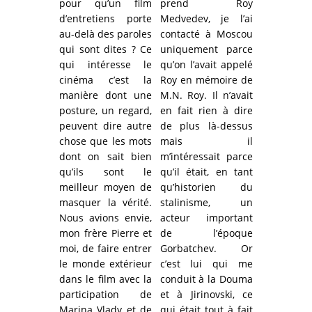
pour qu’un film
prend Roy
d’entretiens porte
Medvedev, je l’ai
au-delà des paroles
contacté à Moscou
qui sont dites ? Ce
uniquement parce
qui intéresse le
qu’on l’avait appelé
cinéma c’est la
Roy en mémoire de
manière dont une
M.N. Roy. Il n’avait
posture, un regard,
en fait rien à dire
peuvent dire autre
de plus là-dessus
chose que les mots
mais il
dont on sait bien
m’intéressait parce
qu’ils sont le
qu’il était, en tant
meilleur moyen de
qu’historien du
masquer la vérité.
stalinisme, un
Nous avions envie,
acteur important
mon frère Pierre et
de l’époque
moi, de faire entrer
Gorbatchev. Or
le monde extérieur
c’est lui qui me
dans le film avec la
conduit à la Douma
participation de
et à Jirinovski, ce
Marina Vlady et de
qui était tout à fait