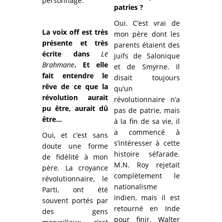
personnage.
patries ?
Oui. C’est vrai de
La voix off est très
mon père dont les
présente et très
parents étaient des
écrite dans
Le
juifs de Salonique
Brahmane
. Et elle
et de Smyrne. Il
fait entendre le
disait toujours
rêve de ce que la
qu’un
révolution aurait
révolutionnaire n’a
pu être, aurait dû
pas de patrie, mais
être…
à la fin de sa vie, il
a commencé à
Oui, et c’est sans
s’intéresser à cette
doute une forme
histoire séfarade.
de fidélité à mon
M.N. Roy rejetait
père. La croyance
complètement le
révolutionnaire, le
nationalisme
Parti, ont été
indien, mais il est
souvent portés par
retourné en Inde
des gens
pour finir. Walter