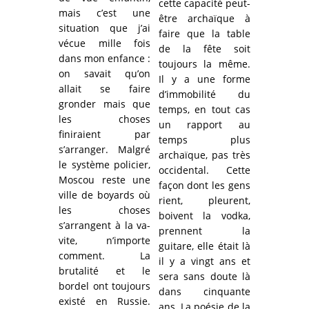
cette capacité peut-
mais c’est une
être archaïque à
situation que j’ai
faire que la table
vécue mille fois
de la fête soit
dans mon enfance :
toujours la même.
on savait qu’on
Il y a une forme
allait se faire
d’immobilité du
gronder mais que
temps, en tout cas
les choses
un rapport au
finiraient par
temps plus
s’arranger. Malgré
archaïque, pas très
le système policier,
occidental. Cette
Moscou reste une
façon dont les gens
ville de boyards où
rient, pleurent,
les choses
boivent la vodka,
s’arrangent à la va-
prennent la
vite, n’importe
guitare, elle était là
comment. La
il y a vingt ans et
brutalité et le
sera sans doute là
bordel ont toujours
dans cinquante
existé en Russie.
ans. La poésie de la