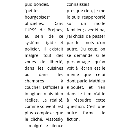
pudibondes,
connaissais
“petites-
presque rien, je me
bourgeoises”
le suis réapproprié
officielles. Dans
sur un mode
l’URSS de Brejnev,
familier ; avec Nina,
au sein de ce
j’ai choisi de passer
système rigide et
par les mots d’un
policier, il existait
autre. Du coup, on
malgré tout des
se demande si le
zones de liberté,
personnage qu’on
dans les cuisines
voit à l’écran est le
ou dans les
même que celui
chambres à
dont parle Mathieu
coucher. Difficiles à
Riboulet, et rien
imaginer mais bien
dans le film n’aide
réelles. La réalité,
à résoudre cette
comme souvent, est
question. C’est une
plus complexe que
autre forme de
le cliché. Vissotsky
fiction.
– malgré le silence