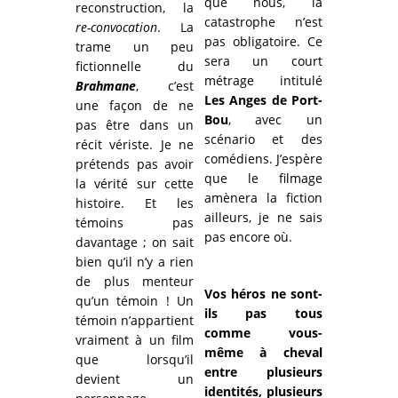
que nous, la
reconstruction, la
catastrophe n’est
re-convocation
. La
pas obligatoire. Ce
trame un peu
sera un court
fictionnelle du
métrage intitulé
Brahmane
, c’est
Les Anges de Port-
une façon de ne
Bou
, avec un
pas être dans un
scénario et des
récit vériste. Je ne
comédiens. J’espère
prétends pas avoir
que le filmage
la vérité sur cette
amènera la fiction
histoire. Et les
ailleurs, je ne sais
témoins pas
pas encore où.
davantage ; on sait
bien qu’il n’y a rien
de plus menteur
Vos héros ne sont-
qu’un témoin ! Un
ils pas tous
témoin n’appartient
comme vous-
vraiment à un film
même à cheval
que lorsqu’il
entre plusieurs
devient un
identités, plusieurs