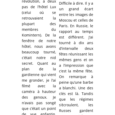
révolution, à deux
Difficile à dire. Il y a
pas de l’hôtel Lux
un grand écart
(celui où se
entre les images de
retrouvaient la
Moscou et celles de
plupart des
Paris. En Russie, le
membres du
rapport au temps
Komintern). De la
est différent. J’ai
fenêtre de notre
tourné à dix ans
hôtel, nous avons
d’intervalle deux
beaucoup tourné,
fêtes réunissant les
c’était notre nid
mêmes gens et on
secret. Quant au
a l’impression que
plan de la
c’est la même fête.
gardienne qui vient
On remarque à
me gronder, je l’ai
peine qu’une barbe
filmé avec la
a blanchi. Une des
caméra à hauteur
clés est là. Tandis
des genoux. Je
que les régimes
n’avais pas songé
s’écroulent, les
que c’était un point
Russes gardent
de vue enfantin,