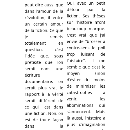
Oui, avec un petit
peut dire aussi que
détour par la
dans l’amour de la
fiction. Ses thèses
révolution, il entre
sur l’histoire m’ont
un certain amour
beaucoup marqué.
de la fiction. Ce que
C’est vrai que j’ai
je remets
envie de “brosser à
totalement en
contre-sens le poil
question, c’est
trop luisant de
l’idée que, sous
l’histoire”. Il me
prétexte que l’on
semble que c’est le
serait dans une
moyen sinon
écriture
d’éviter du moins
documentaire, on
de minimiser les
serait plus vrai, le
catastrophes à
rapport à la vérité
venir, les
serait différent de
abominations qui
ce qu’il est dans
s’annoncent. Mais
une fiction. Non, on
là aussi, l’histoire a
est de toute façon
plus d’imagination
dans la