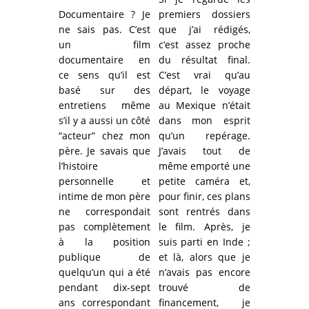
Documentaire ? Je
premiers dossiers
ne sais pas. C’est
que j’ai rédigés,
un film
c’est assez proche
documentaire en
du résultat final.
ce sens qu’il est
C’est vrai qu’au
basé sur des
départ, le voyage
entretiens même
au Mexique n’était
s’il y a aussi un côté
dans mon esprit
“acteur” chez mon
qu’un repérage.
père. Je savais que
J’avais tout de
l’histoire
même emporté une
personnelle et
petite caméra et,
intime de mon père
pour finir, ces plans
ne correspondait
sont rentrés dans
pas complètement
le film. Après, je
à la position
suis parti en Inde ;
publique de
et là, alors que je
quelqu’un qui a été
n’avais pas encore
pendant dix-sept
trouvé de
ans correspondant
financement, je