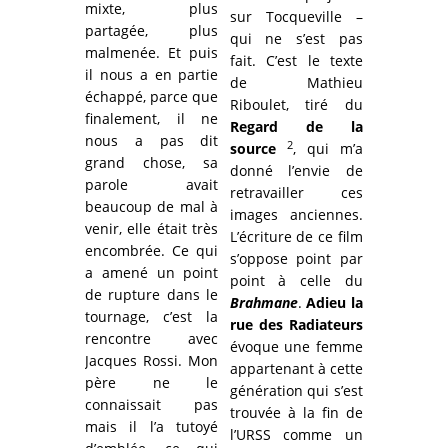
mixte, plus
sur Tocqueville –
partagée, plus
qui ne s’est pas
malmenée. Et puis
fait. C’est le texte
il nous a en partie
de Mathieu
échappé, parce que
Riboulet, tiré du
finalement, il ne
Regard de la
nous a pas dit
2
source
, qui m’a
grand chose, sa
donné l’envie de
parole avait
retravailler ces
beaucoup de mal à
images anciennes.
venir, elle était très
L’écriture de ce film
encombrée. Ce qui
s’oppose point par
a amené un point
point à celle du
de rupture dans le
Brahmane
.
Adieu la
tournage, c’est la
rue des Radiateurs
rencontre avec
évoque une femme
Jacques Rossi. Mon
appartenant à cette
père ne le
génération qui s’est
connaissait pas
trouvée à la fin de
mais il l’a tutoyé
l’URSS comme un