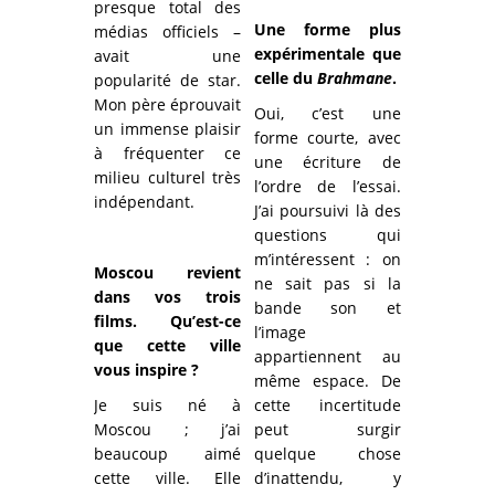
presque total des
Une forme plus
médias officiels –
expérimentale que
avait une
celle du
Brahmane
.
popularité de star.
Mon père éprouvait
Oui, c’est une
un immense plaisir
forme courte, avec
à fréquenter ce
une écriture de
milieu culturel très
l’ordre de l’essai.
indépendant.
J’ai poursuivi là des
questions qui
m’intéressent : on
Moscou revient
ne sait pas si la
dans vos trois
bande son et
films. Qu’est-ce
l’image
que cette ville
appartiennent au
vous inspire ?
même espace. De
Je suis né à
cette incertitude
Moscou ; j’ai
peut surgir
beaucoup aimé
quelque chose
cette ville. Elle
d’inattendu, y