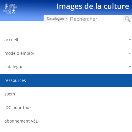
Saut au contenu
Images de la culture
Catalogue
accueil
mode d'emploi
catalogue
ressources
zoom
IDC pour tous
abonnement VàD