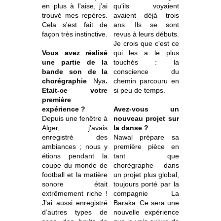
en plus à l'aise, j’ai
qu'ils voyaient
trouvé mes repères.
avaient déjà trois
Cela s'est fait de
ans. Ils se sont
façon très instinctive.
revus à leurs débuts.
Je crois que c'est ce
Vous avez réalisé
qui les a le plus
une partie de la
touchés : la
bande son de la
conscience du
chorégraphie
Nya
.
chemin parcouru en
Etait-ce votre
si peu de temps.
première
expérience ?
Avez-vous un
Depuis une fenêtre à
nouveau projet sur
Alger, j'avais
la danse ?
enregistré des
Nawal prépare sa
ambiances ; nous y
première pièce en
étions pendant la
tant que
coupe du monde de
chorégraphe dans
football et la matière
un projet plus global,
sonore était
toujours porté par la
extrêmement riche !
compagnie La
J'ai aussi enregistré
Baraka. Ce sera une
d’autres types de
nouvelle expérience