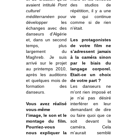
avaient intitulé
Pont
des studios de
culturel
répétition, il y a une
méditerranéen
pour
vie qui continue
développer les
comme si de rien
échanges avec des
n'était.
danseurs d'Algérie
et, dans un second
Les protagonistes
temps, plus
de votre film ne
largement du
s’adressent jamais
Maghreb. Je suis
à la caméra sinon
arrivé sur le projet
par le biais du
au printemps 2010,
langage corporel.
après les auditions
Etait-ce un choix
et quelques mois de
de votre part ?
formation des
Les danseurs ne
danseurs.
m'ont rien imposé et
je n'ai pas désiré
Vous avez réalisé
interférer en leur
vous-même
demandant de dire
l’image, le son et le
ou faire quoi que ce
montage du film.
soit devant la
Pourriez-vous
caméra. Cela
nous expliquer la
m'aurait semblé