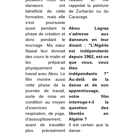
danseurs ont
rappelait la peinture
bénéficié de cette
de Zurbarán ou du
formation, mais elle
Caravage.
s’est poursuivie
aussi pendant la
Abou Lagraa
phase de création et
s’adresse aux
donc pendant le
danseurs en leur
tournage. Ma sœur
disant : “L’Algérie
Nawal leur donnait
est indépendante
des cours le matin et
depuis 1962, est-ce
les préparait
que vous, vous
physiquement au
êtes
travail avec Abou. Le
indépendants ?”
film montre aussi
Au-delà de la
cette phase de la
danse et de son
journée de travail,
apprentissage,
sorte de mise en
votre film
condition au moyen
interroge-t-il la
d'exercices de
question des
respiration, de yoga,
libertés en
d'assouplissement,
Algérie ?
avant de travailler
Il est certain que la
plus précisément
danse