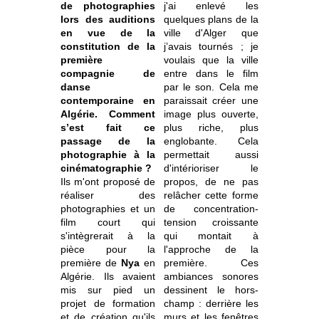
de photographies
j'ai enlevé les
lors des auditions
quelques plans de la
en vue de la
ville d'Alger que
constitution de la
j’avais tournés ; je
première
voulais que la ville
compagnie de
entre dans le film
danse
par le son. Cela me
contemporaine en
paraissait créer une
Algérie. Comment
image plus ouverte,
s’est fait ce
plus riche, plus
passage de la
englobante. Cela
photographie à la
permettait aussi
cinématographie ?
d'intérioriser le
Ils m'ont proposé de
propos, de ne pas
réaliser des
relâcher cette forme
photographies et un
de concentration-
film court qui
tension croissante
s'intègrerait à la
qui montait à
pièce pour la
l'approche de la
première de
Nya
en
première. Ces
Algérie. Ils avaient
ambiances sonores
mis sur pied un
dessinent le hors-
projet de formation
champ : derrière les
et de création qu'ils
murs et les fenêtres