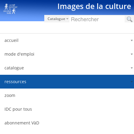
Saut au contenu
Images de la culture
Catalogue
accueil
mode d'emploi
catalogue
ressources
zoom
IDC pour tous
abonnement VàD