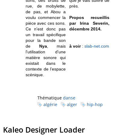
sons, des bruits de
que je vais suivre de
rue, de mobylette,
près.
de pas, et Abou a
voulu commencer la
Propos recueillis
pièce avec ces sons.
par Irina Severin,
Ce n'est donc pas
décembre 2014.
un travail spécifique
pour la bande son
de
Nya
, mais
à voir
:
slab-net.com
l'utilisation d'une
matière sonore qui
existait dans le
contexte de l’espace
scénique.
Thématique
danse
algérie
alger
hip-hop
Kaleo Designer Loader