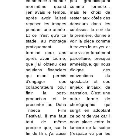
commencé à monter
peu grandiloquent
moi-même quand
comme formule…
j'en avais le temps,
mais le choix de
après avoir laissé
rester aux côtés des
reposer les images
danseurs dans les
pendant une année.
coulisses, le soir de
Et ce n'est qu'à ce
la première, donne à
stade, au montage
voir la pièce comme
pratiquement
à travers leurs yeux :
terminé deux ans
une vision forcément
après avoir tourné,
parcellaire, presque
que j'ai obtenu des
amnésique, qui nous
soutiens financiers
éloigne des
qui m'ont permis
conventions du
d'engager des
spectacle et des
collaborateurs pour
enjeux initiaux de
finir la post-
narration. C'est une
production et le
autre forme de
présenter au Doha
chorégraphie qui
Tribeca Film
surgit en adoptant
Festival. Il me faut
ce point de vue car il
tout de même
nous place entre la
préciser que, sur la
lumière de la scène
fin du film, j'ai aussi
(l’espace vu par les