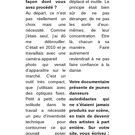
façon dont vous
déplacé et inutile. Le
avez procédé ?
principe était bien
Au départ, ce n'est
sûr de ne pas
pas réellement un
déranger, de ne pas
choix mais une
les sortir d'eux-
nécessité. Comme
mêmes, de leur
j'étais seul, j'ai dû
concentration. Etre
me débrouiller.
là, chacun à sa
C'était en 2010 et je
manière. Faire
travaillais avec une
autrement
caméra-appareil
reviendrait à ne pas
photo qui venait
faire confiance à la
d’apparaître sur le
danse.
marché. C'est un
outil très compact,
Votre documentaire
que j'utilisais avec
présente de jeunes
des optiques fixes.
danseurs
Petit à petit, cette
autodidactes qui
solitude dans le
ne s’étaient jamais
travail a nécessité
produits sur scène,
un peu d'inventivité
en train de devenir
technique pour
des artistes à part
contourner ce qui
entière. Sur votre
pouvait poser
site, vous écrivez :