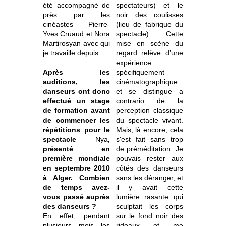
été accompagné de
spectateurs) et le
près par les
noir des coulisses
cinéastes Pierre-
(lieu de fabrique du
Yves Cruaud et Nora
spectacle). Cette
Martirosyan avec qui
mise en scène du
je travaille depuis.
regard relève d’une
expérience
Après les
spécifiquement
auditions, les
cinématographique
danseurs ont donc
et se distingue a
effectué un stage
contrario de la
de formation avant
perception classique
de commencer les
du spectacle vivant.
répétitions pour le
Mais, là encore, cela
spectacle
Nya
,
s'est fait sans trop
présenté en
de préméditation. Je
première mondiale
pouvais rester aux
en septembre 2010
côtés des danseurs
à Alger. Combien
sans les déranger, et
de temps avez-
il y avait cette
vous passé auprès
lumière rasante qui
des danseurs ?
sculptait les corps
En effet, pendant
sur le fond noir des
plusieurs mois les
rideaux et me