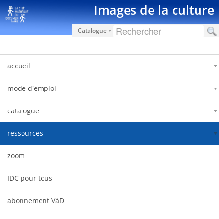
Saut au contenu
Images de la culture
Catalogue
accueil
mode d'emploi
catalogue
ressources
zoom
IDC pour tous
abonnement VàD