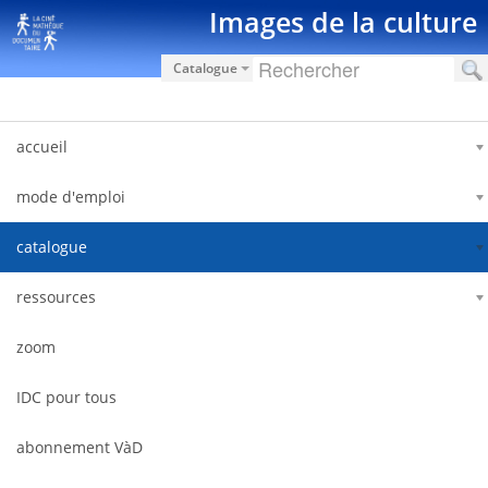
Saut au contenu
Images de la culture
Catalogue
accueil
mode d'emploi
catalogue
ressources
zoom
IDC pour tous
abonnement VàD