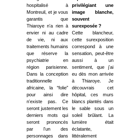
hospitalisé à
privilégiant une
Montreuil, et je vous
image blanche,
garantis que
souvent
Thiaroye n'a rien à
surexposée ?
envier ni au cadre
Cette blancheur,
de vie, ni aux
cette surexposition
traitements humains
correspond à une
que réserve la
sensation, peut-être
psychiatrie en
aussi à un
région parisienne.
sentiment, que j'ai
Dans la conception
eu dès mon arrivée
traditionnelle
à Thiaroye. Je
africaine, la “folie”
découvrais cet
pour ainsi dire
hôpital, ces murs
n'existe pas. Ce
blancs plantés dans
seront justement les
le sable sous un
derniers mots qui
soleil brûlant. La
seront prononcés
lumière était
par l'un des
éclatante,
personnages dans
littéralement