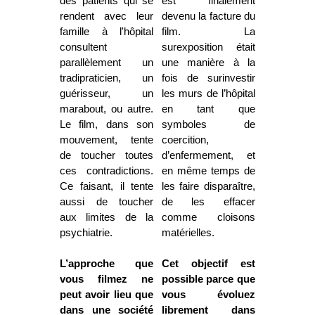
des patients qui se
est finalement
rendent avec leur
devenu la facture du
famille à l'hôpital
film. La
consultent
surexposition était
parallèlement un
une manière à la
tradipraticien, un
fois de surinvestir
guérisseur, un
les murs de l’hôpital
marabout, ou autre.
en tant que
Le film, dans son
symboles de
mouvement, tente
coercition,
de toucher toutes
d’enfermement, et
ces contradictions.
en même temps de
Ce faisant, il tente
les faire disparaître,
aussi de toucher
de les effacer
aux limites de la
comme cloisons
psychiatrie.
matérielles.
L’approche que
Cet objectif est
vous filmez ne
possible parce que
peut avoir lieu que
vous évoluez
dans une société
librement dans