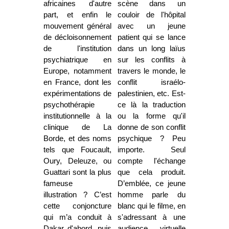
africaines d'autre
scène dans un
part, et enfin le
couloir de l'hôpital
mouvement général
avec un jeune
de décloisonnement
patient qui se lance
de l'institution
dans un long laïus
psychiatrique en
sur les conflits à
Europe, notamment
travers le monde, le
en France, dont les
conflit israélo-
expérimentations de
palestinien, etc. Est-
psychothérapie
ce là la traduction
institutionnelle à la
ou la forme qu'il
clinique de La
donne de son conflit
Borde, et des noms
psychique ? Peu
tels que Foucault,
importe. Seul
Oury, Deleuze, ou
compte l'échange
Guattari sont la plus
que cela produit.
fameuse
D’emblée, ce jeune
illustration ? C’est
homme parle du
cette conjoncture
blanc qui le filme, en
qui m’a conduit à
s'adressant à une
Dakar d'abord, puis
audience virtuelle