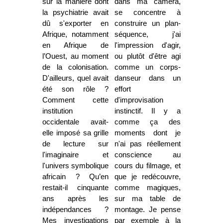
sur la manière dont
dans ma caméra,
la psychiatrie avait
se concentre à
dû s'exporter en
construire un plan-
Afrique, notamment
séquence, j'ai
en Afrique de
l'impression d'agir,
l’Ouest, au moment
ou plutôt d'être agi
de la colonisation.
comme un corps-
D'ailleurs, quel avait
danseur dans un
été son rôle ?
effort
Comment cette
d'improvisation
institution
instinctif. Il y a
occidentale avait-
comme ça des
elle imposé sa grille
moments dont je
de lecture sur
n'ai pas réellement
l'imaginaire et
conscience au
l'univers symbolique
cours du filmage, et
africain ? Qu’en
que je redécouvre,
restait-il cinquante
comme magiques,
ans après les
sur ma table de
indépendances ?
montage. Je pense
Mes investigations
par exemple à la