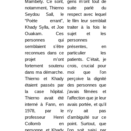
Mambety. Ce sont,
gens m'ont tout de
notamment, Thierno
suite parlé du
Seydou Sall, le
respect avec lequel
“Poète errant”,
le film leur semblait
Khady Sylla, et Joe
traiter à la fois le
Ouakam. Ces
sujet et les
personnes qui
personnes
semblaient s'être
présentes, en
reconnues dans ce
particulier les
projet m'ont
patients. C'était, je
fortement soutenu
crois, crucial pour
dans ma démarche.
moi que l'on
Thierno et Khady
perçoive la dignité
étaient passés par
des personnes que
la case hôpital.
j'avais filmées et
Thierno avait été
l'affection que je leur
interné à Fann, en
avais portée, et qu'il
1978, par le
n'y ait pas
professeur Henri
d'ambiguïté sur ce
Collomb en
point. Surtout, que
personne, et Khady
l'on soit saisi par