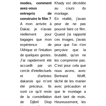
modes, comment
Khady est décédée
avez-vous
au cours du
entrepris de
montage.
construire le film ?
En réalité, j’avais
A mon arrivée à
peur de ne pas
Dakar, je n'avais
pouvoir faire ce film.
réellement pour
Quand j’ai rapporté
bagages que mon
ces images, j’avais
expérience de
peur que l'on n'en
l'Afrique et l'intuition
perçoive que la
de quelques gestes.
brutalité, qu'on ne
J'ai rapidement été
les comprenne pas.
accueilli par un
C'est pour cela que
cercle d’intellectuels
nous avons, avec
et d’artistes
Bertrand Wolff,
dakarois qui m'ont
tâché de les manier
été précieux. Ils
avec précaution et
sont ce qu'il reste
que le montage a
de la constellation
duré tant de mois.
de Djibril Diop
Heureusement, les