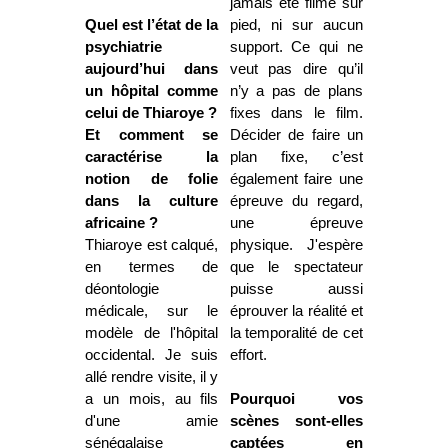
jamais été filmé sur
Quel est l’état de la
pied, ni sur aucun
psychiatrie
support. Ce qui ne
aujourd’hui dans
veut pas dire qu’il
un hôpital comme
n’y a pas de plans
celui de Thiaroye ?
fixes dans le film.
Et comment se
Décider de faire un
caractérise la
plan fixe, c’est
notion de folie
également faire une
dans la culture
épreuve du regard,
africaine ?
une épreuve
Thiaroye est calqué,
physique. J'espère
en termes de
que le spectateur
déontologie
puisse aussi
médicale, sur le
éprouver la réalité et
modèle de l'hôpital
la temporalité de cet
occidental. Je suis
effort.
allé rendre visite, il y
a un mois, au fils
Pourquoi vos
d'une amie
scènes sont-elles
sénégalaise
captées en