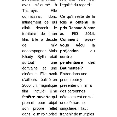
avait séjourné à
l'égalité du regard.
Thiaroye. Elle
connaissait donc
Ce qu’il reste de la
intimement ce qui
folie
a obtenu le
allait devenir le
prix Renaud-Victor
territoire de mon
au FID 2014.
film. Elle a décidé
Comment avez-
de m'y
vous vécu la
accompagner. Mais
projection au
Khady Sylla était
centre
surtout une
pénitentiaire des
écrivaine et une
Baumettes ?
cinéaste. Elle avait
Entrer dans une
d'ailleurs réalisé en
prison pour y
2005 un magnifique
présenter un film à
film intitulé
Une
des personnes
fenêtre ouverte
qui
détenues est en soi
prenait pour objet
une démarche
son propre reflet
singulière. Il faut
dans le miroir brisé
franchir de multiples