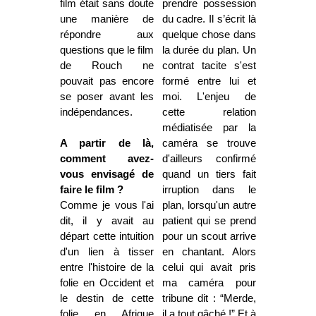
film était sans doute
prendre possession
une manière de
du cadre. Il s’écrit là
répondre aux
quelque chose dans
questions que le film
la durée du plan. Un
de Rouch ne
contrat tacite s'est
pouvait pas encore
formé entre lui et
se poser avant les
moi. L'enjeu de
indépendances.
cette relation
médiatisée par la
A partir de là,
caméra se trouve
comment avez-
d'ailleurs confirmé
vous envisagé de
quand un tiers fait
faire le film ?
irruption dans le
Comme je vous l'ai
plan, lorsqu'un autre
dit, il y avait au
patient qui se prend
départ cette intuition
pour un scout arrive
d'un lien à tisser
en chantant. Alors
entre l'histoire de la
celui qui avait pris
folie en Occident et
ma caméra pour
le destin de cette
tribune dit : “Merde,
folie en Afrique
il a tout gâché !” Et à