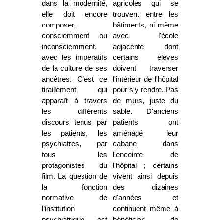
dans la modernité,
agricoles qui se
elle doit encore
trouvent entre les
composer,
bâtiments, ni même
consciemment ou
avec l'école
inconsciemment,
adjacente dont
avec les impératifs
certains élèves
de la culture de ses
doivent traverser
ancêtres. C’est ce
l'intérieur de l'hôpital
tiraillement qui
pour s'y rendre. Pas
apparaît à travers
de murs, juste du
les différents
sable. D'anciens
discours tenus par
patients ont
les patients, les
aménagé leur
psychiatres, par
cabane dans
tous les
l'enceinte de
protagonistes du
l'hôpital ; certains
film. La question de
vivent ainsi depuis
la fonction
des dizaines
normative de
d'années et
l’institution
continuent même à
psychiatrique est
bénéficier de