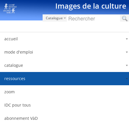
Saut au contenu
Images de la culture
Catalogue
accueil
mode d'emploi
catalogue
ressources
zoom
IDC pour tous
abonnement VàD