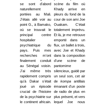
se sont d'abord
scène du film où
naturellement
Khady arrive en
portées au Mali.
pleurs du fond de la
J'étais allé voir au
cour de son ami Joe
point G., à Bamako,
Ouakam. C'était
où se trouvait le
totalement imprévu.
principal centre
Et là, je me retrouve
hospitalier
emporté dans un
psychiatrique du
flux, un ballet à trois,
pays. Puis mes
avec Joe et Khady
recherches m'ont
dans la composition
finalement conduit
d'une scène de
au Sénégal voisin.
pantomime
J'ai même très
silencieux, guidé par
rapidement compris
un seul son, cet air
qu'à Dakar s'était
de
kompa
antillais
joué un épisode
émanant d'un poste
crucial de l’histoire
de radio de plus en
de la psychiatrie sur
plus présent, et vers
le continent africain.
lequel Joe nous