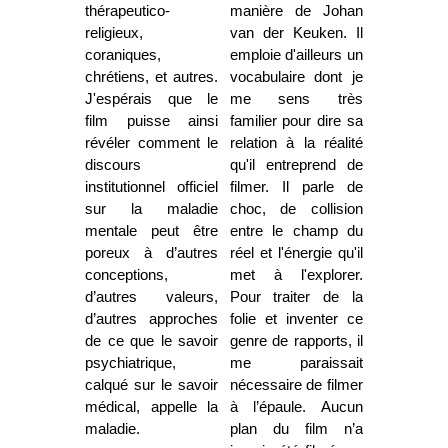
thérapeutico-
manière de Johan
religieux,
van der Keuken. Il
coraniques,
emploie d'ailleurs un
chrétiens, et autres.
vocabulaire dont je
J'espérais que le
me sens très
film puisse ainsi
familier pour dire sa
révéler comment le
relation à la réalité
discours
qu'il entreprend de
institutionnel officiel
filmer. Il parle de
sur la maladie
choc, de collision
mentale peut être
entre le champ du
poreux à d’autres
réel et l'énergie qu'il
conceptions,
met à l'explorer.
d’autres valeurs,
Pour traiter de la
d’autres approches
folie et inventer ce
de ce que le savoir
genre de rapports, il
psychiatrique,
me paraissait
calqué sur le savoir
nécessaire de filmer
médical, appelle la
à l’épaule. Aucun
maladie.
plan du film n’a