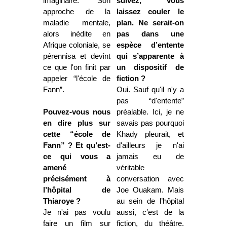
imaginaire. Son
suivez, vous
approche de la
laissez couler le
maladie mentale,
plan. Ne serait-on
alors inédite en
pas dans une
Afrique coloniale, se
espèce d’entente
pérennisa et devint
qui s’apparente à
ce que l'on finit par
un dispositif de
appeler “l'école de
fiction ?
Fann”.
Oui. Sauf qu'il n'y a
pas “d'entente”
Pouvez-vous nous
préalable. Ici, je ne
en dire plus sur
savais pas pourquoi
cette “école de
Khady pleurait, et
Fann” ? Et qu’est-
d'ailleurs je n'ai
ce qui vous a
jamais eu de
amené
véritable
précisément à
conversation avec
l’hôpital de
Joe Ouakam. Mais
Thiaroye ?
au sein de l’hôpital
Je n'ai pas voulu
aussi, c’est de la
faire un film sur
fiction, du théâtre.