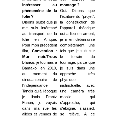
intéresser au
montage ?
phénomène de la
Oui. Disons que
folie ?
l’écriture du “projet”,
Disons plutôt que je
la construction de
me suis intéressé
l’appareil théorique
au transport de la
qui a lieu en amont,
folie en Afrique.
je m’en débarrasse
Pour mon précédent
complètement une
film,
Convention :
fois que je suis sur
Mur noir/Trous
le terrain du
blancs
, je tournais à
tournage, parce que
Bamako, en 2010,
je suis dans une
au moment du
approche très
cinquantenaire de
physique,
l’indépendance.
instinctuelle, avec
Tandis qu'à l'époque
une caméra très
je lisais Frantz
mobile qui
Fanon, je voyais
s’approche, qui
dans ma rue les
s'éloigne, s'assied,
allées et venues de
se relève. A ce