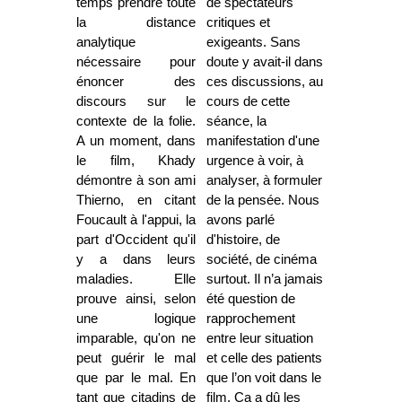
temps prendre toute
de spectateurs
la distance
critiques et
analytique
exigeants. Sans
nécessaire pour
doute y avait-il dans
énoncer des
ces discussions, au
discours sur le
cours de cette
contexte de la folie.
séance, la
A un moment, dans
manifestation d'une
le film, Khady
urgence à voir, à
démontre à son ami
analyser, à formuler
Thierno, en citant
de la pensée. Nous
Foucault à l'appui, la
avons parlé
part d'Occident qu'il
d'histoire, de
y a dans leurs
société, de cinéma
maladies. Elle
surtout. Il n’a jamais
prouve ainsi, selon
été question de
une logique
rapprochement
imparable, qu'on ne
entre leur situation
peut guérir le mal
et celle des patients
que par le mal. En
que l’on voit dans le
tant que citadins de
film. Ça a dû les