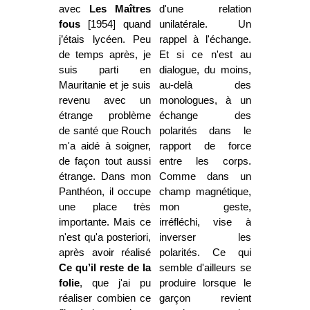
avec
Les Maîtres
d'une relation
fous
[1954] quand
unilatérale. Un
j’étais lycéen. Peu
rappel à l'échange.
de temps après, je
Et si ce n'est au
suis parti en
dialogue, du moins,
Mauritanie et je suis
au-delà des
revenu avec un
monologues, à un
étrange problème
échange des
de santé que Rouch
polarités dans le
m'a aidé à soigner,
rapport de force
de façon tout aussi
entre les corps.
étrange. Dans mon
Comme dans un
Panthéon, il occupe
champ magnétique,
une place très
mon geste,
importante. Mais ce
irréfléchi, vise à
n'est qu'a posteriori,
inverser les
après avoir réalisé
polarités. Ce qui
Ce qu’il reste de la
semble d'ailleurs se
folie
, que j'ai pu
produire lorsque le
réaliser combien ce
garçon revient