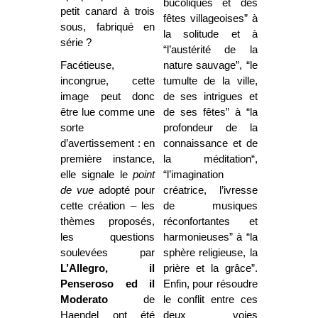
bucoliques et des
petit canard à trois
fêtes villageoises” à
sous, fabriqué en
la solitude et à
série ?
“l’austérité de la
Facétieuse,
nature sauvage”, “le
incongrue, cette
tumulte de la ville,
image peut donc
de ses intrigues et
être lue comme une
de ses fêtes” à “la
sorte
profondeur de la
d’avertissement : en
connaissance et de
première instance,
la méditation“,
elle signale le
point
“l’imagination
de vue
adopté pour
créatrice, l’ivresse
cette création – les
de musiques
thèmes proposés,
réconfortantes et
les questions
harmonieuses” à “la
soulevées par
sphère religieuse, la
L’Allegro, il
prière et la grâce”.
Penseroso ed il
Enfin, pour résoudre
Moderato
de
le conflit entre ces
Haendel ont été
deux voies