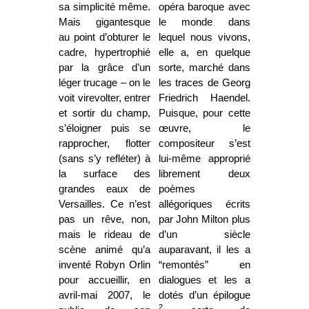
sa simplicité même.
opéra baroque avec
Mais gigantesque
le monde dans
au point d’obturer le
lequel nous vivons,
cadre, hypertrophié
elle a, en quelque
par la grâce d’un
sorte, marché dans
léger trucage – on le
les traces de Georg
voit virevolter, entrer
Friedrich Haendel.
et sortir du champ,
Puisque, pour cette
s’éloigner puis se
œuvre, le
rapprocher, flotter
compositeur s’est
(sans s’y refléter) à
lui-même approprié
la surface des
librement deux
grandes eaux de
poèmes
Versailles. Ce n’est
allégoriques écrits
pas un rêve, non,
par John Milton plus
mais le rideau de
d’un siècle
scène animé qu’a
auparavant, il les a
inventé Robyn Orlin
“remontés” en
pour accueillir, en
dialogues et les a
avril-mai 2007, le
dotés d’un épilogue
2