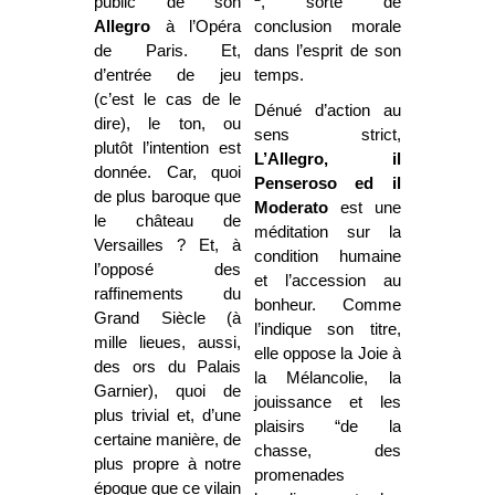
public de son
, sorte de
Allegro
à l’Opéra
conclusion morale
de Paris. Et,
dans l’esprit de son
d’entrée de jeu
temps.
(c’est le cas de le
Dénué d’action au
dire), le ton, ou
sens strict,
plutôt l’intention est
L’Allegro, il
donnée. Car, quoi
Penseroso ed il
de plus baroque que
Moderato
est une
le château de
méditation sur la
Versailles ? Et, à
condition humaine
l’opposé des
et l’accession au
raffinements du
bonheur. Comme
Grand Siècle (à
l’indique son titre,
mille lieues, aussi,
elle oppose la Joie à
des ors du Palais
la Mélancolie, la
Garnier), quoi de
jouissance et les
plus trivial et, d’une
plaisirs “de la
certaine manière, de
chasse, des
plus propre à notre
promenades
époque que ce vilain