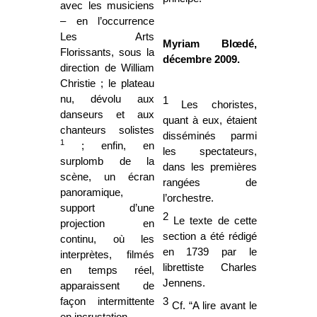
avec les musiciens
– en l’occurrence
Les Arts
Myriam Blœdé,
Florissants, sous la
décembre 2009.
direction de William
Christie ; le plateau
nu, dévolu aux
1
Les choristes,
danseurs et aux
quant à eux, étaient
chanteurs solistes
disséminés parmi
1
; enfin, en
les spectateurs,
surplomb de la
dans les premières
scène, un écran
rangées de
panoramique,
l’orchestre.
support d’une
2
Le texte de cette
projection en
section a été rédigé
continu, où les
en 1739 par le
interprètes, filmés
librettiste Charles
en temps réel,
Jennens.
apparaissent de
façon intermittente
3
Cf. “A lire avant le
en incrustation.