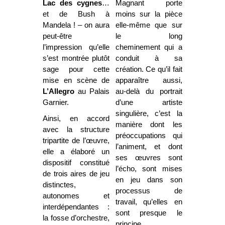
Lac des cygnes
…
Magnant porte
et de Bush à
moins sur la pièce
Mandela ! – on aura
elle-même que sur
peut-être
le long
l’impression qu’elle
cheminement qui a
s’est montrée plutôt
conduit à sa
sage pour cette
création. Ce qu’il fait
mise en scène de
apparaître aussi,
L’Allegro
au Palais
au-delà du portrait
Garnier.
d’une artiste
singulière, c’est la
Ainsi, en accord
manière dont les
avec la structure
préoccupations qui
tripartite de l’œuvre,
l’animent, et dont
elle a élaboré un
ses œuvres sont
dispositif constitué
l’écho, sont mises
de trois aires de jeu
en jeu dans son
distinctes,
processus de
autonomes et
travail, qu’elles en
interdépendantes :
sont presque le
la fosse d’orchestre,
principe.