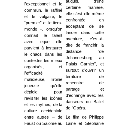
auquel, d’une
l’exceptionnel et le
certaine manière,
commun, le raffiné
elle s’est elle-même
et le vulgaire, le
confrontée en
“premier” et le tiers-
acceptant de se
monde –, lorsqu’on
lancer dans cette
connaît le talent
aventure, c’est-à-
avec lequel elle
dire de franchir la
parvient à instaurer
distance “de
le chaos dans les
Johannesburg au
contextes les mieux
Palais Garnier”, et
organisés, et
surtout d’ouvrir un
l’efficacité
territoire de
malicieuse, l’ironie
rencontre, de
joueuse qu’elle
partage et
déploie pour
d’échange avec les
revisiter les icônes
danseurs du Ballet
et les mythes, de la
de l’Opéra.
culture occidentale
entre autres – de
Le film de Philippe
Faust ou Salomé au
Lainé et Stéphanie