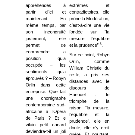
appréhendés à
extrêmes et
partir d’ici et
contradictoires, elle
maintenant. En
prône la Modération,
même temps, par
c’est-à-dire une vie
son incongruité
fondée sur “la
justement, elle
mesure, l’équilibre
3
permet de
et la prudence”
.
comprendre la
Sur ce point, Robyn
position qu’a
Orlin, comme
occupée – les
William Christie du
sentiments qu’a
reste, a pris ses
éprouvés ? – Robyn
distances avec le
Orlin dans cette
discours de
entreprise. Que fait
Haendel : le
une chorégraphe
triomphe de la
contemporaine sud-
raison, “la mesure,
africaine à l’Opéra
l’équilibre et la
de Paris ? Et le
prudence”, elle en
vilain petit canard
doute, elle n’y croit
deviendra-t-il un joli
guère. Et pourtant,