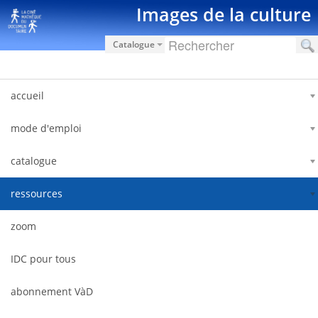
Saut au contenu
Images de la culture
Catalogue
accueil
mode d'emploi
catalogue
ressources
zoom
IDC pour tous
abonnement VàD