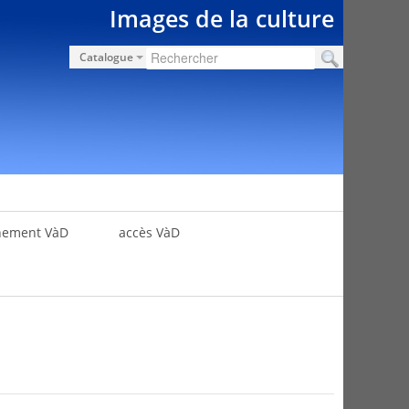
Images de la culture
Catalogue
nement VàD
accès VàD