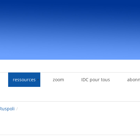
ressources
zoom
IDC pour tous
abon
Ruspoli
/