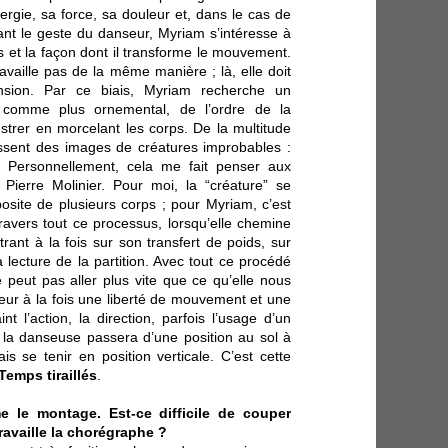
rgie, sa force, sa douleur et, dans le cas de
sant le geste du danseur, Myriam s’intéresse à
s et la façon dont il transforme le mouvement.
availle pas de la même manière ; là, elle doit
nsion. Par ce biais, Myriam recherche un
 comme plus ornemental, de l’ordre de la
ustrer en morcelant les corps. De la multitude
issent des images de créatures improbables :
.. Personnellement, cela me fait penser aux
ierre Molinier. Pour moi, la “créature” se
site de plusieurs corps ; pour Myriam, c’est
ravers tout ce processus, lorsqu’elle chemine
rant à la fois sur son transfert de poids, sur
 lecture de la partition. Avec tout ce procédé
peut pas aller plus vite que ce qu’elle nous
r à la fois une liberté de mouvement et une
int l’action, la direction, parfois l’usage d’un
la danseuse passera d’une position au sol à
s se tenir en position verticale. C’est cette
Temps tiraillés
.
 le montage. Est-ce difficile de couper
travaille la chorégraphe ?