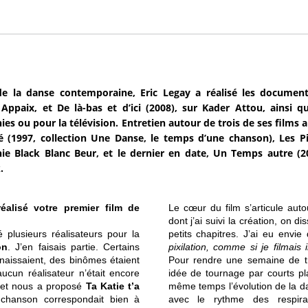
e la danse contemporaine, Eric Legay a réalisé les document
Appaix, et De là-bas et d’ici (2008), sur Kader Attou, ainsi 
es ou pour la télévision. Entretien autour de trois de ses films a
té (1997, collection Une Danse, le temps d’une chanson), Les Pi
e Black Blanc Beur, et le dernier en date, Un Temps autre (2
.
éalisé votre premier film de
Le cœur du film s’articule aut
dont j’ai suivi la création, on 
 plusieurs réalisateurs pour la
petits chapitres. J’ai eu envie
on
. J’en faisais partie. Certains
pixilation, comme si je filmai
naissaient, des binômes étaient
Pour rendre une semaine de tra
ucun réalisateur n’était encore
idée de tournage par courts pl
e et nous a proposé
Ta Katie t’a
même temps l’évolution de la d
 chanson correspondait bien à
avec le rythme des respirat