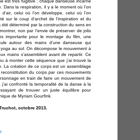
e est très fugitive ; chaque danseuse incarne
. Dans la respiration, il y a le moment où l’on
 d’air, celui où l’on développe, celui où l’on
té sur le coup d’archet de l’inspiration et du
 été déterminé par la construction du sens en
montrer, non par l’envie de préserver de jolis
ès importante pour le montage du film, une
icule autour des mains d’une danseuse qui
 yoga au sol. On décompose le mouvement à
deux mains s’assemblent avant de repartir. Ce
nu à monter cette séquence que j’ai trouvé la
lm. La création de ce corps est un assemblage
 reconstitution du corps par ces mouvements
ersonnage en train de faire un mouvement de
, j’ai confronté la temporalité de la danse à la
ssayant de trouver un juste équilibre pour
hique de Myriam Gourfink.
Truchot, octobre 2013.
fr