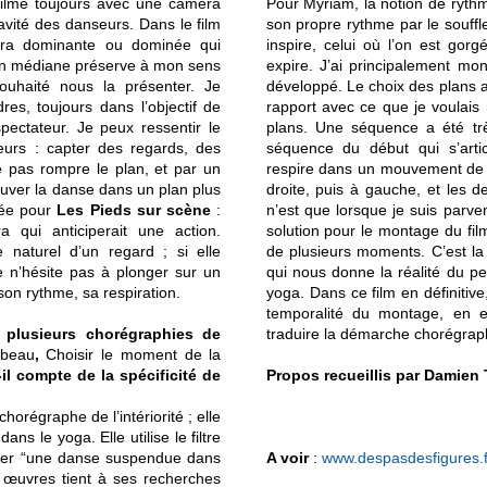
 filme toujours avec une caméra
Pour Myriam, la notion de rythm
vité des danseurs. Dans le film
son propre rythme par le souffle
éra dominante ou dominée qui
inspire, celui où l’on est gorgé
ion médiane préserve à mon sens
expire. J’ai principalement mon
ouhaité nous la présenter. Je
développé. Le choix des plans a
es, toujours dans l’objectif de
rapport avec ce que je voulais 
pectateur. Je peux ressentir le
plans. Une séquence a été tr
eurs : capter des regards, des
séquence du début qui s’art
e pas rompre le plan, et par un
respire dans un mouvement de
trouver la danse dans un plan plus
droite, puis à gauche, et les 
ptée pour
Les Pieds sur scène
:
n’est que lorsque je suis parve
qui anticiperait une action.
solution pour le montage du fi
 naturel d’un regard ; si elle
de plusieurs moments. C’est la
e n’hésite pas à plonger sur un
qui nous donne la réalité du p
 son rythme, sa respiration.
yoga. Dans ce film en définitive
temporalité du montage, en e
 plusieurs chorégraphies de
traduire la démarche chorégrap
rbeau
,
Choisir le moment de la
il compte de la spécificité de
Propos recueillis par Damien 
chorégraphe de l’intériorité ; elle
ns le yoga. Elle utilise le filtre
créer “une danse suspendue dans
A voir
:
www.despasdesfigures
.
 œuvres tient à ses recherches