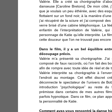
Valérie. Elle a créé sa chorégraphie d’ab
danseuse [Caroline Bretons]. De mon côté, 
que je voulais un peu éthérée, avec des esq
flottaient sur un fond noir, à la manière d’un
j’ai récupéré de la sciure et j’ai composé de
verre brisé d’une cabine téléphonique. La féé
enfantin de l’interprétation de Valérie, qu
personnage de Katie qu’elle interprète. Le fi
cette douceur que l’on ne trouvait pas encore
Dans le film, il y a un bel équilibre en
découpage précis.
Valérie m’a présenté sa chorégraphie. J’a
composé de faux raccords, où l’on fait des bo
afin de rompre avec toute idée de réel et de te
Valérie interprète sa chorégraphie à l’enve
l’endroit au montage. Cet effet discret c
déconnecte le spectateur de l’univers de Bo
introduction “psychologique” au reste du
prémisse dans certains de mes autres films
parfois hypnotique. Dans ce film, ce plan appo
la personnalité de Katie.
Comment avez-vous rencontré la danse hi