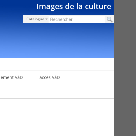
Images de la culture
Catalogue
nement VàD
accès VàD