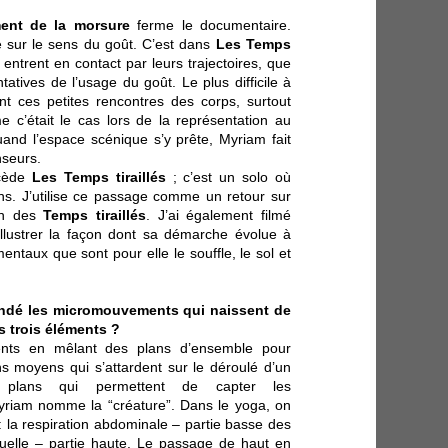
ent de la morsure
ferme le documentaire.
 sur le sens du goût. C’est dans
Les Temps
entrent en contact par leurs trajectoires, que
atives de l’usage du goût. Le plus difficile à
nt ces petites rencontres des corps, surtout
 c’était le cas lors de la représentation au
uand l’espace scénique s’y prête, Myriam fait
nseurs.
écède
Les Temps tiraillés
; c’est un solo où
s. J’utilise ce passage comme un retour sur
on des
Temps tiraillés
. J’ai également filmé
llustrer la façon dont sa démarche évolue à
entaux que sont pour elle le souffle, le sol et
dé les micromouvements qui naissent de
s trois éléments ?
ments en mêlant des plans d’ensemble pour
ns moyens qui s’attardent sur le déroulé d’un
plans qui permettent de capter les
riam nomme la “créature”. Dans le yoga, on
: la respiration abdominale – partie basse des
uelle – partie haute. Le passage de haut en