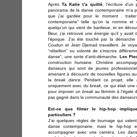
Après
Ta Katie t’a quitté
, l’écriture d’u
panorama de la danse contemporaine m’a pe
que j’ai gardée pour le moment : traite
contemporaine” telle qu’on la nomme et 
quelqu’un qui vient de banlieue, et en déco
Beur, j’ai retrouvé une énergie qu’il y avait
l’époque. J’ai été touché par la démarche
Coudun et Jean Djemad travaillent. Je voy
“rébellion” ou volonté de s’inscrire différem
danse”, une sorte d’anti-démarche.
Les Pie
construction humaine. Christine accompa
danseurs qui sont de jeunes professionnels
amenant à découvrir de nouvelles figures 
la
break dance
. Pendant ce projet, ell
uniquement avec du
break
, ce qui était une 
pour imposer un
break
au féminin à l’égale
pas gagné dans la communauté des danseu
Est-ce que filmer le hip-hop impliqu
particuliers ?
J’ai quelques règles de tournage qui valen
danse contemporaine, mais le hip-hop e
accompagner avec une caméra. Les danseu