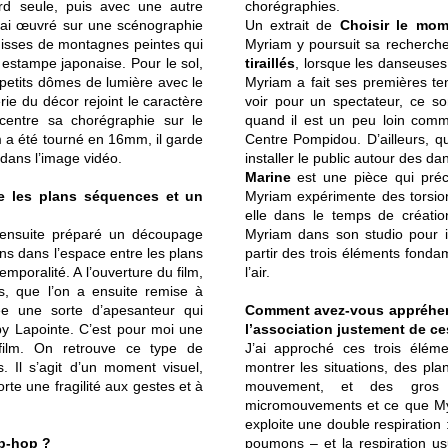
ord seule, puis avec une autre
chorégraphies.
j’ai œuvré sur une scénographie
Un extrait de
Choisir le mom
uisses de montagnes peintes qui
Myriam y poursuit sa recherche
e estampe japonaise. Pour le sol,
tiraillés
, lorsque les danseuses 
s petits dômes de lumière avec le
Myriam a fait ses premières tent
rie du décor rejoint le caractère
voir pour un spectateur, ce so
i centre sa chorégraphie sur le
quand il est un peu loin comme
lm a été tourné en 16mm, il garde
Centre Pompidou. D’ailleurs, q
 dans l’image vidéo.
installer le public autour des da
Marine
est une pièce qui pr
tre les plans séquences et un
Myriam expérimente des torsion
elle dans le temps de créati
i ensuite préparé un découpage
Myriam dans son studio pour i
ns dans l’espace entre les plans
partir des trois éléments fondam
mporalité. A l’ouverture du film,
l’air.
rs, que l’on a ensuite remise à
rée une sorte d’apesanteur qui
Comment avez-vous appréhen
by Lapointe. C’est pour moi une
l’association justement de ce
 film. On retrouve ce type de
J’ai approché ces trois élé
. Il s’agit d’un moment visuel,
montrer les situations, des pla
rte une fragilité aux gestes et à
mouvement, et des gros 
micromouvements et ce que My
exploite une double respiration 
p-hop ?
poumons – et la respiration us