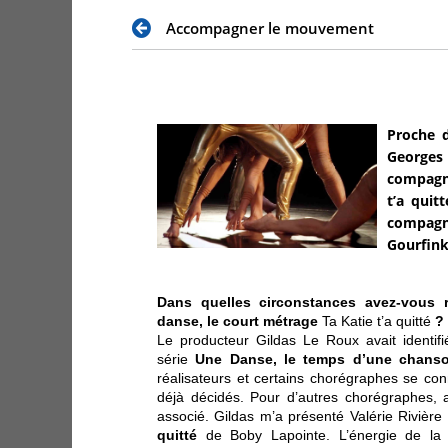
Accompagner le mouvement
Proche d
Georges 
compagni
t’a quit
compagni
Gourfink
Dans quelles circonstances avez-vous r
danse, le court métrage
Ta Katie t’a quitté
?
Le producteur Gildas Le Roux avait identifié
série
Une Danse, le temps d’une chans
réalisateurs et certains chorégraphes se con
déjà décidés. Pour d’autres chorégraphes, a
associé. Gildas m’a présenté Valérie Rivièr
quitté
de Boby Lapointe. L’énergie de la