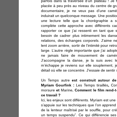
parfois dans la traversée d’un plateau ! Je
placée à peu près au niveau du centre de gra
documentaire, je ne veux pas d’une cam
induirait un quelconque message. Une posit
une lecture telle que la chorégraphie a s
complète cette approche avec différents cadr
rapporter ce que j’ai ressenti en tant que s
besoin de cadrer plus intimement les dans
relations, des échanges corporels. J’aime n
lent zoom arrière, sortir de l’intimité pour re
large. L’autre règle importante que j’ai ado
ne jamais faire de mouvement de caméra 
J’accompagne la danse, je la suis avec le
m’échappe je reviens sur elle souplement, j
détail où elle se concentre. J’essaie de sentir
Un Temps autre
est construit autour de
Myriam Gourfink :
Les Temps tiraillés
,
Co
morsure
et
Marine
. Comment le film rend-t-
ce travail ?
Ici, les enjeux sont différents. Myriam est une 
s’appuie sur les techniques que l’on apprend da
de la lenteur maîtrisé par le souffle, pour 
un temps suspendu”. Ce qui différencie ses