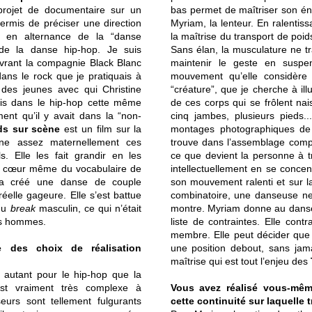
n projet de documentaire sur un
bas permet de maîtriser son éne
rmis de préciser une direction
Myriam, la lenteur. En ralentis
r en alternance de la “danse
la maîtrise du transport de poid
de la danse hip-hop. Je suis
Sans élan, la musculature ne tr
uvrant la compagnie Black Blanc
maintenir le geste en suspe
 dans le rock que je pratiquais à
mouvement qu’elle considère
 des jeunes avec qui Christine
“créature”, que je cherche à ill
ais dans le hip-hop cette même
de ces corps qui se frôlent na
ment qu’il y avait dans la “non-
cinq jambes, plusieurs pieds.
ds sur scène
est un film sur la
montages photographiques de P
gne assez maternellement ces
trouve dans l’assemblage compo
. Elle les fait grandir en les
ce que devient la personne à t
au cœur même du vocabulaire de
intellectuellement en se concent
e a créé une danse de couple
son mouvement ralenti et sur la
réelle gageure. Elle s’est battue
combinatoire, une danseuse ne 
 du
break
masculin, ce qui n’était
montre. Myriam donne au danseu
rs hommes.
liste de contraintes. Elle contra
membre. Elle peut décider que 
e des choix de réalisation
une position debout, sans jamai
maîtrise qui est tout l’enjeu des
t autant pour le hip-hop que la
st vraiment très complexe à
Vous avez réalisé vous-même
rs sont tellement fulgurants
cette continuité sur laquelle 