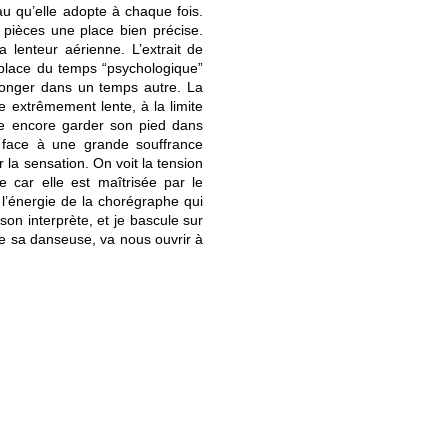
eau qu’elle adopte à chaque fois.
 pièces une place bien précise.
 lenteur aérienne. L’extrait de
place du temps “psychologique”
onger dans un temps autre. La
extrêmement lente, à la limite
le encore garder son pied dans
ve face à une grande souffrance
r la sensation. On voit la tension
e car elle est maîtrisée par le
 l’énergie de la chorégraphe qui
son interprète, et je bascule sur
de sa danseuse, va nous ouvrir à