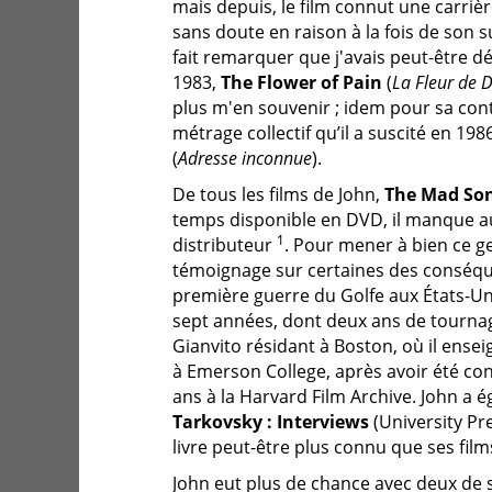
mais depuis, le film connut une carrière
sans doute en raison à la fois de son s
fait remarquer que j'avais peut-être d
1983,
The Flower of Pain
(
La Fleur de 
plus m'en souvenir ; idem pour sa con
métrage collectif qu’il a suscité en 198
(
Adresse inconnue
).
De tous les films de John,
The Mad So
temps disponible en DVD, il manque a
1
distributeur
. Pour mener à bien ce g
témoignage sur certaines des conséqu
première guerre du Golfe aux États-Unis
sept années, dont deux ans de tourn
Gianvito résidant à Boston, où il ense
à Emerson College, après avoir été co
ans à la Harvard Film Archive. John a 
Tarkovsky : Interviews
(University Pre
livre peut-être plus connu que ses film
John eut plus de chance avec deux de 