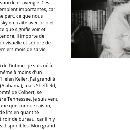
 sourde et aveugle. Ces
mblent importantes, car
ne part, ce que nous
y en traite avec brio et
 ce que signifie voir et
tendre. Il importe de
n visuelle et sonore de
emiers mois de sa vie,
e l’intime : je suis né à
 même à moins d'un
’Helen Keller. J'ai grandi à
(Alabama), mais Sheffield,
omté de Colbert, se
ière Tennessee. Je suis venu
 une quelconque raison,
de lits en quantité
roir de bureau, car il n'y
lits disponibles. Mon grand-