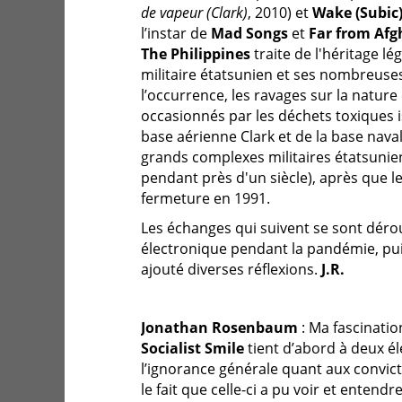
de vapeur (Clark)
, 2010) et
Wake (Subic
l’instar de
Mad Songs
et
Far from Afg
The Philippines
traite de l'héritage l
militaire étatsunien et ses nombreus
l’occurrence, les ravages sur la nature
occasionnés par les déchets toxiques 
base aérienne Clark et de la base naval
grands complexes militaires étatsuni
pendant près d'un siècle), après que le
fermeture en 1991.
Les échanges qui suivent se sont déro
électronique pendant la pandémie, pui
ajouté diverses réflexions.
J.R.
Jonathan Rosenbaum
: Ma fascinati
Socialist Smile
tient d’abord à deux 
l’ignorance générale quant aux convicti
le fait que celle-ci a pu voir et enten