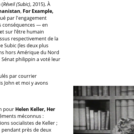
)
(
Réveil (Subic)
, 2015). À
hanistan
,
For Example,
égué par l'engagement
es conséquences — en
 et sur l’être humain
issus respectivement de la
e Subic (les deux plus
ens hors Amérique du Nord
 Sénat philippin a voté leur
ulés par courrier
s John et moi y avons
on pour
Helen Keller, Her
éléments méconnus :
ons socialistes de Keller ;
dre pendant près de deux