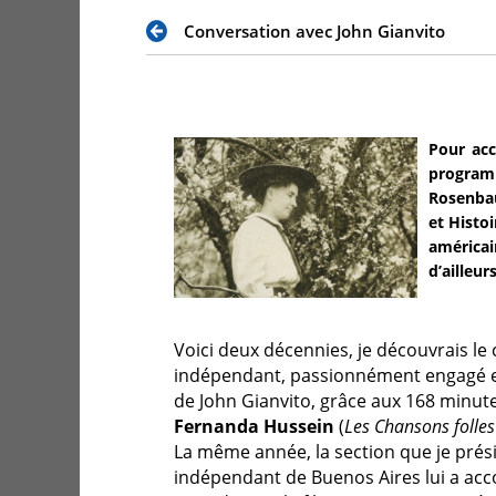
Conversation avec John Gianvito
Pour acc
programm
Rosenbau
et Histo
américai
d’ailleur
Voici deux décennies, je découvrais l
indépendant, passionnément engagé e
de John Gianvito, grâce aux 168 minut
Fernanda Hussein
(
Les Chansons folle
La même année, la section que je présid
indépendant de Buenos Aires lui a acco