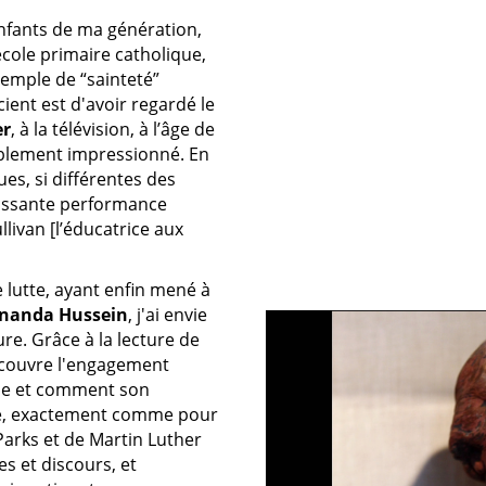
fants de ma génération,
cole primaire catholique,
xemple de “sainteté”
ent est d'avoir regardé le
er
, à la télévision, à l’âge de
rablement impressionné. En
ues, si différentes des
isissante performance
livan [l’éducatrice aux
 lutte, ayant enfin mené à
rnanda Hussein
, j'ai envie
re. Grâce à la lecture de
écouvre l'engagement
sme et comment son
isé, exactement comme pour
Parks et de Martin Luther
es et discours, et