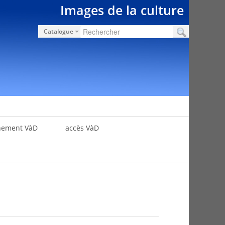
Images de la culture
Catalogue
nement VàD
accès VàD