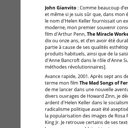
John Gianvito
: Comme beaucoup d’en
et même si je suis sûr que, dans mon é
le nom d'Helen Keller fournissait un e
moderne, mon premier souvenir consci
film d'Arthur Penn,
The Miracle Work
dix ou onze ans, et d’en avoir été du
partie à cause de ses qualités esthétiq
produits habituels, ainsi que de la sa
d'Anne Bancroft dans le rôle d'Anne Sul
méthodes révolutionnaires].
Avance rapide, 2001. Après sept ans de
terme mon film
The Mad Songs of Fe
de me lancer dans une nouvelle aventu
divers ouvrages de Howard Zinn, je d
ardent d'Helen Keller dans le sociali
radicalisme politique avait été asept
la popularisation des images de Rosa 
King Jr. Je retrouve certains de ses text