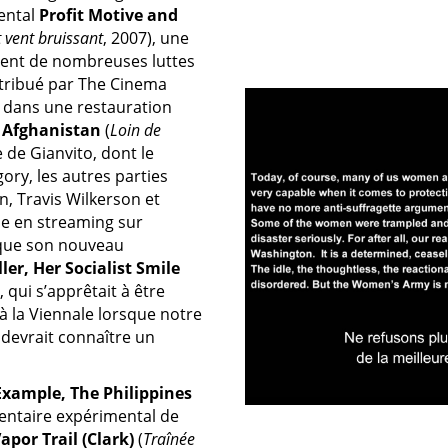
ental
Profit Motive and
t vent bruissant
, 2007), une
èrent de nombreuses luttes
istribué par The Cinema
n dans une restauration
 Afghanistan
(
Loin de
ve de Gianvito, dont le
ry, les autres parties
n, Travis Wilkerson et
le en streaming sur
 que son nouveau
ler, Her Socialist Smile
, qui s’apprêtait à être
à la Viennale lorsque notre
 devrait connaître un
Example, The Philippines
entaire expérimental de
apor Trail (Clark)
(
Traînée