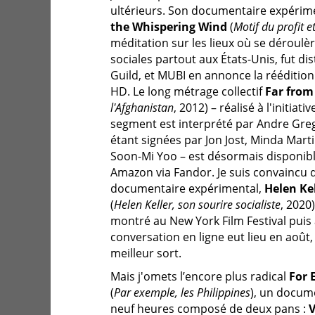
ultérieurs. Son documentaire expérim
the Whispering Wind
(
Motif du profit e
méditation sur les lieux où se déroul
sociales partout aux États-Unis, fut d
Guild, et MUBI en annonce la rééditio
HD. Le long métrage collectif
Far from
l'Afghanistan
, 2012) – réalisé à l'initiati
segment est interprété par Andre Grego
étant signées par Jon Jost, Minda Marti
Soon-Mi Yoo – est désormais disponib
Amazon via Fandor. Je suis convaincu
documentaire expérimental,
Helen Kel
(
Helen Keller, son sourire socialiste
, 2020)
montré au New York Film Festival puis 
conversation en ligne eut lieu en août,
meilleur sort.
Mais j'omets l’encore plus radical
For 
(
Par exemple, les Philippines
), un docum
neuf heures composé de deux pans :
V