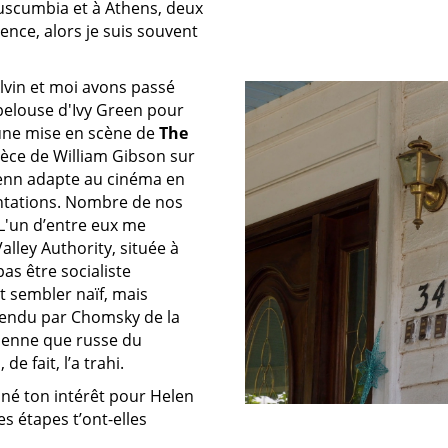
Tuscumbia et à Athens, deux
rence, alors je suis souvent
lvin et moi avons passé
 pelouse d'Ivy Green pour
d'une mise en scène de
The
pièce de William Gibson sur
 Penn adapte au cinéma en
ntations. Nombre de nos
 L'un d’entre eux me
lley Authority, située à
as être socialiste
t sembler naïf, mais
endu par Chomsky de la
nienne que russe du
de fait, l’a trahi.
né ton intérêt pour Helen
es étapes t’ont-elles