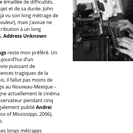
 émaillée de difficultés,
ujet et de sa durée. John
éjà vu son long métrage de
Douleur
), mais j’avoue ne
tribution à un long
6,
Address Unknown
ngs
reste mon préféré. Un
ujourd’hui d’un
este puissant de
ences tragiques de la
, il fallut pas moins de
age au Nouveau-Mexique –
igne actuellement le cinéma
nservateur pendant cinq
également publié
Andrei
ss of Mississippi, 2006),
s.
ses longs métrages