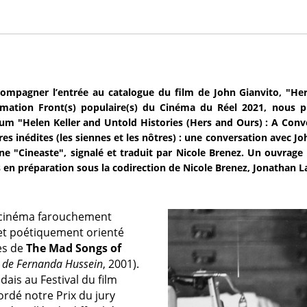
ompagner l’entrée au catalogue du film de John Gianvito, "Her 
ation Front(s) populaire(s) du Cinéma du Réel 2021, nous pu
m "Helen Keller and Untold Histories (Hers and Ours) : A Conve
ires inédites (les siennes et les nôtres) : une conversation avec J
ne "Cineaste", signalé et traduit par Nicole Brenez. Un ouvrage
s en préparation sous la codirection de Nicole Brenez, Jonathan La
e cinéma farouchement
t poétiquement orienté
es de
The Mad Songs of
s de Fernanda Hussein
, 2001).
ais au Festival du film
rdé notre Prix du jury