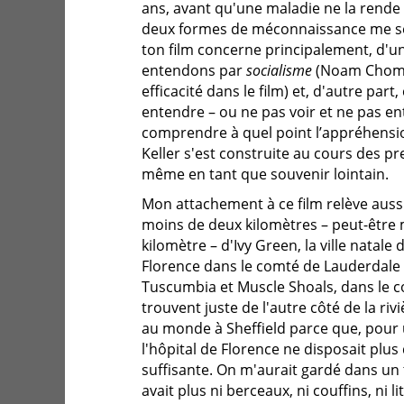
ans, avant qu'une maladie ne la rende
deux formes de méconnaissance me se
ton film concerne principalement, d'u
entendons par
socialisme
(Noam Chomsk
efficacité dans le film) et, d'autre part,
entendre – ou ne pas voir et ne pas en
comprendre à quel point l’appréhensio
Keller s'est construite au cours des pr
même en tant que souvenir lointain.
Mon attachement à ce film relève aussi d
moins de deux kilomètres – peut-être
kilomètre – d'Ivy Green, la ville natale d
Florence dans le comté de Lauderdale 
Tuscumbia et Muscle Shoals, dans le c
trouvent juste de l'autre côté de la riv
au monde à Sheffield parce que, pour
l'hôpital de Florence ne disposait plus 
suffisante. On m'aurait gardé dans un ti
avait plus ni berceaux, ni couffins, ni 