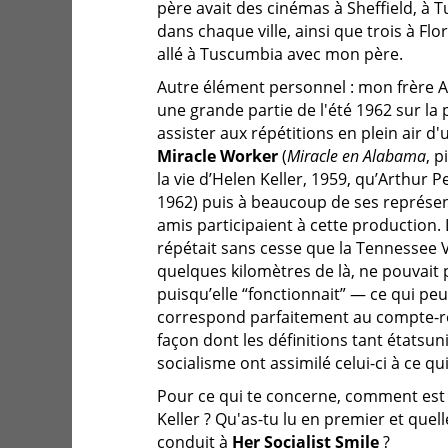
père avait des cinémas à Sheffield, à 
dans chaque ville, ainsi que trois à Flo
allé à Tuscumbia avec mon père.
Autre élément personnel : mon frère A
une grande partie de l'été 1962 sur la
assister aux répétitions en plein air 
Miracle Worker
(
Miracle en Alabama
, 
la vie d’Helen Keller, 1959, qu’Arthur
1962) puis à beaucoup de ses représe
amis participaient à cette production.
répétait sans cesse que la Tennessee Va
quelques kilomètres de là, ne pouvait p
puisqu’elle “fonctionnait” — ce qui peu
correspond parfaitement au compte-r
façon dont les définitions tant étatsu
socialisme ont assimilé celui-ci à ce qui, 
Pour ce qui te concerne, comment est 
Keller ? Qu'as-tu lu en premier et quell
conduit à
Her Socialist Smile
?