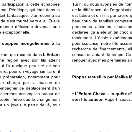
r participation à cette échappée
Turin, où nous avons eu de nom
éma. Pénélope, qui était dans la
de la différence, de l’organisat
tait fantastique. J’ai reconnu sa
est tabou et on finit par croire 
de s’est tourné vers elle. Et elle
beaucoup de familles comptent
sonne déficiente devenait une
personnes atteintes d’autis
 exceptionnelle.
déclarée, ça a été un tel choc qu
totalement. L’école expérime
s steppes mongoliennes à la
pour scolariser notre fille accue
recherche de financements, elle
exan, qui raconte dans
L’Enfant
consacrer autant de temps. Ce 
 région avec son fils atteint
renouer avec mes premières amo
qui l’a quelque peu tiré de son
érêt pour un voyage similaire, il
de préparation, notamment pour
Propos recueillis par Malika M
 en charge par la maison de
accompagner ce déplacement d’un
1
recherches accomplies autour de
L’Enfant Cheval : la quête 
accepter l’idée que le changement
son fils autiste
, Rupert Isaacs
 un joyau. A partir de là, tout