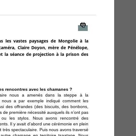
Imprimer
ns les vastes paysages de Mongolie à la
 caméra, Claire Doyon, mère de Pénélope,
et la séance de projection à la prison des
es rencontres avec les chamanes ?
édiaire nous a amenés dans la steppe à la
e nous a par exemple indiqué comment les
ussi des offrandes (des biscuits, des bonbons,
ets de première nécessité auxquels ils n’ont pas
 ou les stylos. Nous avons rencontré des
ents. Il y avait d’abord une cérémonie en plein
it très spectaculaire. Puis nous avons traversé
 autre chamane en territoire tsaatane. Nous