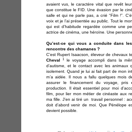
avaient vus, le caractère vital que revêt leu
que constitue le FID. Une évasion par le cin
salle et qui ne parle pas, a crié “Film !”. C’é
voix et je l’ai présentée au public. Tout le mon
qui est d’habitude regardée comme une per
actrice de cinéma, une héroïne. Une personne
Qu’est-ce qui vous a conduite dans le
rencontre des chamanes ?
C’est Rupert Isaacson, éleveur de chevaux t
1
Cheval
le voyage accompli dans la même
d’autisme, et le contact avec les animaux 
isolement. Quand je lui ai fait part de mon int
m’a aidée. Il nous a fallu quelques mois 
assurer le financement du voyage, pris
production. Il était essentiel pour moi d’
film, pour lier mon métier de cinéaste aux 
ma fille. J’en ai tiré un travail personnel : 
doit d’abord venir de moi. Que Pénélope est
devient possible.