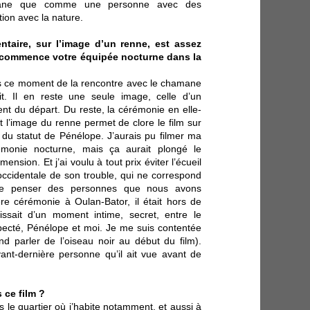
ane que comme une personne avec des
tion avec la nature.
taire, sur l’image d’un renne, est assez
 commence votre équipée nocturne dans la
ers ce moment de la rencontre avec le chamane
it. Il en reste une seule image, celle d’un
 du départ. Du reste, la cérémonie en elle-
 l’image du renne permet de clore le film sur
, du statut de Pénélope. J’aurais pu filmer ma
émonie nocturne, mais ça aurait plongé le
nsion. Et j’ai voulu à tout prix éviter l’écueil
 occidentale de son trouble, qui ne correspond
de penser des personnes que nous avons
re cérémonie à Oulan-Bator, il était hors de
gissait d’un moment intime, secret, entre le
ecté, Pénélope et moi. Je me suis contentée
end parler de l’oiseau noir au début du film).
vant-dernière personne qu’il ait vue avant de
 ce film
?
ns le quartier où j’habite notamment, et aussi à