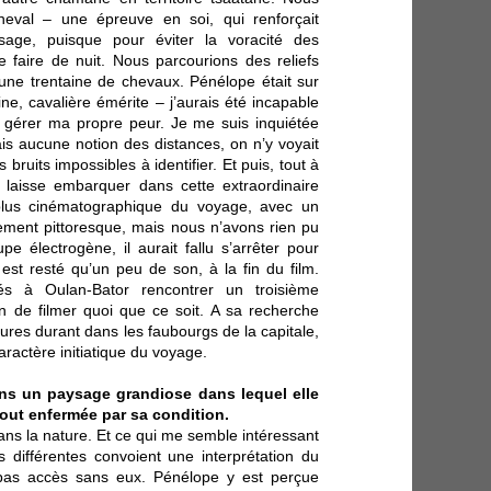
heval – une épreuve en soi, qui renforçait
ssage, puisque pour éviter la voracité des
 faire de nuit. Nous parcourions des reliefs
une trentaine de chevaux. Pénélope était sur
e, cavalière émérite – j’aurais été incapable
 gérer ma propre peur. Je me suis inquiétée
ais aucune notion des distances, on n’y voyait
bruits impossibles à identifier. Et puis, tout à
 laisse embarquer dans cette extraordinaire
a plus cinématographique du voyage, avec un
mement pittoresque, mais nous n’avons rien pu
pe électrogène, il aurait fallu s’arrêter pour
 est resté qu’un peu de son, à la fin du film.
és à Oulan-Bator rencontrer un troisième
 de filmer quoi que ce soit. A sa recherche
res durant dans les faubourgs de la capitale,
aractère initiatique du voyage.
dans un paysage grandiose dans lequel elle
tout enfermée par sa condition.
ans la nature. Et ce qui me semble intéressant
s différentes convoient une interprétation du
 pas accès sans eux. Pénélope y est perçue