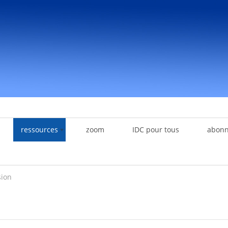
ressources
zoom
IDC pour tous
abon
sion