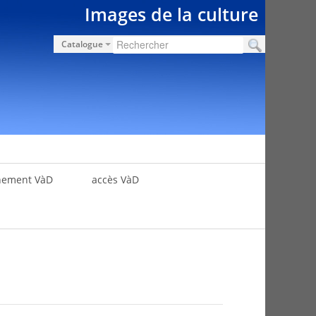
Images de la culture
Catalogue
nement VàD
accès VàD