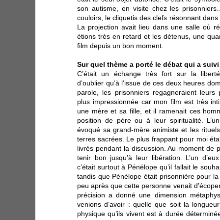
son autisme, en visite chez les prisonnier
couloirs, le cliquetis des clefs résonnant dans 
La projection avait lieu dans une salle où r
étions très en retard et les détenus, une qua
film depuis un bon moment.
Sur quel thème a porté le débat qui a suivi
C’était un échange très fort sur la libert
d’oublier qu’à l’issue de ces deux heures do
parole, les prisonniers regagneraient leurs p
plus impressionnée car mon film est très inti
une mère et sa fille, et il ramenait ces homm
position de père ou à leur spiritualité. L’u
évoqué sa grand-mère animiste et les rituels 
terres sacrées. Le plus frappant pour moi était
livrés pendant la discussion. Au moment de pa
tenir bon jusqu’à leur libération. L’un d’
c’était surtout à Pénélope qu’il fallait le souha
tandis que Pénélope était prisonnière pour la 
peu après que cette personne venait d’écoper
précision a donné une dimension métaphys
venions d’avoir : quelle que soit la longueu
physique qu’ils vivent est à durée déterminée