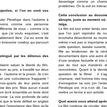
davantage comme un cham
problèmes. On la voit en interac
jective, si l’on en croit vos
Cette conclusion au documen
culer Pénélope dans l’autisme à
abrupte, juste au moment où
cevons comme une personne
taïga.
ifférente de nous – comme si la
Le film est tout entier tendu v
e que j’ai voulu esquisser, c’est
que l’on part rejoindre de nu
itablement libre. J’ai eu envie de
brouhaha désordonné au moment
un
lonesome
cowboy
qui parcourt
même n’est pas si importante et
cette question, laissée ouverte
fille au lendemain de la cér
istingué par les détenus des
documentaire dans une autre dime
d’une analyse factuelle et très
laient saluer la liberté du film.
pas du tout aux manières 
nom au prix, a travaillé sur deux
rencontrées. Quant à la derniè
: l’autisme et la prison. Je n’en
question de la filmer : il s’a
est une coïncidence frappante !
chamane, vieil homme très resp
rois-quarts de leur peine sont
d’enregistrer sa voix (on l’ent
ise des prix. Mais aucun n’avait
Pénélope est, m’a–t-on dit, l’a
 ont écrit ensemble un texte dont
mettre un terme à son activité.
émonie. La voix profonde de celui
is que le texte défilait en anglais
Quel avenir vous attend après
ent l’importance des films qu’ils
Le film continue de circuler, da