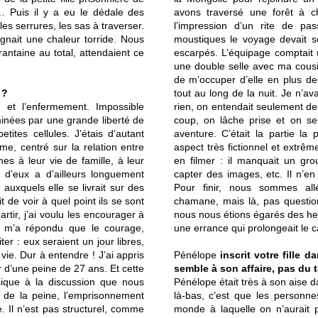
s… Puis il y a eu le dédale des
avons traversé une forêt à c
les serrures, les sas à traverser.
l’impression d’un rite de pa
égnait une chaleur torride. Nous
moustiques le voyage devait se
rantaine au total, attendaient ce
escarpés. L’équipage comptait 
une double selle avec ma cousin
de m’occuper d’elle en plus de
 ?
tout au long de la nuit. Je n’av
é et l’enfermement. Impossible
rien, on entendait seulement des 
minées par une grande liberté de
coup, on lâche prise et on se
etites cellules. J’étais d’autant
aventure. C’était la partie l
me, centré sur la relation entre
aspect très fictionnel et extrê
es à leur vie de famille, à leur
en filmer : il manquait un grou
n d’eux a d’ailleurs longuement
capter des images, etc. Il n’en
auxquels elle se livrait sur des
Pour finir, nous sommes all
 de voir à quel point ils se sont
chamane, mais là, pas question
rtir, j’ai voulu les encourager à
nous nous étions égarés des heu
eux m’a répondu que le courage,
une errance qui prolongeait le c
iter : eux seraient un jour libres,
vie. Dur à entendre ! J’ai appris
Pénélope
inscrit votre fille 
 d’une peine de 27 ans. Et cette
semble à son affaire, pas du 
ique à la discussion que nous
Pénélope était très à son aise d
r de la peine, l’emprisonnement
là-bas, c’est que les personne
. Il n’est pas structurel, comme
monde à laquelle on n’aurait