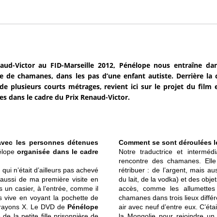
aud-Victor au FID-Marseille 2012, Pénélope nous entraîne da
e de chamanes, dans les pas d’une enfant autiste. Derrière la
de plusieurs courts métrages, revient ici sur le projet du film 
s dans le cadre du Prix Renaud-Victor.
 avec les personnes détenues
Comment se sont déroulées l
élope
organisée dans le cadre
Notre traductrice et interm
rencontre des chamanes. Ell
 qui n’était d’ailleurs pas achevé
rétribuer : de l’argent, mais a
it aussi de ma première visite en
du lait, de la vodka) et des obj
s un casier, à l’entrée, comme il
accès, comme les allumettes
s vive en voyant la pochette de
chamanes dans trois lieux différ
s rayons X. Le DVD de
Pénélope
air avec neuf d’entre eux. C’éta
 de la petite fille prisonnière de
la Mongolie pour rejoindre un