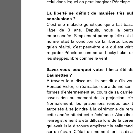
celui dans lequel on peut imaginer Pénélope.
La liberté se définit de manière très sub
conclusions ?
C’est une maladie génétique qui a fait bas
l’âge de 3 ans. Depuis, nous la per
emprisonnée. Simplement parce qu’elle est d
norme était la condition de la liberté. L’idé
qu’en réalité, c’est peut-être elle qui est vér
regarder Pénélope comme un Lucky Luke, 
les steppes, libre comme le vent !
Savez-vous pourquoi votre film a été d
Baumettes ?
A travers leur discours, ils ont dit qu’ils vou
Renaud Victor, le réalisateur qui a donné son 
formes d’enfermement au cours de sa carrière 
savais rien au moment de la projection, c’
Normalement, les prisonniers rendus aux t
autorisés à se joindre à la cérémonie de rem
cette année atteint cette échéance. Alors ils
l’enregistrement a été diffusé lors de la cér
qui avait lu le discours emplissait la salle tand
sur un écran. C’était un moment fort. Ils disai