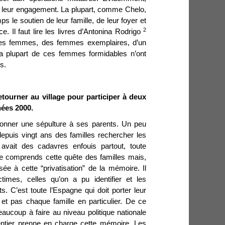
urd leur engagement. La plupart, comme Chelo,
le soutien de leur famille, de leur foyer et
2
e. Il faut lire les livres d’Antonina Rodrigo
r les femmes, des femmes exemplaires, d’un
la plupart de ces femmes formidables n’ont
s.
etourner au village pour participer à deux
ées 2000.
 donner une sépulture à ses parents. Un peu
epuis vingt ans des familles rechercher les
 avait des cadavres enfouis partout, toute
Je comprends cette quête des familles mais,
ée à cette “privatisation” de la mémoire. Il
ctimes, celles qu’on a pu identifier et les
C’est toute l’Espagne qui doit porter leur
et pas chaque famille en particulier. De ce
eaucoup à faire au niveau politique nationale
entier prenne en charge cette mémoire. Les