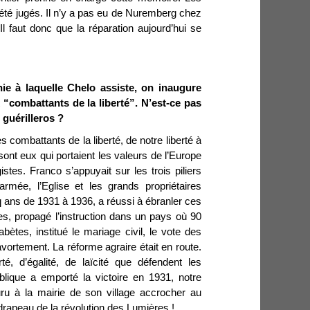
été jugés. Il n’y a pas eu de Nuremberg chez
 Il faut donc que la réparation aujourd’hui se
e à laquelle Chelo assiste, on inaugure
combattants de la liberté”. N’est-ce pas
 guérilleros ?
es combattants de la liberté, de notre liberté à
sont eux qui portaient les valeurs de l’Europe
stes. Franco s’appuyait sur les trois piliers
’armée, l’Eglise et les grands propriétaires
q ans de 1931 à 1936, a réussi à ébranler ces
oles, propagé l’instruction dans un pays où 90
tes, institué le mariage civil, le vote des
avortement. La réforme agraire était en route.
é, d’égalité, de laïcité que défendent les
blique a emporté la victoire en 1931, notre
u à la mairie de son village accrocher au
drapeau de la révolution des Lumières !