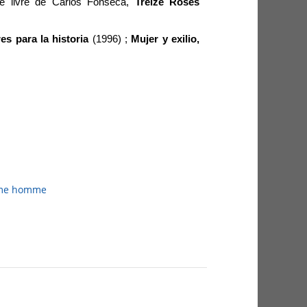
le livre de Carlos Fonseca,
Treize Roses
es para la historia
(1996) ;
Mujer y exilio,
mme homme