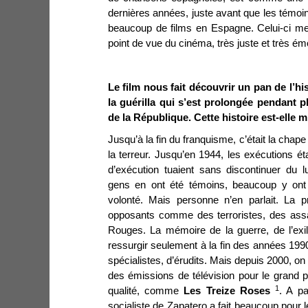
dernières années, juste avant que les témoin
beaucoup de films en Espagne. Celui-ci me
point de vue du cinéma, très juste et très é
Le film nous fait découvrir un pan de l’hi
la guérilla qui s’est prolongée pendant p
de la République. Cette histoire est-elle
Jusqu’à la fin du franquisme, c’était la chap
la terreur. Jusqu’en 1944, les exécutions ét
d’exécution tuaient sans discontinuer du
gens en ont été témoins, beaucoup y ont p
volonté. Mais personne n’en parlait. La p
opposants comme des terroristes, des ass
Rouges. La mémoire de la guerre, de l’exi
ressurgir seulement à la fin des années 1990.
spécialistes, d’érudits. Mais depuis 2000, on a
des émissions de télévision pour le grand p
1
qualité, comme
Les Treize Roses
. A p
socialiste de Zapatero a fait beaucoup pour 