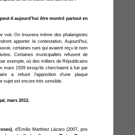
peut-il aujourd’hui être montré partout en
 le voir. On trouvera même des phalangistes
ront apporter la contestation. Aujourd’hui,
ouvoir, certaines rues qui avaient reçu le nom
isées. Certaines municipalités refusent de
 par exemple, où des milliers de Républicains
en mars 1939 lorsqu’ils cherchaient à fuir par
aire a refusé l’apposition d’une plaque
 sujet est encore très sensible.
al, mars 2012.
Roses)
, d’
Emilio Mart
ί
nez Lázaro
(
2007
, prix