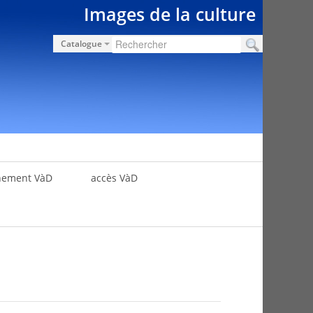
Images de la culture
Catalogue
nement VàD
accès VàD