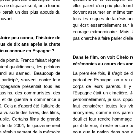
s ne disparaissent, on a tourné
elles paient d’un prix plus lo
 paraît un des plus aboutis du
doivent assumer en même temps 
mouvant.
tous les risques de la résistanc
qui écrit essentiellement su
courage extraordinaire. Mais 
stoire peu connu, l’histoire de
pas cherché à faire parler d’elle
lus de dix ans après la chute
 mieux connue en Espagne ?
Dans le film, on voit Chelo r
e de plomb. Franco faisait régner
cérémonies au cours des ann
aient quotidiennes, les pelotons
 lundi au samedi. Beaucoup de
La première fois, il s’agit de
articipé, souvent contre leur
partout en Espagne, on a vu d
ropagande présentait tous les
corps de leurs parents. Il y
assins, des communistes, des
l’Espagne était un cimetière. 
l et de guérilla a commencé à
personnellement, je suis oppos
 Cela a d’abord été l’affaire de
faut considérer toutes les vi
 vu sortir des livres, des films,
anonymes, comme nos parents. 
ublic. Certains films de grande
deuil et leur rendre hommage 
artir de 2004, le gouvernement
point de vue, il reste encore b
le rétablissement de la mémoire
pour que la nation dans son 