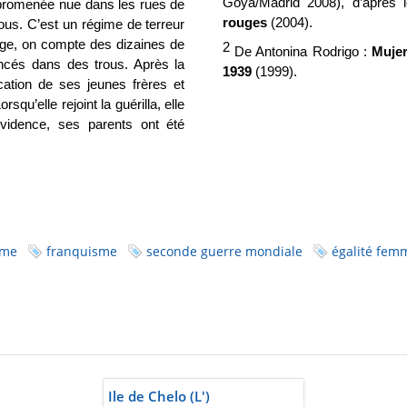
Goya/Madrid 2008), d’après 
promenée nue dans les rues de
rouges
(2004).
tous. C’est un régime de terreur
lage, on compte des dizaines de
2
De Antonina Rodrigo :
Mujer
ncés dans des trous. Après la
1939
(1999).
ation de ses jeunes frères et
squ’elle rejoint la guérilla, elle
vidence, ses parents ont été
sme
franquisme
seconde guerre mondiale
égalité fe
Ile de Chelo (L')