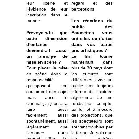
leur liberté et
regard et des
l’évidence de leur
perceptions.
inscription dans le
monde.
Les réactions du
public des
Prévoyais-tu que
Baumettes vous
cette dimension
ont-elles confortée
d’enfance
dans vos partis
deviendrait aussi
pris artistiques ?
un principe de
Le film tourne
mise en scène ?
maintenant dans
Pour placer la mise
plus de 30 pays dont
en scène dans la
les cultures sont
responsabilité
différentes avec un
qu’imposent non
public pas toujours
seulement son sujet
informé de l’histoire
mais aussi le
algérienne. Je me
cinéma, j’ai joué à la
rends bien compte,
faire aussi
au fur et à mesure
facilement, aussi
des projections, que
spontanément, aussi
les spectateurs sont
légèrement que
souvent troublés par
l’enfance nous
la forme. Je sais que
permet d’être. Le
les entrées