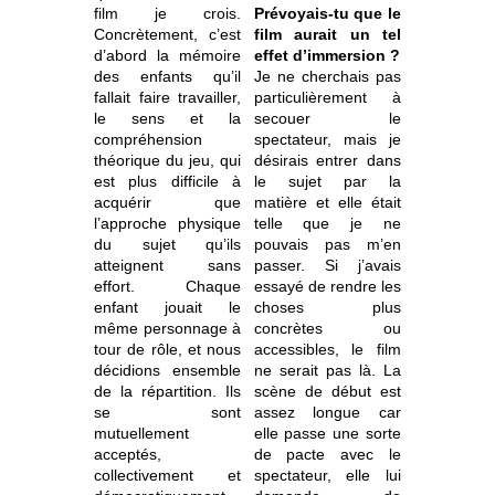
film je crois.
Prévoyais-tu que le
Concrètement, c’est
film aurait un tel
d’abord la mémoire
effet d’immersion ?
des enfants qu’il
Je ne cherchais pas
fallait faire travailler,
particulièrement à
le sens et la
secouer le
compréhension
spectateur, mais je
théorique du jeu, qui
désirais entrer dans
est plus difficile à
le sujet par la
acquérir que
matière et elle était
l’approche physique
telle que je ne
du sujet qu’ils
pouvais pas m’en
atteignent sans
passer. Si j’avais
effort. Chaque
essayé de rendre les
enfant jouait le
choses plus
même personnage à
concrètes ou
tour de rôle, et nous
accessibles, le film
décidions ensemble
ne serait pas là. La
de la répartition. Ils
scène de début est
se sont
assez longue car
mutuellement
elle passe une sorte
acceptés,
de pacte avec le
collectivement et
spectateur, elle lui