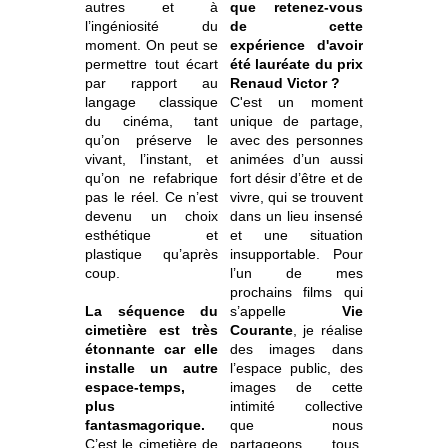
autres et à
que retenez-vous
l’ingéniosité du
de cette
moment. On peut se
expérience d'avoir
permettre tout écart
été lauréate du prix
par rapport au
Renaud Victor ?
langage classique
C'est un moment
du
cinéma, tant
unique de partage,
qu’on préserve le
avec des personnes
vivant, l’instant, et
animées d’un aussi
qu’on ne refabrique
fort désir d’être et de
pas le réel. Ce n’est
vivre, qui se trouvent
devenu un choix
dans un lieu insensé
esthétique et
et une situation
plastique qu’après
insupportable. Pour
coup.
l’un de mes
prochains films qui
La séquence du
s’appelle
Vie
cimetière est très
Courante
, je réalise
étonnante car elle
des images dans
installe un autre
l’espace public, des
espace-temps,
images de cette
plus
intimité collective
fantasmagorique.
que nous
C’est le cimetière de
partageons tous,