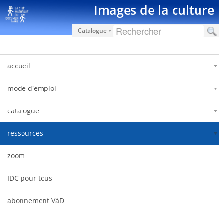
Saut au contenu
Images de la culture
Catalogue
accueil
mode d'emploi
catalogue
ressources
zoom
IDC pour tous
abonnement VàD