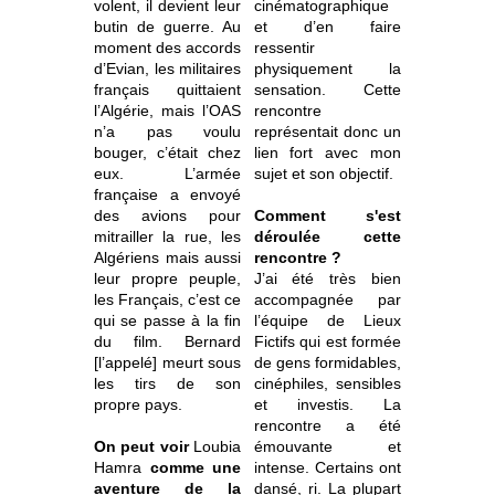
volent, il devient leur
cinématographique
butin de guerre. Au
et d’en faire
moment des accords
ressentir
d’Evian, les militaires
physiquement la
français quittaient
sensation. Cette
l’Algérie, mais l’OAS
rencontre
n’a pas voulu
représentait donc un
bouger, c’était chez
lien fort avec mon
eux. L’armée
sujet et son objectif.
française a envoyé
des avions pour
Comment s'est
mitrailler la rue, les
déroulée cette
Algériens mais aussi
rencontre ?
leur propre peuple,
J’ai été très bien
les Français, c’est ce
accompagnée par
qui se passe à la fin
l’équipe de Lieux
du film. Bernard
Fictifs qui est formée
[l’appelé] meurt sous
de gens formidables,
les tirs de son
cinéphiles, sensibles
propre pays.
et investis.
La
rencontre a été
On peut voir
Loubia
émouvante et
Hamra
comme une
intense. Certains ont
aventure de la
dansé, ri. La plupart