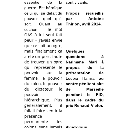
essentiel de la
sont vivants.
guerre. Est héroïque
celui qui se défait du
Propos recueillis
pouvoir, quel qu’il
par Antoine
soit. Quant au
Thirion, avril 2014.
le mot
cochon
–
OAS à lui seul fait
peur – j’avais envie
que ce soit un ogre,
mais finalement ça
Quelques
a été un porc, faute
questions à
de trouver un ogre
Narimane Mari à
qui représente le
propos de la
pouvoir sur la
présentation de
femme, le pouvoir
Loubia Hamra
au
du colon, le pouvoir
centre pénitentiaire
du dictateur, le
de Marseille
pouvoir
pendant le FID,
hiérarchique. Plus
dans le cadre du
généralement, il
prix Renaud-Victor.
fallait faire sentir la
présence
permanente des
colons sans jamais
Aviez-vous