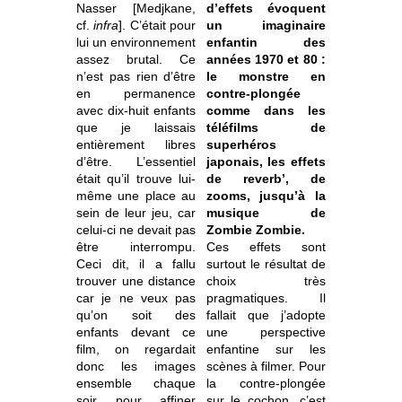
Nasser [Medjkane,
d’effets évoquent
cf.
infra
]. C’était pour
un imaginaire
lui un environnement
enfantin des
assez brutal. Ce
années 1970 et 80 :
n’est pas rien d’être
le monstre en
en permanence
contre-plongée
avec dix-huit enfants
comme dans les
que je laissais
téléfilms de
entièrement libres
superhéros
d’être. L’essentiel
japonais, les effets
était qu’il trouve lui-
de reverb’, de
même une place au
zooms, jusqu’à la
sein de leur jeu, car
musique de
celui-ci ne devait pas
Zombie Zombie.
être interrompu.
Ces effets sont
Ceci dit, il a fallu
surtout le résultat de
trouver une distance
choix très
car je ne veux pas
pragmatiques. Il
qu’on soit des
fallait que j’adopte
enfants devant ce
une perspective
film, on regardait
enfantine sur les
donc les images
scènes à filmer. Pour
ensemble chaque
la contre-plongée
soir pour affiner
sur le cochon, c’est