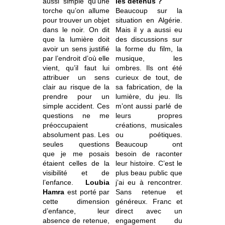
aussi simple qu’une
les détenus ?
torche qu’on allume
Beaucoup sur la
pour trouver un objet
situation en Algérie.
dans le noir. On dit
Mais il y a aussi eu
que la lumière doit
des discussions sur
avoir un sens justifié
la forme du film, la
par l’endroit d’où elle
musique, les
vient, qu’il faut lui
ombres. Ils ont été
attribuer un sens
curieux de tout, de
clair au risque de la
sa fabrication, de la
prendre pour un
lumière, du jeu. Ils
simple accident. Ces
m’ont aussi parlé de
questions ne me
leurs propres
préoccupaient
créations, musicales
absolument pas. Les
ou poétiques.
seules questions
Beaucoup ont
que je me posais
besoin de raconter
étaient celles de la
leur histoire. C’est le
visibilité et de
plus beau public que
l’enfance.
Loubia
j’ai eu à rencontrer.
Hamra
est porté par
Sans retenue et
cette dimension
généreux. Franc et
d’enfance, leur
direct avec un
absence de retenue,
engagement du