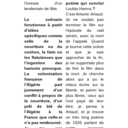
l’ivresse d’un
poème qui conclut
lendemain de fête.
Loubia Hamra
?
C’est Antonin Artaud.
Le scénario
Je ne voulais pas
fonctionne à partir
terminer le film sur
d’idées
l’épisode du raid
spécifiques comme
aérien, avec la mort
celle de la
de l’appelé. Quand
nourriture ou du
je tourne cette scène
cochon, la faim ou
et que je sais
les flatulences que
approcher de la fin,
l’ingestion des
je ne supportais plus
haricots provoque.
de finir le film dans
La colonisation
la mort. Je cherche
française de
alors qui a pu le
l’Algérie part
mieux écrire sur la
justement d’un
liberté, et parmi les
conflit à propos de
plus libres, ceux qui
la nourriture, d’un
l’ont payé de leur
prêt de blé de
être, je pense à
l’Algérie à la
Artaud, et je trouve
France que celle-ci
un très long poème
n’a pas remboursé.
de 1926 parlant de
Je me suis
petits poissons