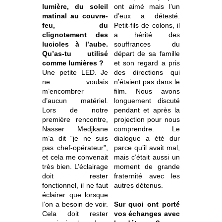
lumière, du soleil
ont aimé mais l’un
matinal au couvre-
d’eux a détesté.
feu, du
Petit-fils de colons, il
clignotement des
a hérité des
lucioles à l’aube.
souffrances du
Qu’as-tu utilisé
départ de sa famille
comme lumières ?
et son regard a pris
Une petite LED. Je
des directions qui
ne voulais
n’étaient pas dans le
m’encombrer
film. Nous avons
d’aucun matériel.
longuement discuté
Lors de notre
pendant et après la
première rencontre,
projection pour nous
Nasser Medjkane
comprendre. Le
m’a dit “je ne suis
dialogue a été dur
pas chef-opérateur”,
parce qu’il avait mal,
et cela me convenait
mais c’était aussi un
très bien. L’éclairage
moment de grande
doit rester
fraternité avec les
fonctionnel, il ne faut
autres détenus.
éclairer que lorsque
l’on a besoin de voir.
Sur quoi ont porté
Cela doit rester
vos échanges avec