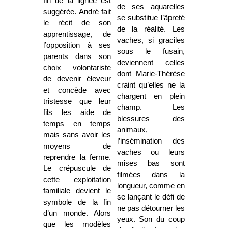
fin de la lignée est
de ses aquarelles
suggérée. André fait
se substitue l’âpreté
le récit de son
de la réalité. Les
apprentissage, de
vaches, si graciles
l’opposition à ses
sous le fusain,
parents dans son
deviennent celles
choix volontariste
dont Marie-Thérèse
de devenir éleveur
craint qu’elles ne la
et concède avec
chargent en plein
tristesse que leur
champ. Les
fils les aide de
blessures des
temps en temps
animaux,
mais sans avoir les
l’insémination des
moyens de
vaches ou leurs
reprendre la ferme.
mises bas sont
Le crépuscule de
filmées dans la
cette exploitation
longueur, comme en
familiale devient le
se lançant le défi de
symbole de la fin
ne pas détourner les
d’un monde. Alors
yeux. Son du coup
que les modèles