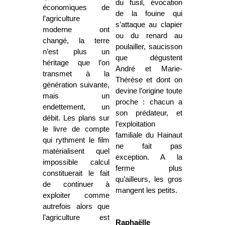
du fusil, évocation
économiques de
de la fouine qui
l’agriculture
s’attaque au clapier
moderne ont
ou du renard au
changé, la terre
poulailler, saucisson
n’est plus un
que dégustent
héritage que l’on
André et Marie-
transmet à la
Thérèse et dont on
génération suivante,
devine l’origine toute
mais un
proche : chacun a
endettement, un
son prédateur, et
débit. Les plans sur
l’exploitation
le livre de compte
familiale du Hainaut
qui rythment le film
ne fait pas
matérialisent quel
exception. A la
impossible calcul
ferme plus
constituerait le fait
qu’ailleurs, les gros
de continuer à
mangent les petits.
exploiter comme
autrefois alors que
l’agriculture est
Raphaëlle