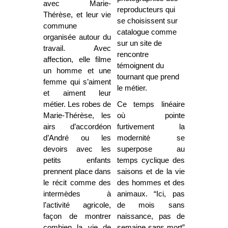
avec Marie-
reproducteurs qui
Thérèse, et leur vie
se choisissent sur
commune
catalogue comme
organisée autour du
sur un site de
travail. Avec
rencontre
affection, elle filme
témoignent du
un homme et une
tournant que prend
femme qui s’aiment
le métier.
et aiment leur
métier. Les robes de
Ce temps linéaire
Marie-Thérèse, les
où pointe
airs d’accordéon
furtivement la
d’André ou les
modernité se
devoirs avec les
superpose au
petits enfants
temps cyclique des
prennent place dans
saisons et de la vie
le récit comme des
des hommes et des
intermèdes à
animaux. “Ici, pas
l’activité agricole,
de mois sans
façon de montrer
naissance, pas de
combien la vie de
semaine sans mort”