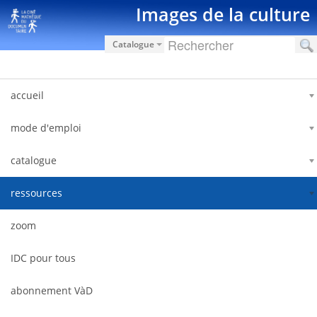
Saut au contenu
Images de la culture
Catalogue
accueil
mode d'emploi
catalogue
ressources
zoom
IDC pour tous
abonnement VàD