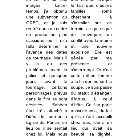
images. Entre-
le fait que d’autres
temps, j’ai obtenu
familles roms
une subvention du
cherchent à
GREC, et je suis
s’installer sur ce
rentré dans un cadre
terrain, ce qui risque
de production plus
de provoquer un
classique où il m’a
conflit avec la mairie
fallu déterminer à
et une nouvelle
l’avance des dates
expulsion. Elle est
de tournage. Mais il
gênée par ma
y a eu des
présence et
problèmes avec la
s’interrompt. Or c’est
police et quelques
cette même femme
jours avant le
à la fin qui me sert la
tournage, certains
soupe. Je suis passé
personnages prévus
du statut d’étranger,
dans le film se sont
d’intrus, à celui
désistés. Sohban
d’hôte. Ce film parle
était très attaché à
aussi de cela, du fait
l’idée de tourner à
qu’ils m’ont accueilli
Eglise de Pantin, un
chez eux, dans un
lieu où il se sentait
lieu qui avait sa
chez lui. Mais nous
beauté, sa dignité,