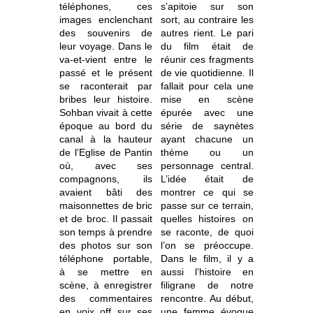
téléphones, ces
s’apitoie sur son
images enclenchant
sort, au contraire les
des souvenirs de
autres rient. Le pari
leur voyage. Dans le
du film était de
va-et-vient entre le
réunir ces fragments
passé et le présent
de vie quotidienne. Il
se raconterait par
fallait pour cela une
bribes leur histoire.
mise en scène
Sohban vivait à cette
épurée avec une
époque au bord du
série de saynètes
canal à la hauteur
ayant chacune un
de l’Eglise de Pantin
thème ou un
où, avec ses
personnage central.
compagnons, ils
L’idée était de
avaient bâti des
montrer ce qui se
maisonnettes de bric
passe sur ce terrain,
et de broc. Il passait
quelles histoires on
son temps à prendre
se raconte, de quoi
des photos sur son
l’on se préoccupe.
téléphone portable,
Dans le film, il y a
à se mettre en
aussi l’histoire en
scène, à enregistrer
filigrane de notre
des commentaires
rencontre. Au début,
en voix off sur ses
une femme évoque