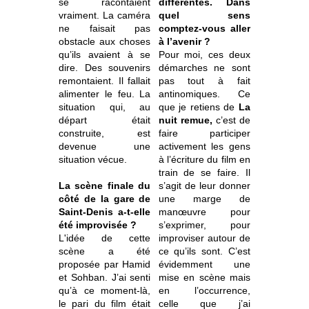
se racontaient
différentes. Dans
vraiment. La caméra
quel sens
ne faisait pas
comptez-vous aller
obstacle aux choses
à l’avenir ?
qu’ils avaient à se
Pour moi, ces deux
dire. Des souvenirs
démarches ne sont
remontaient. Il fallait
pas tout à fait
alimenter le feu. La
antinomiques. Ce
situation qui, au
que je retiens de
La
départ était
nuit remue,
c’est de
construite, est
faire participer
devenue une
activement les gens
situation vécue.
à l’écriture du film en
train de se faire. Il
La scène finale du
s’agit de leur donner
côté de la gare de
une marge de
Saint-Denis a-t-elle
manœuvre pour
été improvisée ?
s’exprimer, pour
L'idée de cette
improviser autour de
scène a été
ce qu’ils sont. C’est
proposée par Hamid
évidemment une
et Sohban. J’ai senti
mise en scène mais
qu’à ce moment-là,
en l’occurrence,
le pari du film était
celle que j’ai