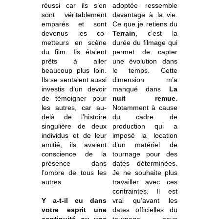
réussi car ils s’en
adoptée ressemble
sont véritablement
davantage à la vie.
emparés et sont
Ce que je retiens du
devenus les co-
Terrain
, c’est la
metteurs en scène
durée du filmage qui
du film. Ils étaient
permet de capter
prêts à aller
une évolution dans
beaucoup plus loin.
le temps. Cette
Ils se sentaient aussi
dimension m’a
investis d’un devoir
manqué dans
La
de témoigner pour
nuit remue
.
les autres, car au-
Notamment à cause
delà de l’histoire
du cadre de
singulière de deux
production qui a
individus et de leur
imposé la location
amitié, ils avaient
d’un matériel de
conscience de la
tournage pour des
présence dans
dates déterminées.
l’ombre de tous les
Je ne souhaite plus
autres.
travailler avec ces
contraintes. Il est
Y a-t-il eu dans
vrai qu’avant les
votre esprit une
dates officielles du
continuité ou une
tournage, nous