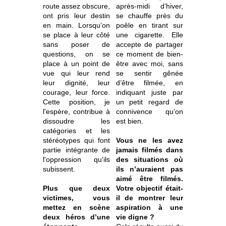
route assez obscure,
après-midi d’hiver,
ont pris leur destin
se chauffe près du
en main. Lorsqu’on
poêle en tirant sur
se place à leur côté
une cigarette. Elle
sans poser de
accepte de partager
questions, on se
ce moment de bien-
place à un point de
être avec moi, sans
vue qui leur rend
se sentir gênée
leur dignité, leur
d’être filmée, en
courage, leur force.
indiquant juste par
Cette position, je
un petit regard de
l'espère, contribue à
connivence qu’on
dissoudre les
est bien.
catégories et les
stéréotypes qui font
Vous ne les avez
partie intégrante de
jamais filmés dans
l'oppression qu'ils
des situations où
subissent.
ils n’auraient pas
aimé être filmés.
Plus que deux
Votre objectif était-
victimes, vous
il de montrer leur
mettez en scène
aspiration à une
deux héros d’une
vie digne ?