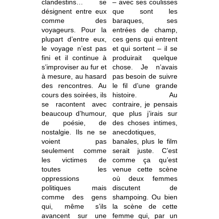
clandestins… se
– avec ses coulisses
désignent entre eux
que sont les
comme des
baraques, ses
voyageurs. Pour la
entrées de champ,
plupart d’entre eux,
ces gens qui entrent
le voyage n’est pas
et qui sortent – il se
fini et il continue à
produirait quelque
s’improviser au fur et
chose. Je n’avais
à mesure, au hasard
pas besoin de suivre
des rencontres. Au
le fil d’une grande
cours des soirées, ils
histoire. Au
se racontent avec
contraire, je pensais
beaucoup d’humour,
que plus j’irais sur
de poésie, de
des choses intimes,
nostalgie. Ils ne se
anecdotiques,
voient pas
banales, plus le film
seulement comme
serait juste. C’est
les victimes de
comme ça qu’est
toutes les
venue cette scène
oppressions
où deux femmes
politiques mais
discutent de
comme des gens
shampoing. Ou bien
qui, même s’ils
la scène de cette
avancent sur une
femme qui, par un