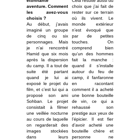
étonnante
Cela résulte aussi du
aventure. Comment
choix que j’ai fait de
les avez-vous
rester sur ce terrain
choisis ?
où ils vivent. Le
Au début, j’avais
monde extérieur
imaginé un groupe
n’est évoqué que
de cinq ou six
par de petites
personnages. Mais
touches. On
je n’ai rencontré
comprend bien
Hamid que six mois
qu’un des hommes
après la dispersion
fait la manche :
du camp. Il a tout de
quand il s’installe
suite été partant
autour du feu de
quand je lui ai
camp, il fanfaronne
exposé le projet du
en racontant
film, et c’est lui qui a
comment il a acheté
proposé son ami
une bonne bouteille
Sohban. Le projet
de vin, ce qui a
consistait à filmer
rehaussé son
une veillée nocturne
prestige aux yeux de
au cours de laquelle
l’épicier. Il est fier
on regarderait des
d’avoir acheté une
images stockées
bouteille chère et
dans leurs
personne ne