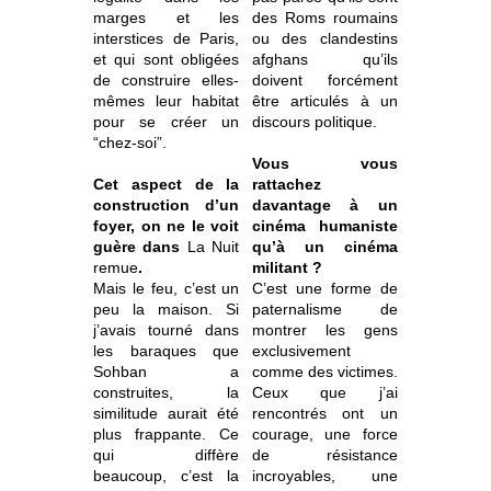
marges et les
des Roms roumains
interstices de Paris,
ou des clandestins
et qui sont obligées
afghans qu’ils
de construire elles-
doivent forcément
mêmes leur habitat
être articulés à un
pour se créer un
discours politique.
“chez-soi”.
Vous vous
Cet aspect de la
rattachez
construction d’un
davantage à un
foyer, on ne le voit
cinéma humaniste
guère dans
La Nuit
qu’à un cinéma
remue
.
militant ?
Mais le feu, c’est un
C’est une forme de
peu la maison. Si
paternalisme de
j’avais tourné dans
montrer les gens
les baraques que
exclusivement
Sohban a
comme des victimes.
construites, la
Ceux que j’ai
similitude aurait été
rencontrés ont un
plus frappante. Ce
courage, une force
qui diffère
de résistance
beaucoup, c’est la
incroyables, une