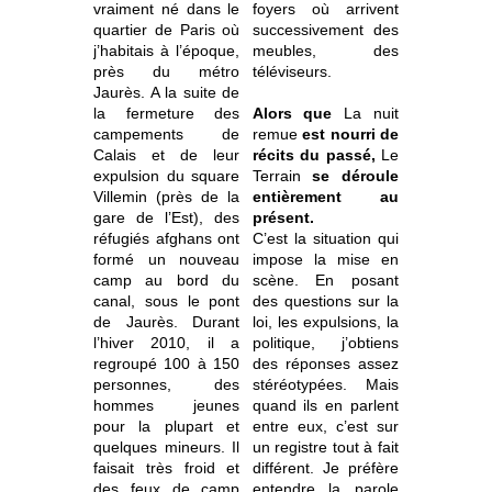
vraiment né dans le
foyers où arrivent
quartier de Paris où
successivement des
j’habitais à l’époque,
meubles, des
près du métro
téléviseurs.
Jaurès. A la suite de
la fermeture des
Alors que
La nuit
campements de
remue
est nourri de
Calais et de leur
récits du passé,
Le
expulsion du square
Terrain
se déroule
Villemin (près de la
entièrement au
gare de l’Est), des
présent.
réfugiés afghans ont
C’est la situation qui
formé un nouveau
impose la mise en
camp au bord du
scène. En posant
canal, sous le pont
des questions sur la
de Jaurès. Durant
loi, les expulsions, la
l’hiver 2010, il a
politique, j’obtiens
regroupé 100 à 150
des réponses assez
personnes, des
stéréotypées. Mais
hommes jeunes
quand ils en parlent
pour la plupart et
entre eux, c’est sur
quelques mineurs. Il
un registre tout à fait
faisait très froid et
différent. Je préfère
des feux de camp
entendre la parole