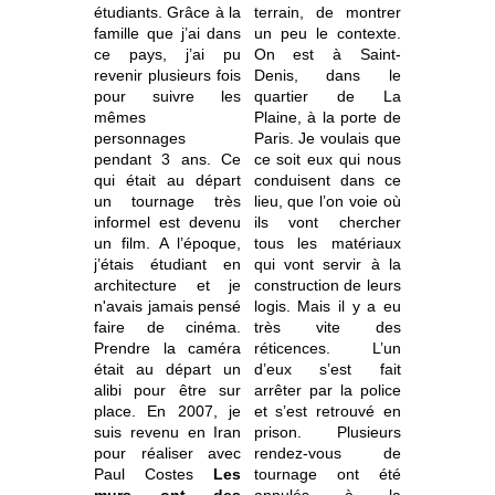
étudiants. Grâce à la
terrain, de montrer
famille que j’ai dans
un peu le contexte.
ce pays, j’ai pu
On est à Saint-
revenir plusieurs fois
Denis, dans le
pour suivre les
quartier de La
mêmes
Plaine, à la porte de
personnages
Paris. Je voulais que
pendant 3 ans. Ce
ce soit eux qui nous
qui était au départ
conduisent dans ce
un tournage très
lieu, que l’on voie où
informel est devenu
ils vont chercher
un film. A l’époque,
tous les matériaux
j’étais étudiant en
qui vont servir à la
architecture et je
construction de leurs
n'avais jamais pensé
logis. Mais il y a eu
faire de cinéma.
très vite des
Prendre la caméra
réticences. L’un
était au départ un
d’eux s’est fait
alibi pour être sur
arrêter par la police
place. En 2007, je
et s’est retrouvé en
suis revenu en Iran
prison. Plusieurs
pour réaliser avec
rendez-vous de
Paul Costes
Les
tournage ont été
murs ont des
annulés à la