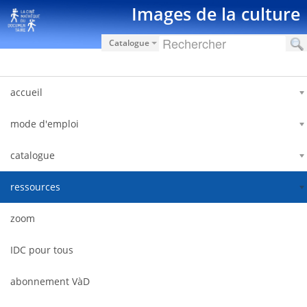
Saut au contenu
Images de la culture
Catalogue
accueil
mode d'emploi
catalogue
ressources
zoom
IDC pour tous
abonnement VàD