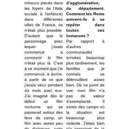
mineurs placés dans
d’agglomération,
les foyers de l’Aide
du département.
sociale à l’enfance)
Comment les Roms
dans différentes
arrivent-ils à se
villes de France, ce
repérer dans
n’était plus possible.
toutes ces
D’autant que le
instances ?
personnage avec
Par rapport à
lequel j’avais
d’autres
commencé à
communautés
concevoir le film
arrivées beaucoup
n’était plus là. C’est
plus tardivement, les
à ce moment que j’ai
familles que je
commencé à écrire,
connaîs se
à partir de ce que
débrouillent assez
j’avais vécu pendant
bien. De ce point de
six mois avec eux.
vue, mon film n’a
J’ai imaginé dès le
pas de valeur
début un film
d’exemplarité. Il
nocturne qui se
existe des camps où
passerait autour des
la situation est
feux de camp, un
beaucoup plus
film avec assez peu
violente. J’étais bien
de dialogues, juste
sûr conscient de la