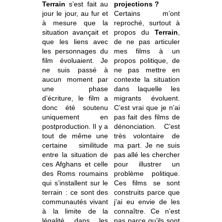
Terrain
s’est fait au
projections ?
jour le jour, au fur et
Certains m’ont
à mesure que la
reproché, surtout à
situation avançait et
propos du
Terrain
,
que les liens avec
de ne pas articuler
les personnages du
mes films à un
film évoluaient. Je
propos politique, de
ne suis passé à
ne pas mettre en
aucun moment par
contexte la situation
une phase
dans laquelle les
d’écriture, le film a
migrants évoluent.
donc été soutenu
C’est vrai que je n’ai
uniquement en
pas fait des films de
postproduction. Il y a
dénonciation. C’est
tout de même une
très volontaire de
certaine similitude
ma part. Je ne suis
entre la situation de
pas allé les chercher
ces Afghans et celle
pour illustrer un
des Roms roumains
problème politique.
qui s’installent sur le
Ces films se sont
terrain : ce sont des
construits parce que
communautés vivant
j’ai eu envie de les
à la limite de la
connaître. Ce n’est
légalité dans les
pas parce qu’ils sont