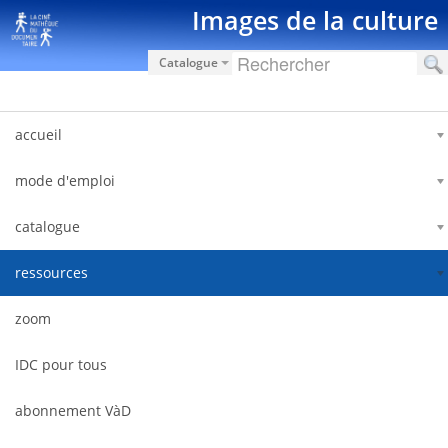
Saut au contenu
Images de la culture
Catalogue
accueil
mode d'emploi
catalogue
ressources
zoom
IDC pour tous
abonnement VàD