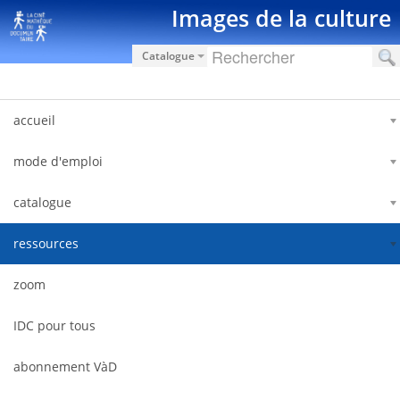
Saut au contenu
Images de la culture
Catalogue
accueil
mode d'emploi
catalogue
ressources
zoom
IDC pour tous
abonnement VàD