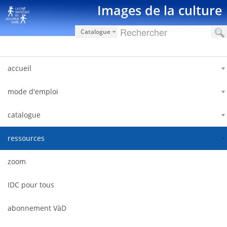
Saut au contenu
Images de la culture
Catalogue
accueil
mode d'emploi
catalogue
ressources
zoom
IDC pour tous
abonnement VàD